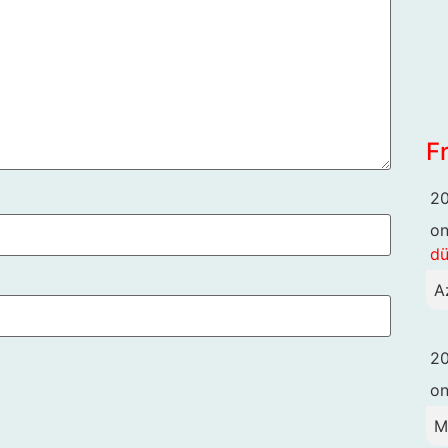
F
20
o
dü
A
20
o
M