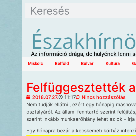
Északhírn
Az információ drága, de hülyének lenni
Miskolc
Belföld
Bulvár
Kultúra
G
Felfüggesztették a
2018.07.27.
11:17
Nincs hozzászólás
Nem tudják ellátni
, ezért egy hónapig máshova
osztályáról. Az állami fenntartó szerint felújítá
szerint inkább munkaerőhiány lehet az ok – írja
Egy hónapra bezár a kecskeméti kórház intenzí