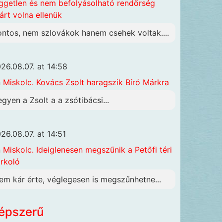
ggetlen és nem befolyásolható rendőrség
járt volna ellenük
ontos, nem szlovákok hanem csehek voltak....
26.08.07. at 14:58
n
Miskolc. Kovács Zsolt haragszik Bíró Márkra
egyen a Zsolt a a zsótibácsi...
26.08.07. at 14:51
n
Miskolc. Ideiglenesen megszűnik a Petőfi téri
rkoló
em kár érte, véglegesen is megszűnhetne...
épszerű