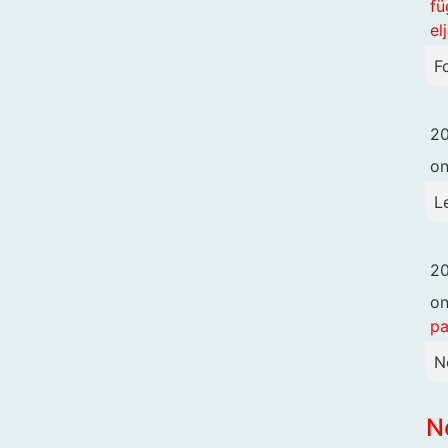
fü
el
F
20
o
L
20
o
pa
N
N