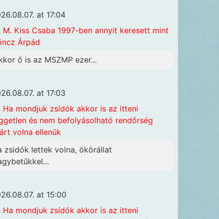
26.08.07. at 17:04
n
M. Kiss Csaba 1997-ben annyit keresett mint
öncz Árpád
kkor ő is az MSZMP ezer...
26.08.07. at 17:03
n
Ha mondjuk zsídók akkor is az itteni
ggetlen és nem befolyásolható rendőrség
járt volna ellenük
a zsidók lettek volna, ökörállat
agybetűkkel...
26.08.07. at 15:00
n
Ha mondjuk zsídók akkor is az itteni