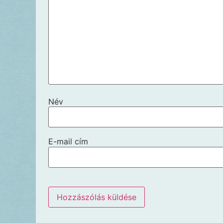
Név
E-mail cím