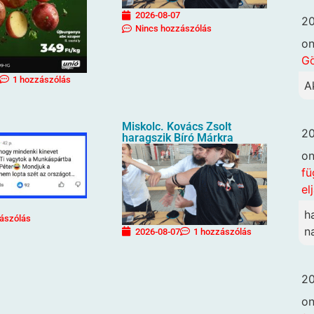
2026-08-07
20
Nincs hozzászólás
o
G
1 hozzászólás
A
Miskolc. Kovács Zsolt
20
haragszik Bíró Márkra
o
fü
el
h
ászólás
n
2026-08-07
1 hozzászólás
20
o