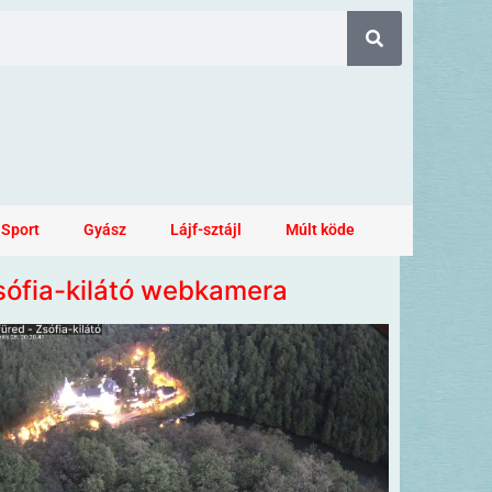
Sport
Gyász
Lájf-sztájl
Múlt köde
sófia-kilátó webkamera