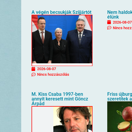
A végén becsukják Szijjártót
Nem haldokl
élünk
2026-08-07
Nincs hozz
2026-08-07
Nincs hozzászólás
M. Kiss Csaba 1997-ben
Friss újbur
annyit keresett mint Göncz
szeretitek 
Árpád