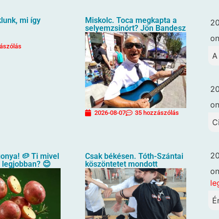
unk, mi így
Miskolc. Toca megkapta a
20
selyemzsinórt? Jön Bandesz
o
ászólás
A
20
o
2026-08-07
35 hozzászólás
C
20
gonya! 🥔 Ti mivel
Csak békésen. Tóth-Szántai
a legjobban? 😊
köszöntetet mondott
o
le
É