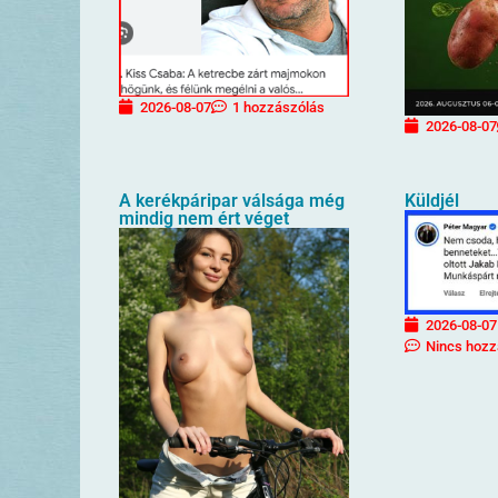
2026-08-07
1 hozzászólás
2026-08-07
A kerékpáripar válsága még
Küldjél
mindig nem ért véget
2026-08-07
Nincs hozz