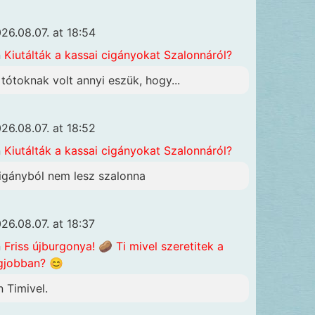
26.08.07. at 18:54
n
Kiutálták a kassai cigányokat Szalonnáról?
 tótoknak volt annyi eszük, hogy...
26.08.07. at 18:52
n
Kiutálták a kassai cigányokat Szalonnáról?
igányból nem lesz szalonna
26.08.07. at 18:37
n
Friss újburgonya! 🥔 Ti mivel szeretitek a
gjobban? 😊
n Timivel.