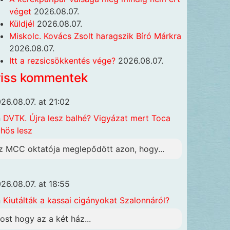
véget
2026.08.07.
Küldjél
2026.08.07.
Miskolc. Kovács Zsolt haragszik Bíró Márkra
2026.08.07.
Itt a rezsicsökkentés vége?
2026.08.07.
riss kommentek
26.08.07. at 21:02
n
DVTK. Újra lesz balhé? Vigyázat mert Toca
hös lesz
z MCC oktatója meglepődött azon, hogy...
26.08.07. at 18:55
n
Kiutálták a kassai cigányokat Szalonnáról?
ost hogy az a két ház...