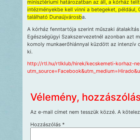
minisztériumi határozatban az áll, a kórház te
intézményekbe kell vinni a betegeket, például, 
található Dunaújvárosb
a.
A kórház fenntartója szerint műszaki átalakítás
Egészségügyi Szakszervezetnél azonban azt mon
komoly munkaerőhiánnyal küzdött az intenzív os
ki.
http://rtl.hu/rtlklub/hirek/kecskemeti-korhaz-n
utm_source=Facebook&utm_medium=Hirado&u
Vélemény, hozzászólá
Az e-mail címet nem tesszük közzé.
A kötele
Hozzászólás
*