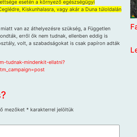
lítettsége esetén a környező egészségügyi
Ceglédre, Kiskunhalasra, vagy akár a Duna túloldalán
F
 miatt van az áthelyezésre szükség, a Független
dták, erről ők nem tudnak, ellenben eddig is
ztály, volt, a szabadságokat is csak papíron adták
L
em-tudnak-mindenkit-ellatni?
tm_campaign=post
s?
ző mezőket
*
karakterrel jelöltük