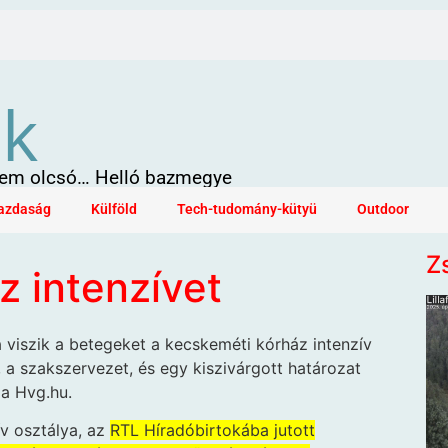
ök
 sem olcsó… Helló bazmegye
azdaság
Külföld
Tech-tudomány-kütyü
Outdoor
Z
z intenzívet
 viszik a betegeket a kecskeméti kórház intenzív
s, a szakszervezet, és egy kiszivárgott határozat
 a Hvg.hu.
v osztálya, az
RTL Híradóbirtokába jutott