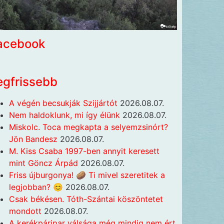
acebook
egfrissebb
A végén becsukják Szijjártót
2026.08.07.
Nem haldoklunk, mi így élünk
2026.08.07.
Miskolc. Toca megkapta a selyemzsinórt?
Jön Bandesz
2026.08.07.
M. Kiss Csaba 1997-ben annyit keresett
mint Göncz Árpád
2026.08.07.
Friss újburgonya! 🥔 Ti mivel szeretitek a
legjobban? 😊
2026.08.07.
Csak békésen. Tóth-Szántai köszöntetet
mondott
2026.08.07.
A kerékpáripar válsága még mindig nem ért