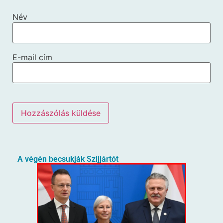
Név
E-mail cím
A végén becsukják Szijjártót