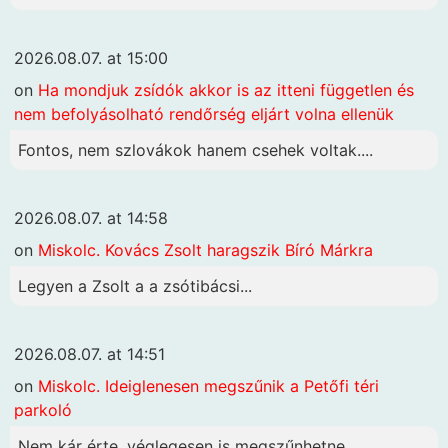
2026.08.07. at 15:00
on
Ha mondjuk zsídók akkor is az itteni független és
nem befolyásolható rendőrség eljárt volna ellenük
Fontos, nem szlovákok hanem csehek voltak....
2026.08.07. at 14:58
on
Miskolc. Kovács Zsolt haragszik Bíró Márkra
Legyen a Zsolt a a zsótibácsi...
2026.08.07. at 14:51
on
Miskolc. Ideiglenesen megszűnik a Petőfi téri
parkoló
Nem kár érte, véglegesen is megszűnhetne...