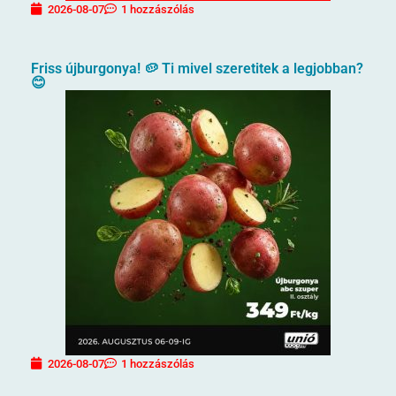
2026-08-07
1 hozzászólás
Friss újburgonya! 🥔 Ti mivel szeretitek a legjobban?
😊
2026-08-07
1 hozzászólás