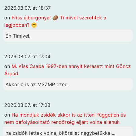
2026.08.07. at 18:37
on
Friss újburgonya! 🥔 Ti mivel szeretitek a
legjobban? 😊
Én Timivel.
2026.08.07. at 17:04
on
M. Kiss Csaba 1997-ben annyit keresett mint Göncz
Árpád
Akkor ő is az MSZMP ezer...
2026.08.07. at 17:03
on
Ha mondjuk zsídók akkor is az itteni független és
nem befolyásolható rendőrség eljárt volna ellenük
ha zsidók lettek volna, ökörállat nagybetűkkel...