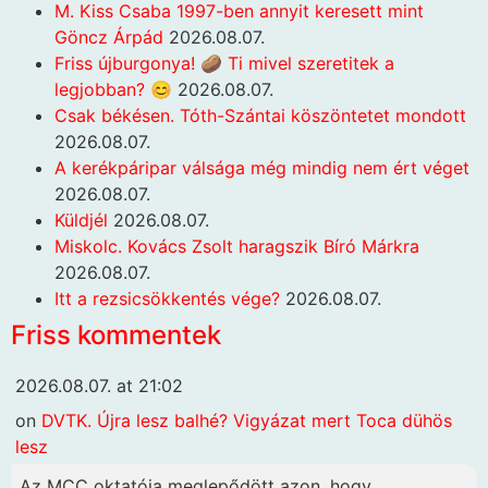
M. Kiss Csaba 1997-ben annyit keresett mint
Göncz Árpád
2026.08.07.
Friss újburgonya! 🥔 Ti mivel szeretitek a
legjobban? 😊
2026.08.07.
Csak békésen. Tóth-Szántai köszöntetet mondott
2026.08.07.
A kerékpáripar válsága még mindig nem ért véget
2026.08.07.
Küldjél
2026.08.07.
Miskolc. Kovács Zsolt haragszik Bíró Márkra
2026.08.07.
Itt a rezsicsökkentés vége?
2026.08.07.
Friss kommentek
2026.08.07. at 21:02
on
DVTK. Újra lesz balhé? Vigyázat mert Toca dühös
lesz
Az MCC oktatója meglepődött azon, hogy...