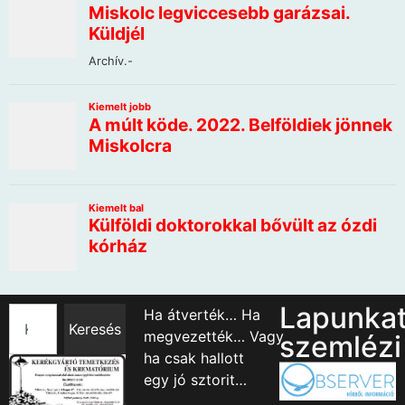
Lapunka
Ha átverték… Ha
Keresés
megvezették… Vagy
szemlézi
ha csak hallott
egy jó sztorit…