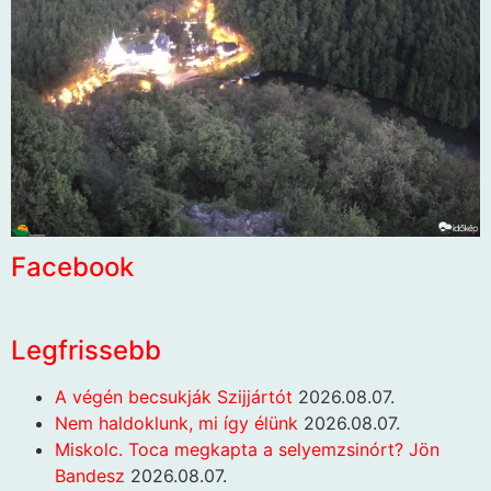
Facebook
Legfrissebb
A végén becsukják Szijjártót
2026.08.07.
Nem haldoklunk, mi így élünk
2026.08.07.
Miskolc. Toca megkapta a selyemzsinórt? Jön
Bandesz
2026.08.07.