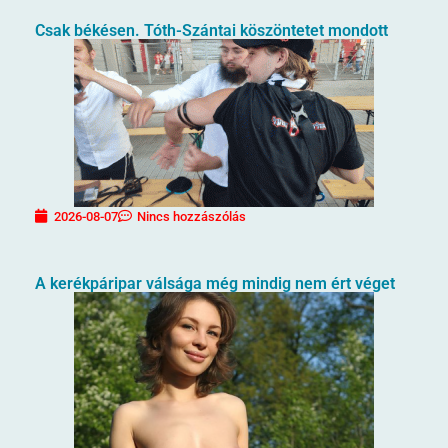
Csak békésen. Tóth-Szántai köszöntetet mondott
2026-08-07
Nincs hozzászólás
A kerékpáripar válsága még mindig nem ért véget