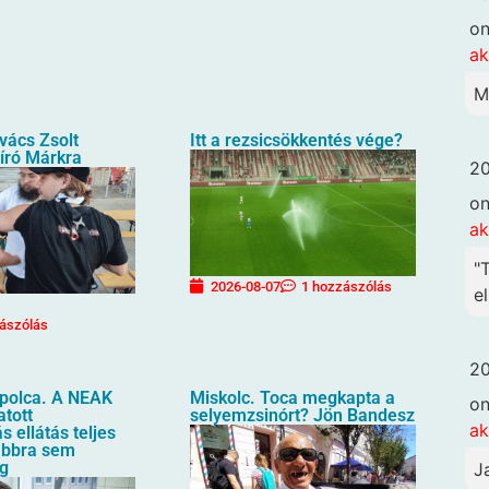
o
ak
M
vács Zsolt
Itt a rezsicsökkentés vége?
író Márkra
20
o
ak
"
2026-08-07
1 hozzászólás
el
ászólás
20
apolca. A NEAK
Miskolc. Toca megkapta a
o
atott
selyemzsinórt? Jön Bandesz
ak
s ellátás teljes
ábbra sem
eg
J