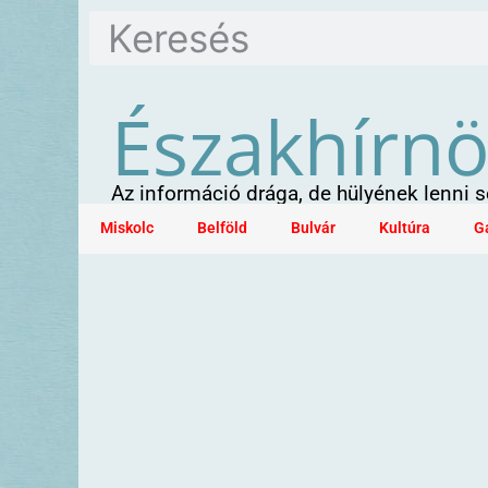
Északhírn
Az információ drága, de hülyének lenni
Miskolc
Belföld
Bulvár
Kultúra
G