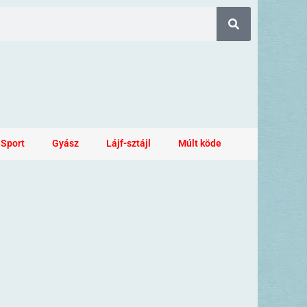
Sport
Gyász
Lájf-sztájl
Múlt köde