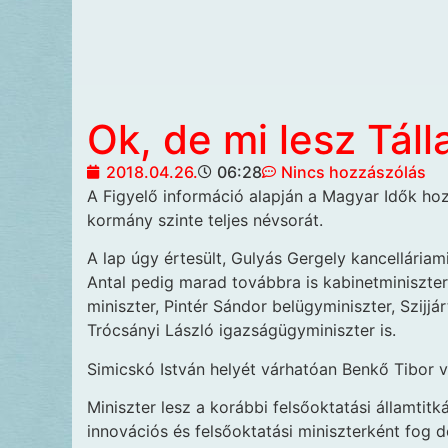
Ok, de mi lesz Táll
2018.04.26.
06:28
Nincs hozzászólás
A Figyelő információ alapján
a Magyar Idők hoz
kormány szinte teljes névsorát.
A lap úgy értesült, Gulyás Gergely kancelláriami
Antal pedig marad továbbra is kabinetminiszte
miniszter, Pintér Sándor belügyminiszter, Szijjá
Trócsányi László igazságügyminiszter is.
Simicskó István helyét várhatóan Benkő Tibor 
Miniszter lesz a korábbi felsőoktatási államtit
innovációs és felsőoktatási miniszterként fog d