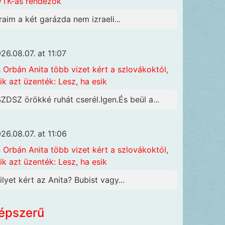
TK-ás rendezők
raim a két garázda nem izraeli...
26.08.07. at 11:07
n
Orbán Anita több vizet kért a szlovákoktól,
ik azt üzenték: Lesz, ha esik
SZDSZ örökké ruhát cserél.Igen.És beül a...
26.08.07. at 11:06
n
Orbán Anita több vizet kért a szlovákoktól,
ik azt üzenték: Lesz, ha esik
ilyet kért az Anita? Bubist vagy...
épszerű