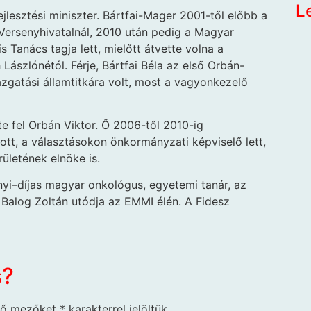
L
ejlesztési miniszter. Bártfai-Mager 2001-től előbb a
ersenyhivatalnál, 2010 után pedig a Magyar
Tanács tagja lett, mielőtt átvette volna a
ászlónétól. Férje, Bártfai Béla az első Orbán-
azgatási államtitkára volt, most a vagyonkezelő
e fel Orbán Viktor. Ő 2006-től 2010-ig
t, a választásokon önkormányzati képviselő lett,
letének elnöke is.
nyi–díjas magyar onkológus, egyetemi tanár, az
 Balog Zoltán utódja az EMMI élén. A Fidesz
s?
ző mezőket
*
karakterrel jelöltük