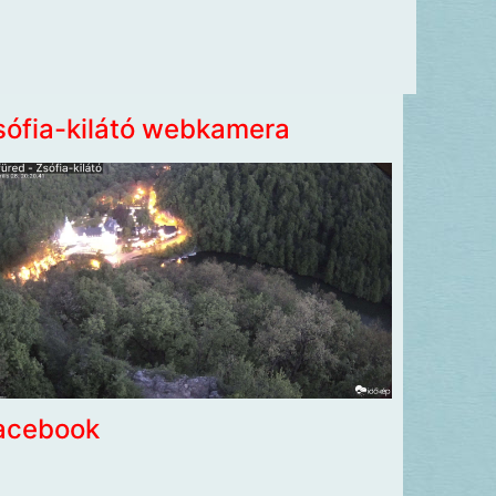
sófia-kilátó webkamera
acebook