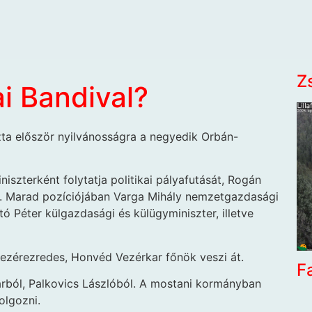
Z
ai Bandival?
ta először nyilvánosságra a negyedik Orbán-
niszterként folytatja politikai pályafutását, Rogán
r. Marad pozíciójában Varga Mihály nemzetgazdasági
rtó Péter külgazdasági és külügyminiszter, illetve
vezérezredes, Honvéd Vezérkar főnök veszi át.
F
kárból, Palkovics Lászlóból. A mostani kormányban
olgozni.