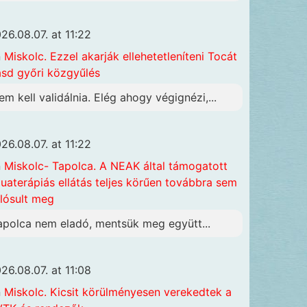
26.08.07. at 11:22
n
Miskolc. Ezzel akarják ellehetetleníteni Tocát
ásd győri közgyűlés
em kell validálnia. Elég ahogy végignézi,...
26.08.07. at 11:22
n
Miskolc- Tapolca. A NEAK által támogatott
uaterápiás ellátás teljes körűen továbbra sem
lósult meg
apolca nem eladó, mentsük meg együtt...
26.08.07. at 11:08
n
Miskolc. Kicsit körülményesen verekedtek a