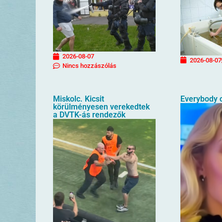
2026-08-07
2026-08-07
Nincs hozzászólás
Miskolc. Kicsit
Everybody o
körülményesen verekedtek
a DVTK-ás rendezők