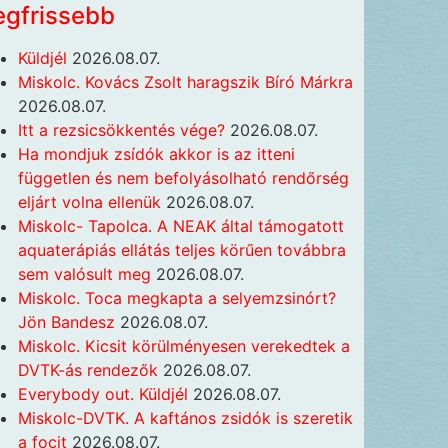
egfrissebb
Küldjél
2026.08.07.
Miskolc. Kovács Zsolt haragszik Bíró Márkra
2026.08.07.
Itt a rezsicsökkentés vége?
2026.08.07.
Ha mondjuk zsídók akkor is az itteni
független és nem befolyásolható rendőrség
eljárt volna ellenük
2026.08.07.
Miskolc- Tapolca. A NEAK által támogatott
aquaterápiás ellátás teljes körűen továbbra
sem valósult meg
2026.08.07.
Miskolc. Toca megkapta a selyemzsinórt?
Jön Bandesz
2026.08.07.
Miskolc. Kicsit körülményesen verekedtek a
DVTK-ás rendezők
2026.08.07.
Everybody out. Küldjél
2026.08.07.
Miskolc-DVTK. A kaftános zsidók is szeretik
a focit
2026.08.07.