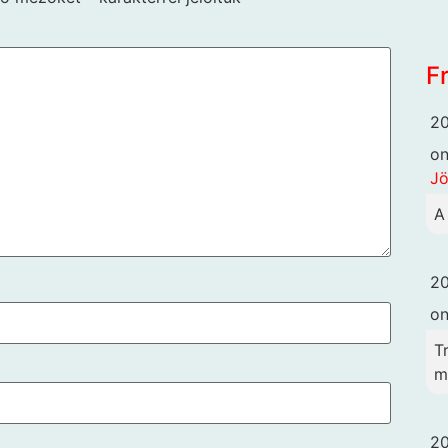
F
20
o
Jö
A
20
o
T
me
20