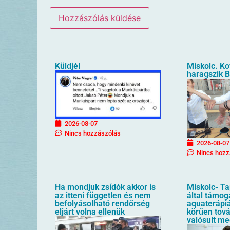
Küldjél
Miskolc. Ko
haragszik B
2026-08-07
Nincs hozzászólás
2026-08-07
Nincs hozz
Ha mondjuk zsídók akkor is
Miskolc- T
az itteni független és nem
által támog
befolyásolható rendőrség
aquaterápiá
eljárt volna ellenük
körűen tov
valósult m