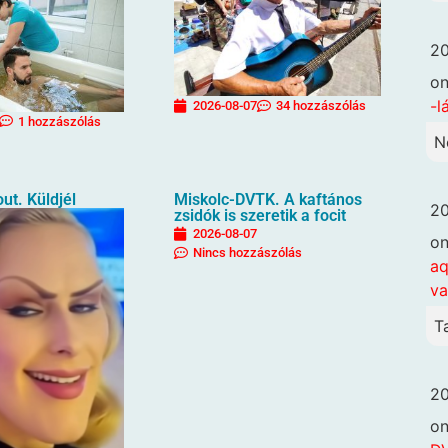
20
o
-l
2026-08-07
34 hozzászólás
1 hozzászólás
N
ut. Küldjél
Miskolc-DVTK. A kaftános
20
zsidók is szeretik a focit
2026-08-07
o
Nincs hozzászólás
aq
va
T
20
o