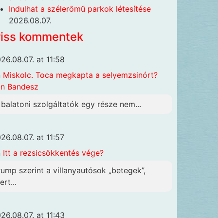
Indulhat a szélerőmű parkok létesítése
2026.08.07.
riss kommentek
26.08.07. at 11:58
n
Miskolc. Toca megkapta a selyemzsinórt?
n Bandesz
 balatoni szolgáltatók egy része nem...
26.08.07. at 11:57
n
Itt a rezsicsökkentés vége?
rump szerint a villanyautósok „betegek”,
rt...
26.08.07. at 11:43