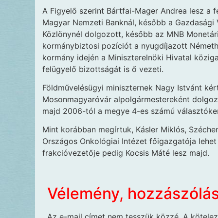
A Figyelő szerint Bártfai-Mager Andrea lesz a f
Magyar Nemzeti Banknál, később a Gazdasági V
Közlönynél dolgozott, később az MNB Monetáris 
kormánybiztosi pozíciót a nyugdíjazott Németh L
kormány idején a Miniszterelnöki Hivatal közig
felügyelő bizottságát is ő vezeti.
Földművelésügyi miniszternek Nagy Istvánt kért
Mosonmagyaróvár alpolgármestereként dolgozot
majd 2006-tól a megye 4-es számú választókerü
Mint korábban megírtuk, Kásler Miklós, Széche
Országos Onkológiai Intézet főigazgatója lehet
frakcióvezetője pedig Kocsis Máté lesz majd.
Vélemény, hozzászólá
Az e-mail címet nem tesszük közzé.
A kötele