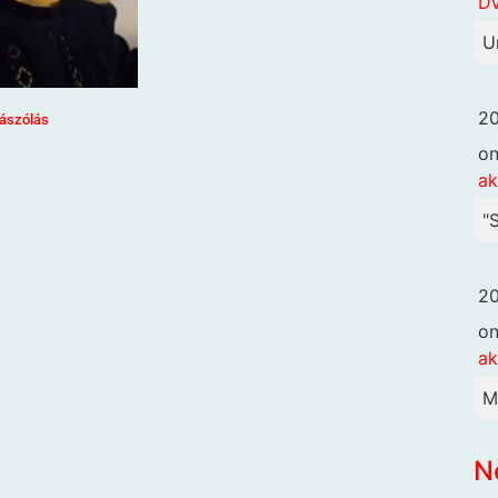
DV
U
20
ászólás
o
ak
"
20
o
ak
M
N