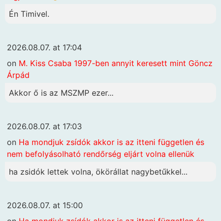
Én Timivel.
2026.08.07. at 17:04
on
M. Kiss Csaba 1997-ben annyit keresett mint Göncz
Árpád
Akkor ő is az MSZMP ezer...
2026.08.07. at 17:03
on
Ha mondjuk zsídók akkor is az itteni független és
nem befolyásolható rendőrség eljárt volna ellenük
ha zsidók lettek volna, ökörállat nagybetűkkel...
2026.08.07. at 15:00
on
Ha mondjuk zsídók akkor is az itteni független és