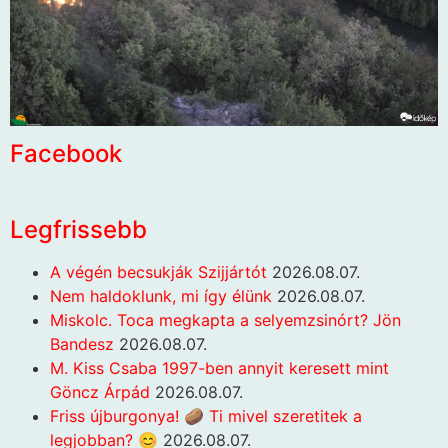
Facebook
Legfrissebb
A végén becsukják Szijjártót
2026.08.07.
Nem haldoklunk, mi így élünk
2026.08.07.
Miskolc. Toca megkapta a selyemzsinórt? Jön
Bandesz
2026.08.07.
M. Kiss Csaba 1997-ben annyit keresett mint
Göncz Árpád
2026.08.07.
Friss újburgonya! 🥔 Ti mivel szeretitek a
legjobban? 😊
2026.08.07.