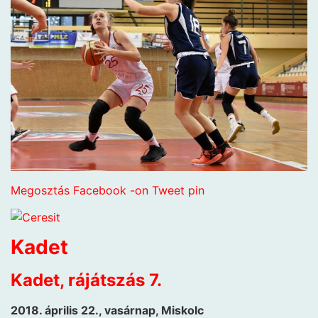
Megosztás Facebook -on
Tweet
pin
Kadet
Kadet, rájátszás 7.
2018. április 22., vasárnap, Miskolc