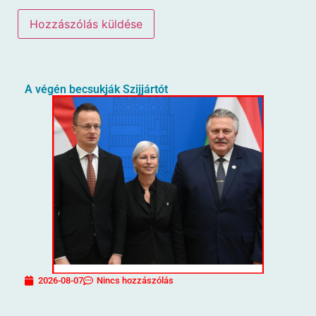
A végén becsukják Szijjártót
2026-08-07
Nincs hozzászólás