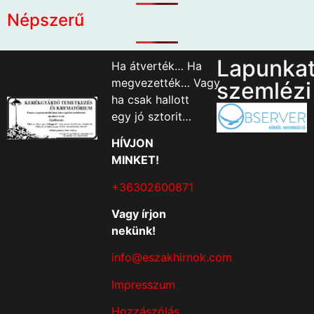
Népszerű
Lapunka
Ha átverték… Ha
megvezették… Vagy
szemlézi
ha csak hallott
egy jó sztorit…
HÍVJON
MINKET!
+36302600871
Vagy írjon
nekünk!
info@eszakhirnok.com
Impresszum
Hozzászólás