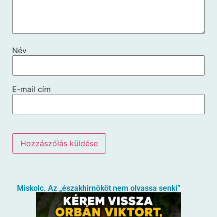
Név
E-mail cím
Miskolc. Az „északhirnököt nem olvassa senki”