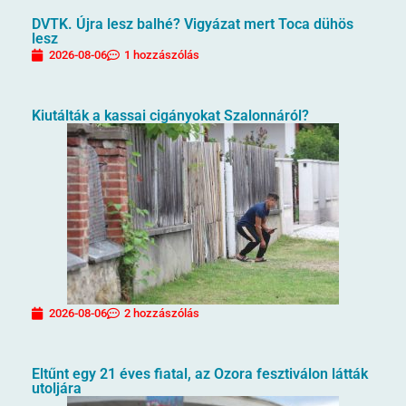
DVTK. Újra lesz balhé? Vigyázat mert Toca dühös
lesz
2026-08-06
1 hozzászólás
Kiutálták a kassai cigányokat Szalonnáról?
2026-08-06
2 hozzászólás
Eltűnt egy 21 éves fiatal, az Ozora fesztiválon látták
utoljára