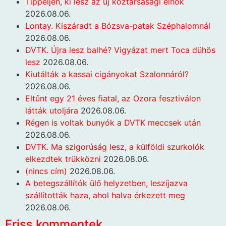
Tippeljen, ki lesz az új köztársasági elnök
2026.08.06.
Lontay. Kiszáradt a Bózsva-patak Széphalomnál
2026.08.06.
DVTK. Újra lesz balhé? Vigyázat mert Toca dühös
lesz
2026.08.06.
Kiutálták a kassai cigányokat Szalonnáról?
2026.08.06.
Eltűnt egy 21 éves fiatal, az Ozora fesztiválon
látták utoljára
2026.08.06.
Régen is voltak bunyók a DVTK meccsek után
2026.08.06.
DVTK. Ma szigorúság lesz, a külföldi szurkolók
elkezdtek trükközni
2026.08.06.
(nincs cím)
2026.08.06.
A betegszállítók ülő helyzetben, leszíjazva
szállították haza, ahol halva érkezett meg
2026.08.06.
Friss kommentek