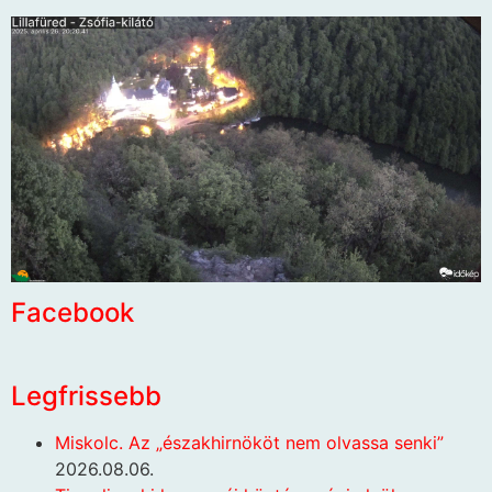
Facebook
Legfrissebb
Miskolc. Az „északhirnököt nem olvassa senki”
2026.08.06.