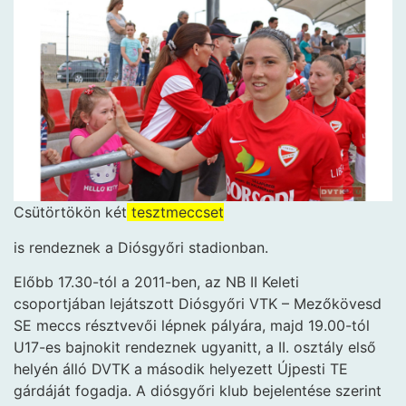
Csütörtökön két
tesztmeccset
is rendeznek a Diósgyőri stadionban.
Előbb 17.30-tól a 2011-ben, az NB II Keleti
csoportjában lejátszott Diósgyőri VTK – Mezőkövesd
SE meccs résztvevői lépnek pályára, majd 19.00-tól
U17-es bajnokit rendeznek ugyanitt, a II. osztály első
helyén álló DVTK a második helyezett Újpesti TE
gárdáját fogadja. A diósgyőri klub bejelentése szerint