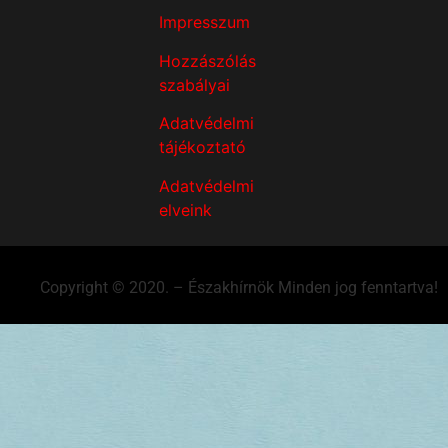
Impresszum
Hozzászólás
szabályai
Adatvédelmi
tájékoztató
Adatvédelmi
elveink
Copyright © 2020. – Északhírnök Minden jog fenntartva!