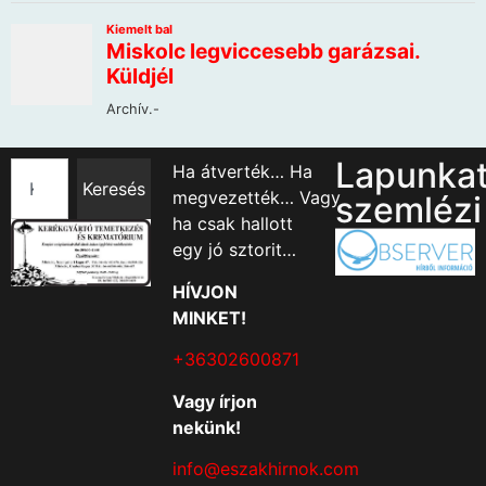
Lapunka
Ha átverték… Ha
Keresés
megvezették… Vagy
szemlézi
ha csak hallott
egy jó sztorit…
HÍVJON
MINKET!
+36302600871
Vagy írjon
nekünk!
info@eszakhirnok.com