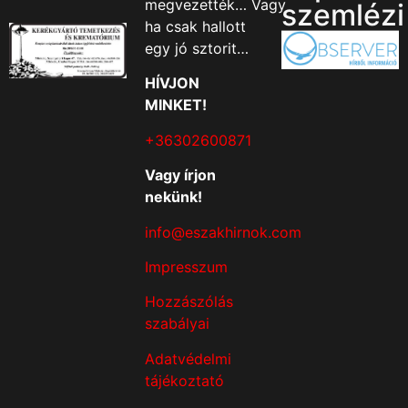
megvezették… Vagy
szemlézi
ha csak hallott
egy jó sztorit…
HÍVJON
MINKET!
+36302600871
Vagy írjon
nekünk!
info@eszakhirnok.com
Impresszum
Hozzászólás
szabályai
Adatvédelmi
tájékoztató