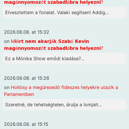
𝗺𝗮𝗴á𝗻𝗻𝘆𝗼𝗺𝗼𝘇ó𝘁 𝘀𝘇𝗮𝗯𝗮𝗱𝗹á𝗯𝗿𝗮 𝗵𝗲𝗹𝘆𝗲𝘇𝗻𝗶?
Elvesztettem a fonalat. Valaki segítsen! Addig...
2026.08.08. at 15:32
on
M𝗶é𝗿𝘁 𝗻𝗲𝗺 𝗮𝗸𝗮𝗿𝗷á𝗸 𝗦𝘇𝗮𝗯ó 𝗞𝗲𝘃𝗶𝗻
𝗺𝗮𝗴á𝗻𝗻𝘆𝗼𝗺𝗼𝘇ó𝘁 𝘀𝘇𝗮𝗯𝗮𝗱𝗹á𝗯𝗿𝗮 𝗵𝗲𝗹𝘆𝗲𝘇𝗻𝗶?
Ez a Mónika Show emődi kiadása?...
2026.08.08. at 15:26
on
Hollósy a megüresedő fideszes helyekre utazik a
Parlamentben
Szeretné, de tehetségtelen, árulja a lomjait...
2026.08.08. at 15:15