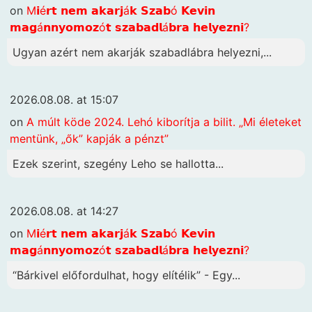
on
M𝗶é𝗿𝘁 𝗻𝗲𝗺 𝗮𝗸𝗮𝗿𝗷á𝗸 𝗦𝘇𝗮𝗯ó 𝗞𝗲𝘃𝗶𝗻
𝗺𝗮𝗴á𝗻𝗻𝘆𝗼𝗺𝗼𝘇ó𝘁 𝘀𝘇𝗮𝗯𝗮𝗱𝗹á𝗯𝗿𝗮 𝗵𝗲𝗹𝘆𝗲𝘇𝗻𝗶?
Ugyan azért nem akarják szabadlábra helyezni,...
2026.08.08. at 15:07
on
A múlt köde 2024. Lehó kiborítja a bilit. „Mi életeket
mentünk, „ők” kapják a pénzt”
Ezek szerint, szegény Leho se hallotta...
2026.08.08. at 14:27
on
M𝗶é𝗿𝘁 𝗻𝗲𝗺 𝗮𝗸𝗮𝗿𝗷á𝗸 𝗦𝘇𝗮𝗯ó 𝗞𝗲𝘃𝗶𝗻
𝗺𝗮𝗴á𝗻𝗻𝘆𝗼𝗺𝗼𝘇ó𝘁 𝘀𝘇𝗮𝗯𝗮𝗱𝗹á𝗯𝗿𝗮 𝗵𝗲𝗹𝘆𝗲𝘇𝗻𝗶?
“Bárkivel előfordulhat, hogy elítélik” - Egy...