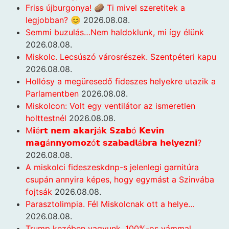
Friss újburgonya! 🥔 Ti mivel szeretitek a
legjobban? 😊
2026.08.08.
Semmi buzulás…Nem haldoklunk, mi így élünk
2026.08.08.
Miskolc. Lecsúszó városrészek. Szentpéteri kapu
2026.08.08.
Hollósy a megüresedő fideszes helyekre utazik a
Parlamentben
2026.08.08.
Miskolcon: Volt egy ventilátor az ismeretlen
holttestnél
2026.08.08.
M𝗶é𝗿𝘁 𝗻𝗲𝗺 𝗮𝗸𝗮𝗿𝗷á𝗸 𝗦𝘇𝗮𝗯ó 𝗞𝗲𝘃𝗶𝗻
𝗺𝗮𝗴á𝗻𝗻𝘆𝗼𝗺𝗼𝘇ó𝘁 𝘀𝘇𝗮𝗯𝗮𝗱𝗹á𝗯𝗿𝗮 𝗵𝗲𝗹𝘆𝗲𝘇𝗻𝗶?
2026.08.08.
A miskolci fideszeskdnp-s jelenlegi garnitúra
csupán annyira képes, hogy egymást a Szinvába
fojtsák
2026.08.08.
Parasztolimpia. Fél Miskolcnak ott a helye…
2026.08.08.
Trump kezében vagyunk. 100%-os vámmal