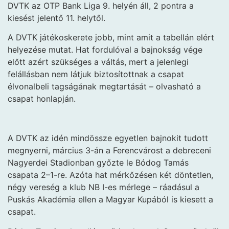
DVTK az OTP Bank Liga 9. helyén áll, 2 pontra a
kiesést jelentő 11. helytől.
A DVTK játékoskerete jobb, mint amit a tabellán elért
helyezése mutat. Hat fordulóval a bajnokság vége
előtt azért szükséges a váltás, mert a jelenlegi
felállásban nem látjuk biztosítottnak a csapat
élvonalbeli tagságának megtartását – olvasható a
csapat honlapján.
A DVTK az idén mindössze egyetlen bajnokit tudott
megnyerni, március 3-án a Ferencvárost a debreceni
Nagyerdei Stadionban győzte le Bódog Tamás
csapata 2–1-re. Azóta hat mérkőzésen két döntetlen,
négy vereség a klub NB I-es mérlege – ráadásul a
Puskás Akadémia ellen a Magyar Kupából is kiesett a
csapat.