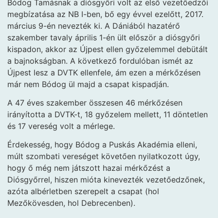
Bódog Tamásnak a diósgyőri volt az első vezetőedzői
megbízatása az NB I-ben, bő egy évvel ezelőtt, 2017.
március 9-én nevezték ki. A Dániából hazatérő
szakember tavaly április 1-én ült először a diósgyőri
kispadon, akkor az Újpest ellen győzelemmel debütált
a bajnokságban. A következő fordulóban ismét az
Újpest lesz a DVTK ellenfele, ám ezen a mérkőzésen
már nem Bódog ül majd a csapat kispadján.
A 47 éves szakember összesen 46 mérkőzésen
irányította a DVTK-t, 18 győzelem mellett, 11 döntetlen
és 17 vereség volt a mérlege.
Érdekesség, hogy Bódog a Puskás Akadémia elleni,
múlt szombati vereséget követően nyilatkozott úgy,
hogy ő még nem játszott hazai mérkőzést a
Diósgyőrrel, hiszen mióta kinevezték vezetőedzőnek,
azóta albérletben szerepelt a csapat (hol
Mezőkövesden, hol Debrecenben).