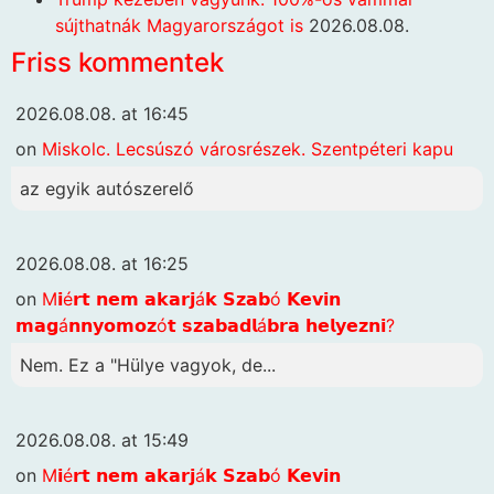
sújthatnák Magyarországot is
2026.08.08.
Friss kommentek
2026.08.08. at 16:45
on
Miskolc. Lecsúszó városrészek. Szentpéteri kapu
az egyik autószerelő
2026.08.08. at 16:25
on
M𝗶é𝗿𝘁 𝗻𝗲𝗺 𝗮𝗸𝗮𝗿𝗷á𝗸 𝗦𝘇𝗮𝗯ó 𝗞𝗲𝘃𝗶𝗻
𝗺𝗮𝗴á𝗻𝗻𝘆𝗼𝗺𝗼𝘇ó𝘁 𝘀𝘇𝗮𝗯𝗮𝗱𝗹á𝗯𝗿𝗮 𝗵𝗲𝗹𝘆𝗲𝘇𝗻𝗶?
Nem. Ez a "Hülye vagyok, de...
2026.08.08. at 15:49
on
M𝗶é𝗿𝘁 𝗻𝗲𝗺 𝗮𝗸𝗮𝗿𝗷á𝗸 𝗦𝘇𝗮𝗯ó 𝗞𝗲𝘃𝗶𝗻