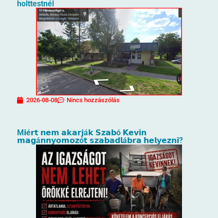
holttestnél
2026-08-08
Nincs hozzászólás
M𝗶é𝗿𝘁 𝗻𝗲𝗺 𝗮𝗸𝗮𝗿𝗷á𝗸 𝗦𝘇𝗮𝗯ó 𝗞𝗲𝘃𝗶𝗻
𝗺𝗮𝗴á𝗻𝗻𝘆𝗼𝗺𝗼𝘇ó𝘁 𝘀𝘇𝗮𝗯𝗮𝗱𝗹á𝗯𝗿𝗮 𝗵𝗲𝗹𝘆𝗲𝘇𝗻𝗶?