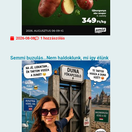
2026-08-08
1 hozzászólás
Semmi buzulás…Nem haldoklunk, mi így élünk