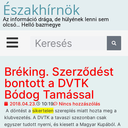
Északhírnök
Az információ drága, de hülyének lenni sem
olcsó… Helló bazmegye
Bréking. Szerződést
bontott a DVTK
Bódog Tamással
2018.04.23.
10:19
Nincs hozzászólás
A döntést a
sikertelen
szereplés miatt hozta meg a
klubvezetés. A DVTK a tavaszi szezonban csak
egyszer tudott nyerni, és kiesett a Magyar Kupából. A