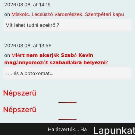
2026.08.08. at 14:19
on
Miskolc. Lecsúszó városrészek. Szentpéteri kapu
Mit lehet tudni ezekről?
2026.08.08. at 13:56
on
M𝗶é𝗿𝘁 𝗻𝗲𝗺 𝗮𝗸𝗮𝗿𝗷á𝗸 𝗦𝘇𝗮𝗯ó 𝗞𝗲𝘃𝗶𝗻
𝗺𝗮𝗴á𝗻𝗻𝘆𝗼𝗺𝗼𝘇ó𝘁 𝘀𝘇𝗮𝗯𝗮𝗱𝗹á𝗯𝗿𝗮 𝗵𝗲𝗹𝘆𝗲𝘇𝗻𝗶?
. . . és a botoxomat...
Népszerű
Népszerű
Lapunka
Ha átverték… Ha