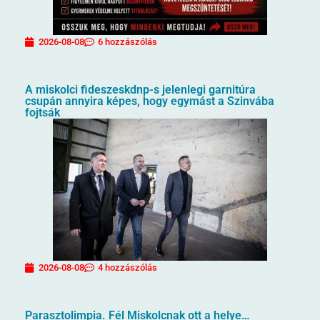
2026-08-08
6 hozzászólás
A miskolci fideszeskdnp-s jelenlegi garnitúra
csupán annyira képes, hogy egymást a Szinvába
fojtsák
2026-08-08
4 hozzászólás
Parasztolimpia. Fél Miskolcnak ott a helye…