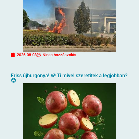
2026-08-08
Nincs hozzászólás
Friss újburgonya! 🥔 Ti mivel szeretitek a legjobban?
😊