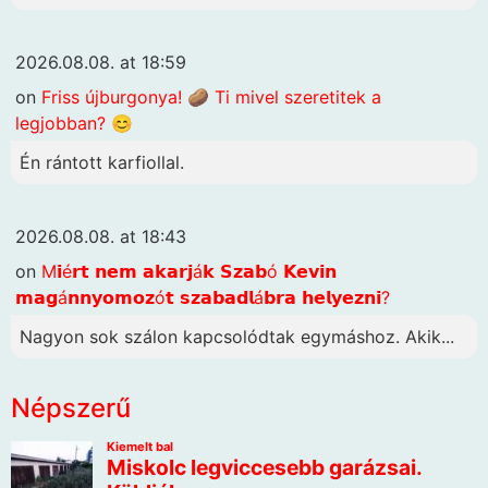
2026.08.08. at 18:59
on
Friss újburgonya! 🥔 Ti mivel szeretitek a
legjobban? 😊
Én rántott karfiollal.
2026.08.08. at 18:43
on
M𝗶é𝗿𝘁 𝗻𝗲𝗺 𝗮𝗸𝗮𝗿𝗷á𝗸 𝗦𝘇𝗮𝗯ó 𝗞𝗲𝘃𝗶𝗻
𝗺𝗮𝗴á𝗻𝗻𝘆𝗼𝗺𝗼𝘇ó𝘁 𝘀𝘇𝗮𝗯𝗮𝗱𝗹á𝗯𝗿𝗮 𝗵𝗲𝗹𝘆𝗲𝘇𝗻𝗶?
Nagyon sok szálon kapcsolódtak egymáshoz. Akik...
Népszerű