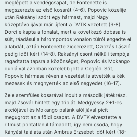
meglépett a vendégcsapat, de Fontenette is
megszerezte az első kosarát (4-6). Popovic közelije
után Raksányi szórt egy hármast, majd Nagy
középtávolijával már újfent a DVTK vezetett (9-8).
Dorci elkapta a fonalat, mert a következő dobása is
sült, ráadásul a hárompontos vonalon túlról engedte el
a labdát, aztán Fontenette ziccerezett, Cziczás László
pedig időt kért (14-8). Raksányi csont nélküli tempója
ragadtatta tapsra a közönséget, Popovic és Mokango
dupláival azonban közelebb jött a Cegléd. Sőt,
Popovic hármasa révén a vezetést is átvették a kék
mezesek és megnyerték az első negyedet (16-17).
Zele szemfüles kosarával indult a második játékrész,
majd Zsovár hintett egy triplát. Medgyessy 2+1-es
akciójával és Mokango palánk alólijával picit
megugrott az alföldi csapat. A DVTK elvesztette a
ritmust pontatlanul támadott, így nem csoda, hogy
Kányási találata után Ambrus Erzsébet időt kért (18-