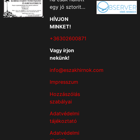
egy jó sztorit…
HÍVJON
MINKET!
+36302600871
Vagy írjon
nekünk!
info@eszakhirnok.com
Impresszum
Hozzászólás
szabályai
Adatvédelmi
tájékoztató
Adatvédelmi