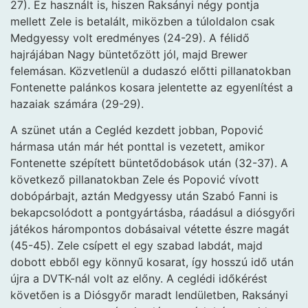
27). Ez használt is, hiszen Raksányi négy pontja
mellett Zele is betalált, miközben a túloldalon csak
Medgyessy volt eredményes (24-29). A félidő
hajrájában Nagy büntetőzött jól, majd Brewer
felemásan. Közvetlenül a dudaszó előtti pillanatokban
Fontenette palánkos kosara jelentette az egyenlítést a
hazaiak számára (29-29).
A szünet után a Cegléd kezdett jobban, Popović
hármasa után már hét ponttal is vezetett, amikor
Fontenette szépített büntetődobások után (32-37). A
következő pillanatokban Zele és Popović vívott
dobópárbajt, aztán Medgyessy után Szabó Fanni is
bekapcsolódott a pontgyártásba, ráadásul a diósgyőri
játékos hárompontos dobásaival vétette észre magát
(45-45). Zele csípett el egy szabad labdát, majd
dobott ebből egy könnyű kosarat, így hosszú idő után
újra a DVTK-nál volt az előny. A ceglédi időkérést
követően is a Diósgyőr maradt lendületben, Raksányi