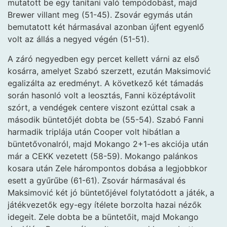
mutatott be egy tanítani való tempódobást, majd
Brewer villant meg (51-45). Zsovár egymás után
bemutatott két hármasával azonban újfent egyenlő
volt az állás a negyed végén (51-51).
A záró negyedben egy percet kellett várni az első
kosárra, amelyet Szabó szerzett, ezután Maksimović
egalizálta az eredményt. A következő két támadás
során hasonló volt a leosztás, Fanni középtávolit
szórt, a vendégek centere viszont ezúttal csak a
második büntetőjét dobta be (55-54). Szabó Fanni
harmadik triplája után Cooper volt hibátlan a
büntetővonalról, majd Mokango 2+1-es akciója után
már a CEKK vezetett (58-59). Mokango palánkos
kosara után Zele hárompontos dobása a legjobbkor
esett a gyűrűbe (61-61). Zsovár hármasával és
Maksimović két jó büntetőjével folytatódott a játék, a
játékvezetők egy-egy ítélete borzolta hazai nézők
idegeit. Zele dobta be a büntetőit, majd Mokango