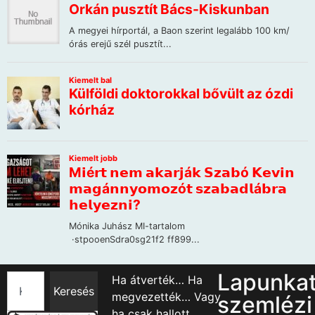
Lapunka
Ha átverték… Ha
Keresés
megvezették… Vagy
szemlézi
ha csak hallott