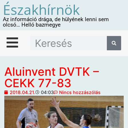
Északhírnök
Az információ drága, de hülyének lenni sem
olcsó… Helló bazmegye
Aluinvent DVTK –
CEKK 77-83
2018.04.21.
04:03
Nincs hozzászólás