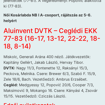
jelentették (77-81). A végeredményt Popović alakította
ki (77-83).
Női Kosárlabda NB I A-csoport, rájátszás az 5-6.
helyért
Aluinvent DVTK – Ceglédi EKK
77-83 (16-17, 13-12, 22-22, 18-
18, 8-14)
Miskolc, Generali Arána 400 néző. Játékvezetők:
Kapitány Gellért, Jakab László, Hervay Tibor.
DVTK:
Nagy 11/3, Fontenette 12, Raksányi 15/3,
Peckova, Melnika. Csere: Brewer 6/3, Szabó F. 15/9,
Zele 18/6, Bach. Vezetőedző: Ambrus Erzsébet.
Cegléd:
Medgyessy 12, Popović 20/6, Cooper 7/3,
Maksimović 9, Mokango 16. Csere: Kányási 4, Zsovár
15/15. Vezetőedző: Cziczás László.