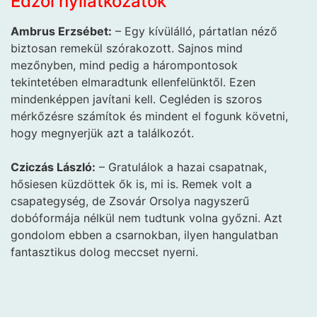
Edzői nyilatkozatok
Ambrus Erzsébet:
– Egy kívülálló, pártatlan néző
biztosan remekül szórakozott. Sajnos mind
mezőnyben, mind pedig a hárompontosok
tekintetében elmaradtunk ellenfelünktől. Ezen
mindenképpen javítani kell. Cegléden is szoros
mérkőzésre számítok és mindent el fogunk követni,
hogy megnyerjük azt a találkozót.
Cziczás László:
– Gratulálok a hazai csapatnak,
hősiesen küzdöttek ők is, mi is. Remek volt a
csapategység, de Zsovár Orsolya nagyszerű
dobóformája nélkül nem tudtunk volna győzni. Azt
gondolom ebben a csarnokban, ilyen hangulatban
fantasztikus dolog meccset nyerni.