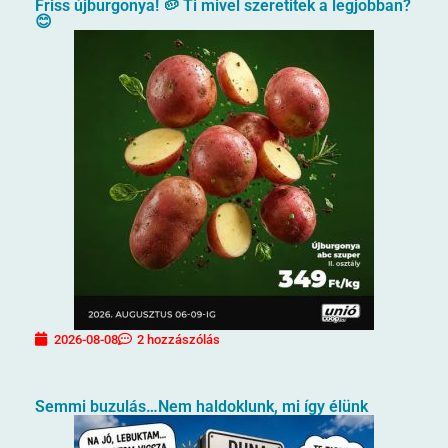
Friss újburgonya! 🥔 Ti mivel szeretitek a legjobban?
😊
2026-08-08
2 hozzászólás
Semmi buzulás…Nem haldoklunk, mi így élünk