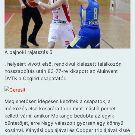
A bajnoki rájátszás 5
. helyéért vívott első, rendkívül kiélezett találkozón
hosszabbítás után 83-77-re kikapott az Aluinvent
DVTK a Cegléd csapatától.
Meglehetősen idegesen kezdtek a csapatok, a
mérkőzés első kosarára több mint másfél percet
kellett várni, amikor Mokango bedobta az egyik
büntetőjét, erre Nagy válaszolt gyorsan egy könnyű
kosárral. Kányási duplájával és Cooper triplájával kissé