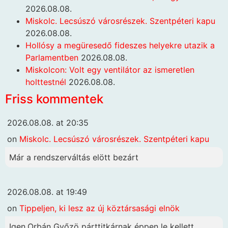
2026.08.08.
Miskolc. Lecsúszó városrészek. Szentpéteri kapu
2026.08.08.
Hollósy a megüresedő fideszes helyekre utazik a
Parlamentben
2026.08.08.
Miskolcon: Volt egy ventilátor az ismeretlen
holttestnél
2026.08.08.
Friss kommentek
2026.08.08. at 20:35
on
Miskolc. Lecsúszó városrészek. Szentpéteri kapu
Már a rendszerváltás elött bezárt
2026.08.08. at 19:49
on
Tippeljen, ki lesz az új köztársasági elnök
Igen.Orbán Győzö párttitkárnak éppen le kellett...