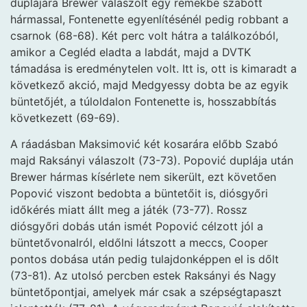
duplájára Brewer válaszolt egy remekbe szabott
hármassal, Fontenette egyenlítésénél pedig robbant a
csarnok (68-68). Két perc volt hátra a találkozóból,
amikor a Cegléd eladta a labdát, majd a DVTK
támadása is eredménytelen volt. Itt is, ott is kimaradt a
következő akció, majd Medgyessy dobta be az egyik
büntetőjét, a túloldalon Fontenette is, hosszabbítás
következett (69-69).
A ráadásban Maksimović két kosarára előbb Szabó
majd Raksányi válaszolt (73-73). Popović duplája után
Brewer hármas kísérlete nem sikerült, ezt követően
Popović viszont bedobta a büntetőit is, diósgyőri
időkérés miatt állt meg a játék (73-77). Rossz
diósgyőri dobás után ismét Popović célzott jól a
büntetővonalról, eldőlni látszott a meccs, Cooper
pontos dobása után pedig tulajdonképpen el is dőlt
(73-81). Az utolsó percben estek Raksányi és Nagy
büntetőpontjai, amelyek már csak a szépségtapaszt