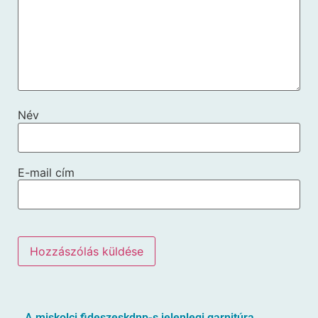
Név
E-mail cím
A miskolci fideszeskdnp-s jelenlegi garnitúra