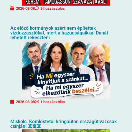
2026-08-08
8 hozzászólás
Az előző kormányok azért nem építettek
vízduzzasztókat, mert a hazugságaikkal Dunát
lehetett rekeszteni
2026-08-08
1 hozzászólás
Miskolc. Komlóstetői bringaúton országútival csak
csínján! ☠️☠️☠️