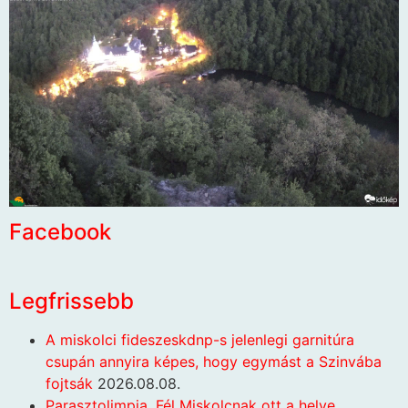
Facebook
Legfrissebb
A miskolci fideszeskdnp-s jelenlegi garnitúra
csupán annyira képes, hogy egymást a Szinvába
fojtsák
2026.08.08.
Parasztolimpia. Fél Miskolcnak ott a helye…