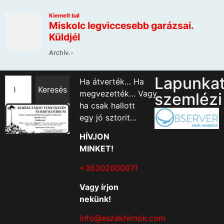
Lapunka
Ha átverték… Ha
Keresés
megvezették… Vagy
szemlézi
ha csak hallott
egy jó sztorit…
HÍVJON
MINKET!
+36302600871
Vagy írjon
nekünk!
info@eszakhirnok.com