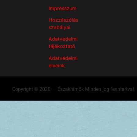
Impresszum
Hozzászólás
szabályai
Adatvédelmi
tájékoztató
Adatvédelmi
elveink
Copyright © 2020. – Északhírnök Minden jog fenntartva!