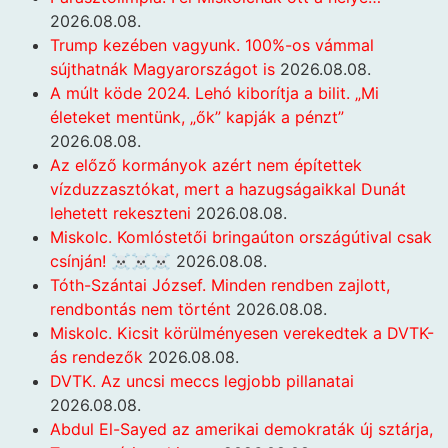
2026.08.08.
Trump kezében vagyunk. 100%-os vámmal
sújthatnák Magyarországot is
2026.08.08.
A múlt köde 2024. Lehó kiborítja a bilit. „Mi
életeket mentünk, „ők” kapják a pénzt”
2026.08.08.
Az előző kormányok azért nem építettek
vízduzzasztókat, mert a hazugságaikkal Dunát
lehetett rekeszteni
2026.08.08.
Miskolc. Komlóstetői bringaúton országútival csak
csínján! ☠️☠️☠️
2026.08.08.
Tóth-Szántai József. Minden rendben zajlott,
rendbontás nem történt
2026.08.08.
Miskolc. Kicsit körülményesen verekedtek a DVTK-
ás rendezők
2026.08.08.
DVTK. Az uncsi meccs legjobb pillanatai
2026.08.08.
Abdul El-Sayed az amerikai demokraták új sztárja,