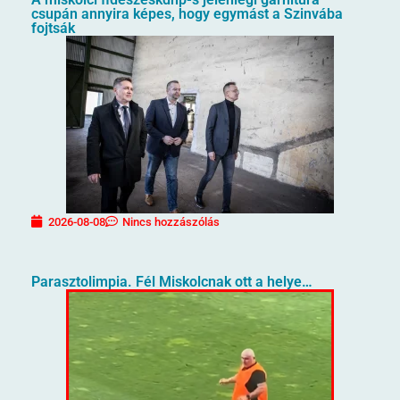
csupán annyira képes, hogy egymást a Szinvába
fojtsák
2026-08-08
Nincs hozzászólás
Parasztolimpia. Fél Miskolcnak ott a helye…