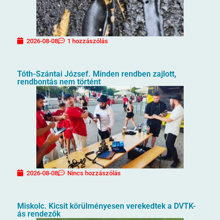
2026-08-08
1 hozzászólás
Tóth-Szántai József. Minden rendben zajlott,
rendbontás nem történt
2026-08-08
Nincs hozzászólás
Miskolc. Kicsit körülményesen verekedtek a DVTK-
ás rendezők