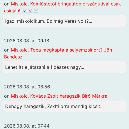
on
Miskolc. Komlóstetői bringaúton országútival csak
csínján! ☠️☠️☠️
Igazi miskolcikum. Ez még Veres volt?...
2026.08.08. at 09:18
on
Miskolc. Toca megkapta a selyemzsinórt? Jön
Bandesz
Lehet itt eljátszani a fideszes nagy...
2026.08.08. at 08:56
on
Miskolc. Kovács Zsolt haragszik Bíró Márkra
Dehogy haragszik, Zsxlti orra mondig kicsit...
2026.08.08. at 07:44