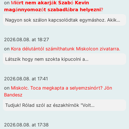
on
M𝗶é𝗿𝘁 𝗻𝗲𝗺 𝗮𝗸𝗮𝗿𝗷á𝗸 𝗦𝘇𝗮𝗯ó 𝗞𝗲𝘃𝗶𝗻
𝗺𝗮𝗴á𝗻𝗻𝘆𝗼𝗺𝗼𝘇ó𝘁 𝘀𝘇𝗮𝗯𝗮𝗱𝗹á𝗯𝗿𝗮 𝗵𝗲𝗹𝘆𝗲𝘇𝗻𝗶?
Nagyon sok szálon kapcsolódtak egymáshoz. Akik...
2026.08.08. at 18:27
on
Kora délutántól számíthatunk Miskolcon zivatarra.
Látszik hogy nem szokta kipucolni a...
2026.08.08. at 17:41
on
Miskolc. Toca megkapta a selyemzsinórt? Jön
Bandesz
Tudjuk! Rólad szól az északhírnök "Volt...
2026.08.08. at 17:38