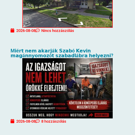
2026-08-08
Nincs hozzászólás
M𝗶é𝗿𝘁 𝗻𝗲𝗺 𝗮𝗸𝗮𝗿𝗷á𝗸 𝗦𝘇𝗮𝗯ó 𝗞𝗲𝘃𝗶𝗻
𝗺𝗮𝗴á𝗻𝗻𝘆𝗼𝗺𝗼𝘇ó𝘁 𝘀𝘇𝗮𝗯𝗮𝗱𝗹á𝗯𝗿𝗮 𝗵𝗲𝗹𝘆𝗲𝘇𝗻𝗶?
2026-08-08
8 hozzászólás