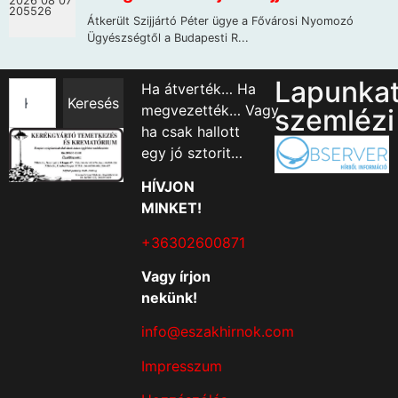
Lapunka
Ha átverték… Ha
Keresés
megvezették… Vagy
szemlézi
ha csak hallott
egy jó sztorit…
HÍVJON
MINKET!
+36302600871
Vagy írjon
nekünk!
info@eszakhirnok.com
Impresszum