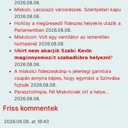
2026.08.08.
Miskolc. Lecsúszó városrészek. Szentpéteri kapu
2026.08.08.
Hollósy a megüresedő fideszes helyekre utazik a
Parlamentben
2026.08.08.
Miskolcon: Volt egy ventilátor az ismeretlen
holttestnél
2026.08.08.
M𝗶é𝗿𝘁 𝗻𝗲𝗺 𝗮𝗸𝗮𝗿𝗷á𝗸 𝗦𝘇𝗮𝗯ó 𝗞𝗲𝘃𝗶𝗻
𝗺𝗮𝗴á𝗻𝗻𝘆𝗼𝗺𝗼𝘇ó𝘁 𝘀𝘇𝗮𝗯𝗮𝗱𝗹á𝗯𝗿𝗮 𝗵𝗲𝗹𝘆𝗲𝘇𝗻𝗶?
2026.08.08.
A miskolci fideszeskdnp-s jelenlegi garnitúra
csupán annyira képes, hogy egymást a Szinvába
fojtsák
2026.08.08.
Parasztolimpia. Fél Miskolcnak ott a helye…
2026.08.08.
Friss kommentek
2026.08.08. at 18:43