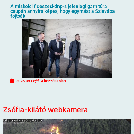
A miskolci fideszeskdnp-s jelenlegi garnitúra
csupán annyira képes, hogy egymást a Szinvába
fojtsák
2026-08-08
4 hozzászólás
Zsófia-kilátó webkamera