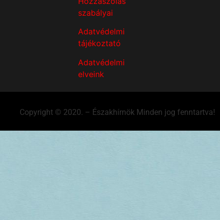
Hozzászólás
szabályai
Adatvédelmi
tájékoztató
Adatvédelmi
elveink
Copyright © 2020. – Északhírnök Minden jog fenntartva!