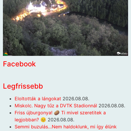
Facebook
Legfrissebb
Eloltották a lángokat
2026.08.08.
Miskolc. Nagy tűz a DVTK Stadionnál
2026.08.08.
Friss újburgonya! 🥔 Ti mivel szeretitek a
legjobban? 😊
2026.08.08.
Semmi buzulás…Nem haldoklunk, mi így élünk