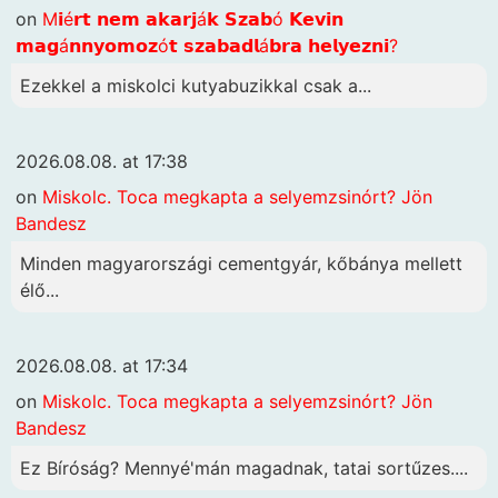
on
M𝗶é𝗿𝘁 𝗻𝗲𝗺 𝗮𝗸𝗮𝗿𝗷á𝗸 𝗦𝘇𝗮𝗯ó 𝗞𝗲𝘃𝗶𝗻
𝗺𝗮𝗴á𝗻𝗻𝘆𝗼𝗺𝗼𝘇ó𝘁 𝘀𝘇𝗮𝗯𝗮𝗱𝗹á𝗯𝗿𝗮 𝗵𝗲𝗹𝘆𝗲𝘇𝗻𝗶?
Ezekkel a miskolci kutyabuzikkal csak a...
2026.08.08. at 17:38
on
Miskolc. Toca megkapta a selyemzsinórt? Jön
Bandesz
Minden magyarországi cementgyár, kőbánya mellett
élő...
2026.08.08. at 17:34
on
Miskolc. Toca megkapta a selyemzsinórt? Jön
Bandesz
Ez Bíróság? Mennyé'mán magadnak, tatai sortűzes....