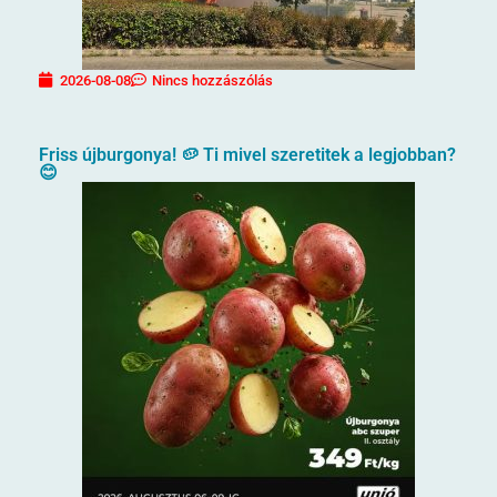
2026-08-08
Nincs hozzászólás
Friss újburgonya! 🥔 Ti mivel szeretitek a legjobban?
😊