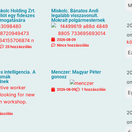
M
kolc Holding Zrt.
Miskolc. Bánatos Andi
liót egy fideszes
legalább visszavonult.
ámogatására
Mokrait polgármesternek
20
o
2026-08-09
k
Nincs hozzászólás
23 hozzászólás
E
 intelligencia. A
Menczer: Magyar Péter
20
akmák
gonosz
dnek
o
2026-08-09
1 hozzászólás
E
20
ászólás
o