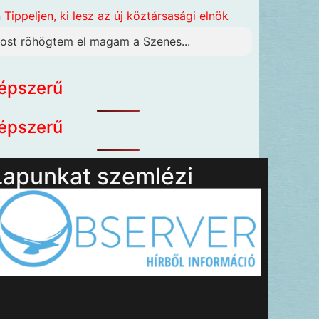
n
Tippeljen, ki lesz az új köztársasági elnök
ost röhögtem el magam a Szenes...
épszerű
épszerű
Lapunkat szemlézi