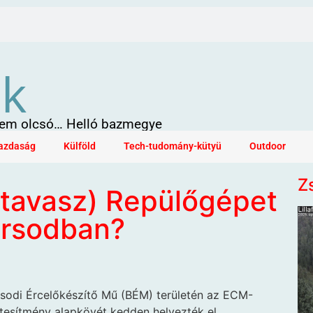
ök
 sem olcsó… Helló bazmegye
azdaság
Külföld
Tech-tudomány-kütyü
Outdoor
Z
 tavasz) Repülőgépet
orsodban?
rsodi Ércelőkészítő Mű (BÉM) területén az ECM-
létesítmény alapkövét kedden helyezték el.