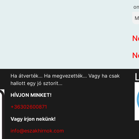
o
M
N
N
Ha átverték… Ha megvezették… Vagy ha csak
hallott egy jó sztorit…
HÍVJON MINKET!
+36302600871
Vagy írjon nekünk!
info@eszakhirnok.com