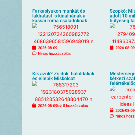
Farkaslyukon munkát és
Szopkó: Mis
lakhatást is kínálnának a
adott 10 mil
kassai roma családoknak
hülyeség t
2026-08-09
2026-08-09
Nincs hozzászólás
Kik azok? Zsidók, baloldaliak
Mesterséges
és ellepik Miskolcot
kétkezi sz
felértékelő
2026-08-09
5 hozzászólás
2026-08-09
Nincs hozz