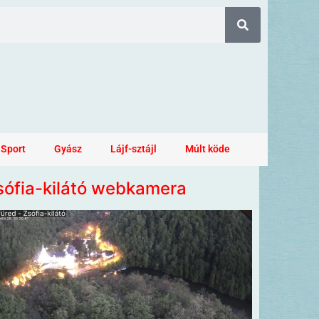
Sport
Gyász
Lájf-sztájl
Múlt köde
sófia-kilátó webkamera