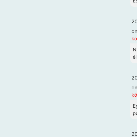
É
20
o
k
N
él
20
o
k
E
p
20