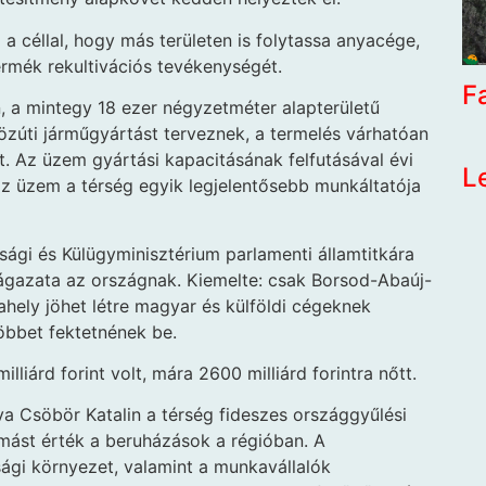
a céllal, hogy más területen is folytassa anyacége,
ermék rekultivációs tevékenységét.
F
, a mintegy 18 ezer négyzetméter alapterületű
özúti járműgyártást terveznek, a termelés várhatóan
t. Az üzem gyártási kapacitásának felfutásával évi
L
 az üzem a térség egyik legjelentősebb munkáltatója
ági és Külügyminisztérium parlamenti államtitkára
t ágazata az országnak. Kiemelte: csak Borsod-Abaúj-
ely jöhet létre magyar és külföldi cégeknek
öbbet fektetnének be.
liárd forint volt, mára 2600 milliárd forintra nőtt.
va Csöbör Katalin a térség fideszes országgyűlési
mást érték a beruházások a régióban. A
sági környezet, valamint a munkavállalók