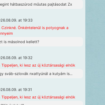
egint hátbaszúrod műutas pajtásodat Zx
26.08.09. at 19:33
n
Czinkné. Önkéntelenül is potyognak a
önnyeim
zt is másolnod kellett?
26.08.09. at 19:32
n
Tippeljen, ki lesz az új köztársasági elnök
gy sváb-szlovák nxattyúnál a kutyám is...
26.08.09. at 19:31
n
Tippeljen, ki lesz az új köztársasági elnök