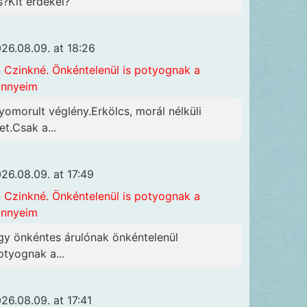
s?Kit érdekel?
26.08.09. at 18:26
n
Czinkné. Önkéntelenül is potyognak a
önnyeim
yomorult véglény.Erkölcs, morál nélküli
et.Csak a...
26.08.09. at 17:49
n
Czinkné. Önkéntelenül is potyognak a
önnyeim
gy önkéntes árulónak önkéntelenül
otyognak a...
26.08.09. at 17:41