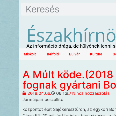
Északhírn
Az információ drága, de hülyének lenni
Miskolc
Belföld
Bulvár
Kultúra
G
A Múlt köde.(2018
fognak gyártani B
2018.04.06.
06:13
Nincs hozzászólás
Járműipari beszállítói
központot épít Sajókeresztúron, az egykori Bo
Clean Kft. 10 milliárd forintos beruházással, a 