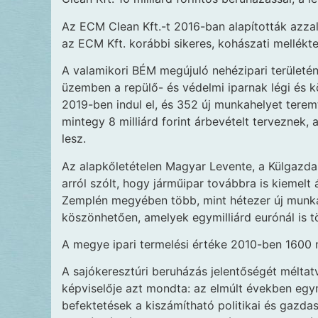
Az ECM Clean Kft.-t 2016-ban alapították azzal 
az ECM Kft. korábbi sikeres, kohászati mellékt
A valamikori BÉM megújuló nehézipari területén
üzemben a repülő- és védelmi iparnak légi és k
2019-ben indul el, és 352 új munkahelyet terem
mintegy 8 milliárd forint árbevételt terveznek,
lesz.
Az alapkőletételen Magyar Levente, a Külgazdas
arról szólt, hogy járműipar továbbra is kiemel
Zemplén megyében több, mint hétezer új munkah
köszönhetően, amelyek egymilliárd eurónál is t
A megye ipari termelési értéke 2010-ben 1600 mil
A sajókeresztúri beruházás jelentőségét méltat
képviselője azt mondta: az elmúlt években egy
befektetések a kiszámítható politikai és gazda