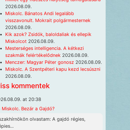
2026.08.09.
Miskolc. Bánatos Andi legalább
visszavonult. Mokrait polgármesternek
2026.08.09.
Kik azok? Zsidók, baloldaliak és ellepik
Miskolcot
2026.08.09.
Mesterséges intelligencia. A kétkezi
szakmák felértékelődnek
2026.08.09.
Menczer: Magyar Péter gonosz
2026.08.09.
Miskolc. A Szentpéteri kapu kezd lecsúszni
2026.08.09.
riss kommentek
26.08.09. at 20:38
n
Miskolc. Bezár a Gajdó?
szakhírnökön olvastam: A gajdó régies,
pies...