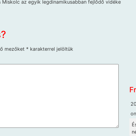
 Miskolc az egyik legdinamikusabban fejlődő vidéke
s?
ző mezőket
*
karakterrel jelöltük
F
20
o
É
né