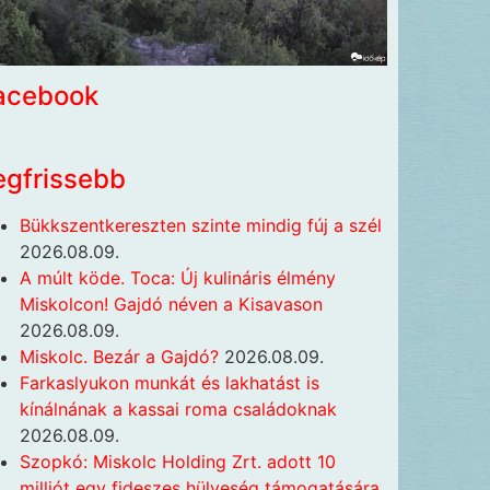
acebook
egfrissebb
Bükkszentkereszten szinte mindig fúj a szél
2026.08.09.
A múlt köde. Toca: Új kulináris élmény
Miskolcon! Gajdó néven a Kisavason
2026.08.09.
Miskolc. Bezár a Gajdó?
2026.08.09.
Farkaslyukon munkát és lakhatást is
kínálnának a kassai roma családoknak
2026.08.09.
Szopkó: Miskolc Holding Zrt. adott 10
milliót egy fideszes hülyeség támogatására