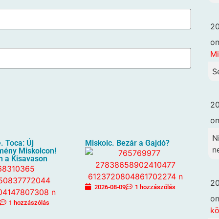
20
o
Mi
S
20
o
N
. Toca: Új
Miskolc. Bezár a Gajdó?
n
lmény Miskolcon!
n a Kisavason
20
2026-08-09
1 hozzászólás
o
1 hozzászólás
k