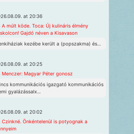
26.08.09. at 20:36
n
A múlt köde. Toca: Új kulináris élmény
skolcon! Gajdó néven a Kisavason
enkiháziak kezébe került a (popszakma) és...
26.08.09. at 20:25
n
Menczer: Magyar Péter gonosz
incs kommunikációs igazgató kommunikációs
emi gyalázássalx...
26.08.09. at 20:02
n
Czinkné. Önkéntelenül is potyognak a
önnyeim