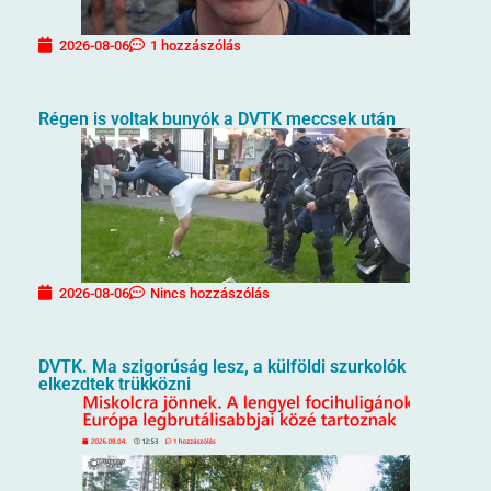
2026-08-06
1 hozzászólás
Régen is voltak bunyók a DVTK meccsek után
2026-08-06
Nincs hozzászólás
DVTK. Ma szigorúság lesz, a külföldi szurkolók
elkezdtek trükközni