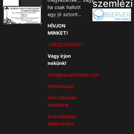
megvezették… Vagy
szemlézi
ha csak hallott
egy jó sztorit…
HÍVJON
MINKET!
+36302600871
Vagy írjon
nekünk!
info@eszakhirnok.com
Impresszum
Hozzászólás
szabályai
Adatvédelmi
tájékoztató