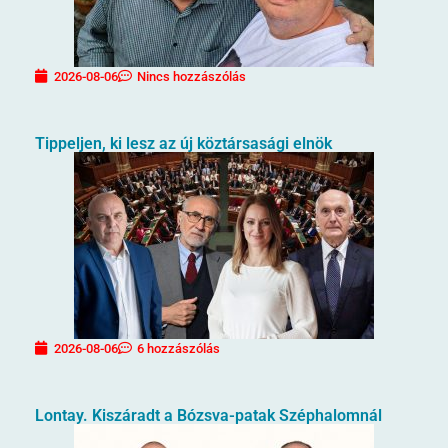
2026-08-06
Nincs hozzászólás
Tippeljen, ki lesz az új köztársasági elnök
2026-08-06
6 hozzászólás
Lontay. Kiszáradt a Bózsva-patak Széphalomnál