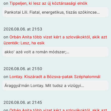
on
Tippeljen, ki lesz az új köztársasági elnök
Pankotai Lili. Fiatal, energetikus, tiszás szókincse...
2026.08.06. at 21:53
on
Orbán Anita több vizet kért a szlovákoktól, akik azt
üzenték: Lesz, ha esik
akko' azé volt a román módszer;...
2026.08.06. at 21:50
on
Lontay. Kiszáradt a Bózsva-patak Széphalomnál
Áraggyá'mán Lontay. Mit tudsz a vizügyi...
2026.08.06. at 21:45
on
Orbán Anita több vizet kért a szlovákoktól, akik azt