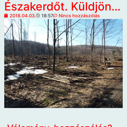
Északerdőt. Küldjön…
2018.04.03.
18:57
Nincs hozzászólás