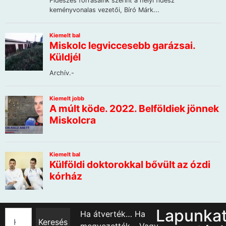
Lapunka
Ha átverték… Ha
Keresés