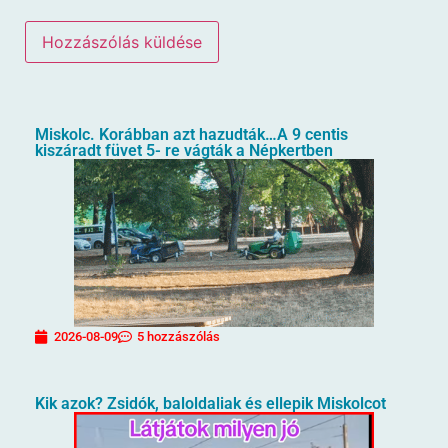
Miskolc. Korábban azt hazudták…A 9 centis
kiszáradt füvet 5- re vágták a Népkertben
2026-08-09
5 hozzászólás
Kik azok? Zsidók, baloldaliak és ellepik Miskolcot