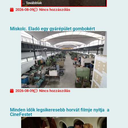
2026-08-09
Nincs hozzászólás
Miskolc. Eladó egy gyárépület gombokért
2026-08-09
Nincs hozzászólás
Minden idők legsikeresebb horvát filmje nyitja a
CineFestet