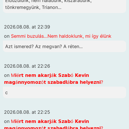
Elbuzulunk, nem haladunk, kiszáradunk,
tönkremegyünk, Trianon...
2026.08.08. at 22:39
on
Semmi buzulás…Nem haldoklunk, mi így élünk
Azt ismered? Az megvan? A réten...
2026.08.08. at 22:26
on
M𝗶é𝗿𝘁 𝗻𝗲𝗺 𝗮𝗸𝗮𝗿𝗷á𝗸 𝗦𝘇𝗮𝗯ó 𝗞𝗲𝘃𝗶𝗻
𝗺𝗮𝗴á𝗻𝗻𝘆𝗼𝗺𝗼𝘇ó𝘁 𝘀𝘇𝗮𝗯𝗮𝗱𝗹á𝗯𝗿𝗮 𝗵𝗲𝗹𝘆𝗲𝘇𝗻𝗶?
c
2026.08.08. at 22:25
on
M𝗶é𝗿𝘁 𝗻𝗲𝗺 𝗮𝗸𝗮𝗿𝗷á𝗸 𝗦𝘇𝗮𝗯ó 𝗞𝗲𝘃𝗶𝗻
𝗺𝗮𝗴á𝗻𝗻𝘆𝗼𝗺𝗼𝘇ó𝘁 𝘀𝘇𝗮𝗯𝗮𝗱𝗹á𝗯𝗿𝗮 𝗵𝗲𝗹𝘆𝗲𝘇𝗻𝗶?