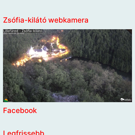
Zsófia-kilátó webkamera
Facebook
Legfrissebb