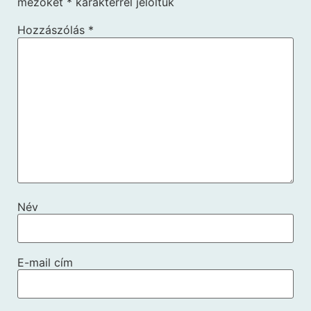
mezőket
*
karakterrel jelöltük
Hozzászólás
*
Név
E-mail cím