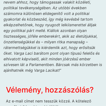
nevem ahhoz, hogy támogassak valakit közéleti,
politikai tevékenységében. Az utóbbi években
számomra különösen elidegenítő volt a politikai
gyakorlat és közbeszéd, így még kevésbé tartom
elképzelhetőnek, hogy nyugodt lelkiismerettel álljak
egy politikai párt mellé. Kiállok azonban olyan
tisztességes, jóféle emberekért, akik az életútjukkal,
önzetlenségükkel és – milyen ritka manapság –
rátermettségükkel is kiérdemlik azt, hogy erősítsük
őket. Varga Laci barátom pont olyan típusú felelős és
elhivatott képviselő, akit minden jóérzésű ember
szívesen lát a Parlamentben. Bárcsak más körzetben is
ajánlhatnék még Varga Lacikat!”
Vélemény, hozzászólás?
Az e-mail címet nem tesszük közzé.
A kötelező