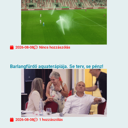
2026-08-08
Nincs hozzászólás
Barlangfürdő aquaterápiája. Se terv, se pénz!
2026-08-08
1 hozzászólás