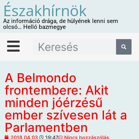
Északhírnök
Az információ drága, de hülyének lenni sem
olcsó… Helló bazmegye
A Belmondo
frontembere: Akit
minden jóérzésű
ember szívesen lát a
Parlamentben
2018.04.03.
19:47
Nincs hozzászólás