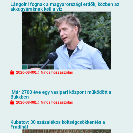
Lángolni fognak a magyarországi erdők, közben az
akkugyáraknak kell a víz
2026-08-09
Nincs hozzászólás
Már 2700 éve egy vasipari központ működött a
Bükkben
2026-08-08
Nincs hozzászólás
Kubatov: 30 százalékos költségcsökkentés a
Fradinál