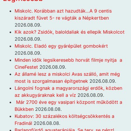
Miskolc. Korábban azt hazudták…A 9 centis
kiszáradt füvet 5- re vágták a Népkertben
2026.08.09.
Kik azok? Zsidók, baloldaliak és ellepik Miskolcot
2026.08.09.
Miskolc. Eladó egy gyárépület gombokért
2026.08.09.
Minden idők legsikeresebb horvát filmje nyitja a
CineFestet
2026.08.09.
Az államé lesz a miskolci Avas szálló, amit még
most is szorgalmasan építgetnek
2026.08.09.
Lángolni fognak a magyarországi erdők, közben
az akkugyáraknak kell a víz
2026.08.09.
Már 2700 éve egy vasipari központ működött a
Bükkben
2026.08.08.
Kubatov: 30 százalékos költségcsökkentés a
Fradinál
2026.08.08.
Barlangfürdő aquaterápiája. Se terv, se pénz!