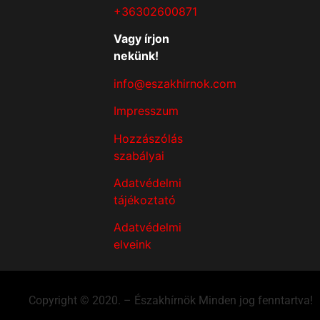
+36302600871
Vagy írjon
nekünk!
info@eszakhirnok.com
Impresszum
Hozzászólás
szabályai
Adatvédelmi
tájékoztató
Adatvédelmi
elveink
Copyright © 2020. – Északhírnök Minden jog fenntartva!