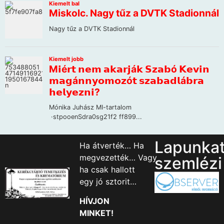
Lapunka
Ha átverték… Ha
megvezették… Vagy
szemlézi
ha csak hallott
egy jó sztorit…
HÍVJON
MINKET!