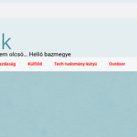
ök
 sem olcsó… Helló bazmegye
azdaság
Külföld
Tech-tudomány-kütyü
Outdoor