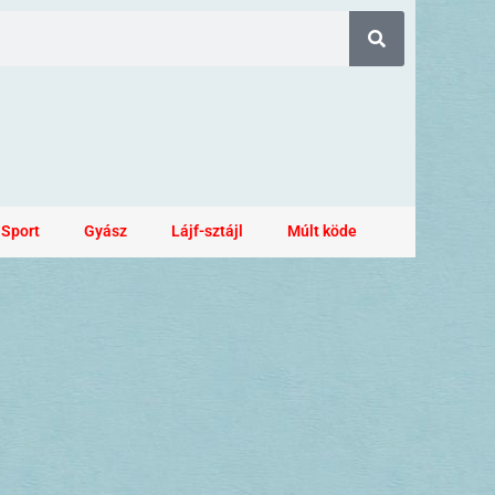
Sport
Gyász
Lájf-sztájl
Múlt köde