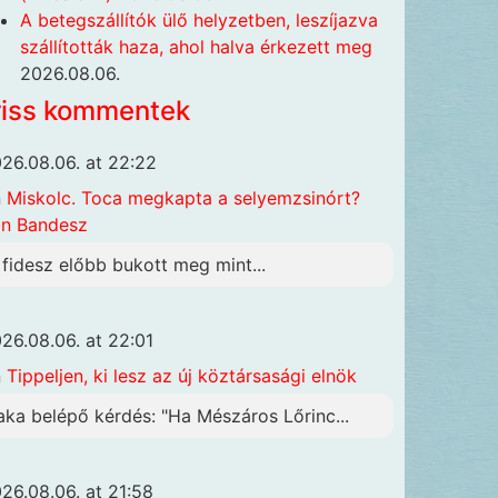
A betegszállítók ülő helyzetben, leszíjazva
szállították haza, ahol halva érkezett meg
2026.08.06.
riss kommentek
26.08.06. at 22:22
n
Miskolc. Toca megkapta a selyemzsinórt?
n Bandesz
 fidesz előbb bukott meg mint...
26.08.06. at 22:01
n
Tippeljen, ki lesz az új köztársasági elnök
aka belépő kérdés: "Ha Mészáros Lőrinc...
26.08.06. at 21:58