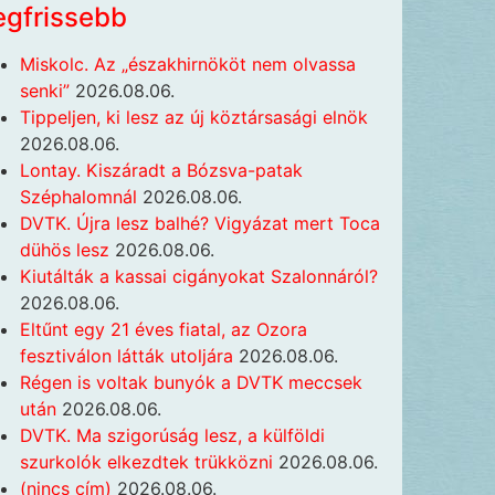
egfrissebb
Miskolc. Az „északhirnököt nem olvassa
senki”
2026.08.06.
Tippeljen, ki lesz az új köztársasági elnök
2026.08.06.
Lontay. Kiszáradt a Bózsva-patak
Széphalomnál
2026.08.06.
DVTK. Újra lesz balhé? Vigyázat mert Toca
dühös lesz
2026.08.06.
Kiutálták a kassai cigányokat Szalonnáról?
2026.08.06.
Eltűnt egy 21 éves fiatal, az Ozora
fesztiválon látták utoljára
2026.08.06.
Régen is voltak bunyók a DVTK meccsek
után
2026.08.06.
DVTK. Ma szigorúság lesz, a külföldi
szurkolók elkezdtek trükközni
2026.08.06.
(nincs cím)
2026.08.06.