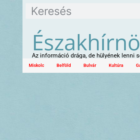
Északhírn
Az információ drága, de hülyének lenni
Miskolc
Belföld
Bulvár
Kultúra
G