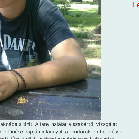
L
aknába a tinit. A lány halálát a szakértői vizsgálat
tak eltűnése napján a lánnyal, a rendőrök emberöléssel