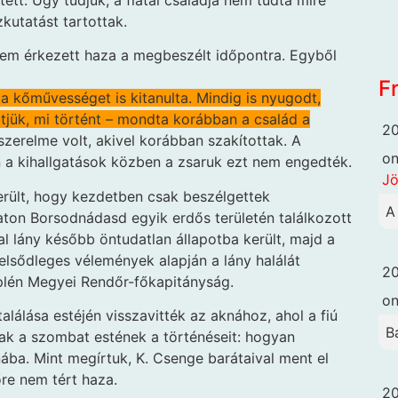
ett. Úgy tudjuk, a fiatal családja nem tudta mire
zkutatást tartottak.
nem érkezett haza a megbeszélt időpontra. Egyből
F
 a kőművességet is kitanulta. Mindig is nyugodt,
rtjük, mi történt – mondta korábban a család a
20
zerelme volt, akivel korábban szakítottak. A
o
 a kihallgatások közben a zsaruk ezt nem engedték.
Jö
iderült, hogy kezdetben csak beszélgettek
A
aton Borsodnádasd egyik erdős területén találkozott
tal lány később öntudatlan állapotba került, majd a
 elsődleges vélemények alapján a lány halálát
20
plén Megyei Rendőr-főkapitányság.
o
lálása estéjén visszavitték az aknához, ahol a fiú
B
ak a szombat estének a történéseit: hogyan
aknába. Mint megírtuk, K. Csenge barátaival ment el
re nem tért haza.
20