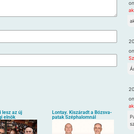
o
ak
a
20
o
Sz
Á
20
o
ak
i lesz az új
Lontay. Kiszáradt a Bózsva-
P
i elnök
patak Széphalomnál
sz