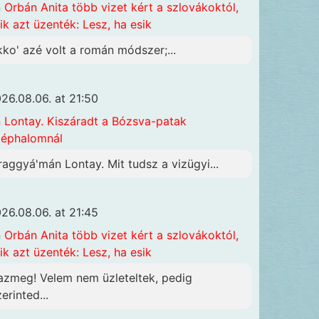
n
Orbán Anita több vizet kért a szlovákoktól,
ik azt üzenték: Lesz, ha esik
kko' azé volt a román módszer;...
26.08.06. at 21:50
n
Lontay. Kiszáradt a Bózsva-patak
éphalomnál
raggyá'mán Lontay. Mit tudsz a vizügyi...
26.08.06. at 21:45
n
Orbán Anita több vizet kért a szlovákoktól,
ik azt üzenték: Lesz, ha esik
azmeg! Velem nem üzleteltek, pedig
erinted...