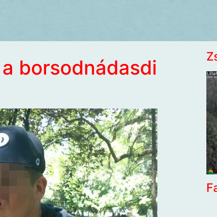
Z
 a borsodnádasdi
F