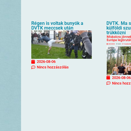
Régen is voltak bunyók a
DVTK. Ma sz
DVTK meccsek után
külföldi sz
trükközni
2026-08-06
Nincs hozzászólás
2026-08-06
Nincs hozz