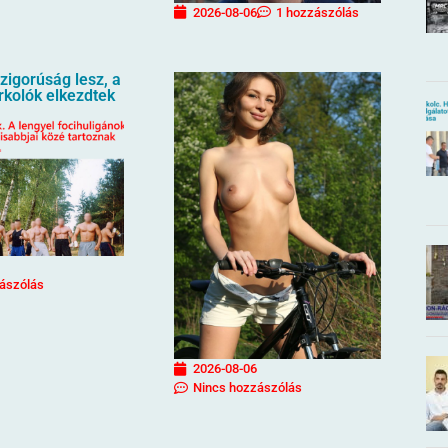
2026-08-06
1 hozzászólás
igorúság lesz, a
urkolók elkezdtek
ászólás
2026-08-06
Nincs hozzászólás