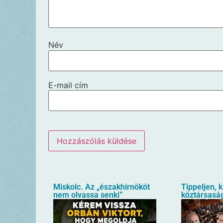
Név
E-mail cím
Miskolc. Az „északhirnököt
Tippeljen, k
nem olvassa senki”
köztársaság