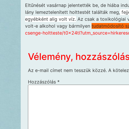
Eltűnését vasárnap jelentették be, de hiába ind
lány lemeztelenített holttestét találták meg,
fejj
egyébként alig volt víz.
Az csak a toxikológiai 
volt-e alkohol vagy bármilyen
tudatmódosító sz
csenge-holtteste/t0x24tl?utm_source=hirker
Vélemény, hozzászólá
Az e-mail címet nem tesszük közzé.
A kötele
Hozzászólás
*