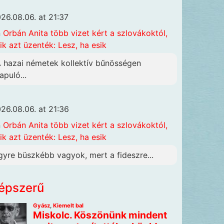
26.08.06. at 21:37
n
Orbán Anita több vizet kért a szlovákoktól,
ik azt üzenték: Lesz, ha esik
A hazai németek kollektív bűnösségen
apuló...
26.08.06. at 21:36
n
Orbán Anita több vizet kért a szlovákoktól,
ik azt üzenték: Lesz, ha esik
gyre büszkébb vagyok, mert a fideszre...
épszerű