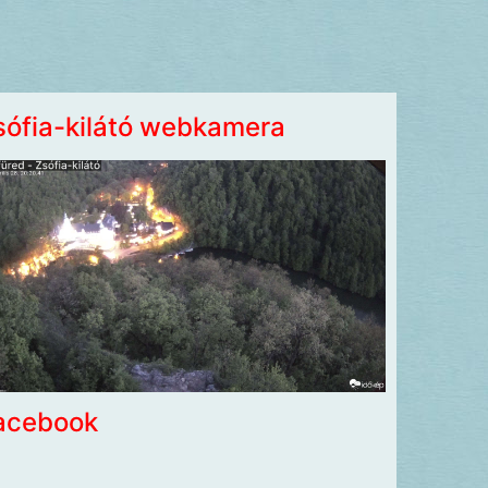
sófia-kilátó webkamera
acebook