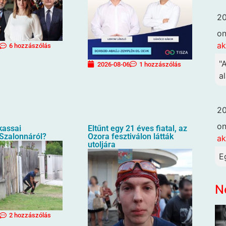
20
o
ak
6 hozzászólás
"
2026-08-06
1 hozzászólás
al
20
o
 kassai
Eltűnt egy 21 éves fiatal, az
 Szalonnáról?
Ozora fesztiválon látták
ak
utoljára
E
N
2 hozzászólás