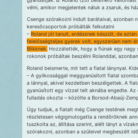
gyanúsítják: B. Roland (20) beismerő vallomást t
vélni, amikor megjelentek náluk a zsaruk, és há
Csenge szórakozni indult barátaival, azonban 
keresőcsoportok próbálták felkutatni
–
Roland jól tanult, erdésznek készült, de aztán
felelősségteljes gyerek volt, egyszerűen nem é
Blikknek.
Hozzátették, hogy a fiúnak egy nagy s
rokonok próbáltak beszélni Rolanddal, azonban
Roland beismerte, mit tett a fiatal lánynyal. K
– A gyilkossággal meggyanúsított fiatal szomb
a lánnyal, akivel kezdetben beszélgettek. A fia
gyanúsított egy vízzel telt aknába engedte. Az
fulladás okozta – közölte a Borsod-Abaúj-Zem
Úgy tudjuk, a fiatalt még Csenge testének megta
részletesen végigmutogatta a rendőröknek ann
tuszkolta az, állítása szerint, alélt lányt a víz
szórakozni, azonban a szüleivel megbeszélt idő