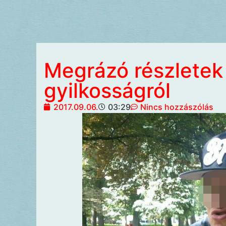
Megrázó részletek
gyilkosságról
2017.09.06.
03:29
Nincs hozzászólás