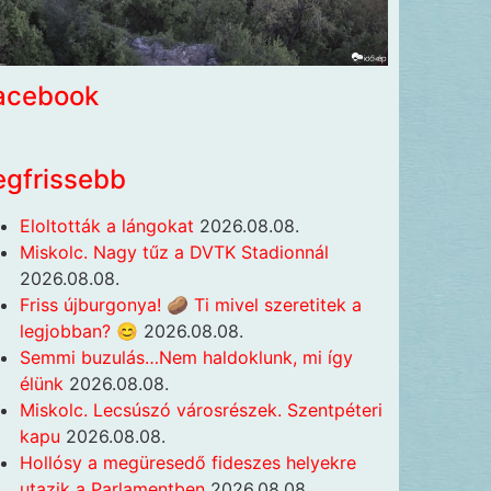
acebook
egfrissebb
Eloltották a lángokat
2026.08.08.
Miskolc. Nagy tűz a DVTK Stadionnál
2026.08.08.
Friss újburgonya! 🥔 Ti mivel szeretitek a
legjobban? 😊
2026.08.08.
Semmi buzulás…Nem haldoklunk, mi így
élünk
2026.08.08.
Miskolc. Lecsúszó városrészek. Szentpéteri
kapu
2026.08.08.
Hollósy a megüresedő fideszes helyekre
utazik a Parlamentben
2026.08.08.