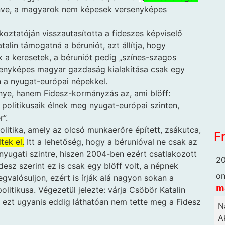
zenve, a magyarok nem képesek versenyképes
koztatóján visszautasította a fideszes képviselő
alin támogatná a béruniót, azt állítja, hogy
a keresetek, a béruniót pedig „színes-szagos
senyképes magyar gazdaság kialakítása csak egy
 a nyugat-európai népekkel.
nye, hanem Fidesz-kormányzás az, ami blöff:
olitikusaik élnek meg nyugat-európai szinten,
”.
litika, amely az olcsó munkaerőre épített, zsákutca,
F
tek el.
Itt a lehetőség, hogy a bérunióval ne csak az
 nyugati szintre, hiszen 2004-ben ezért csatlakozott
20
esz szerint ez is csak egy blöff volt, a népnek
o
gvalósuljon, ezért is írják alá nagyon sokan a
𝗺
litikusa. Végezetül jelezte: várja Csöbör Katalin
ió, ezt ugyanis eddig láthatóan nem tette meg a Fidesz
N
Ak