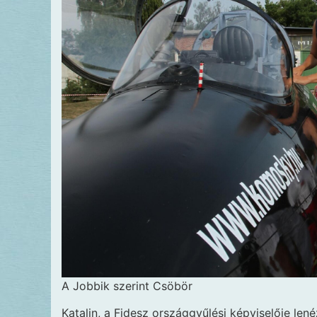
A Jobbik szerint Csöbör
Katalin, a Fidesz országgyűlési képviselője len