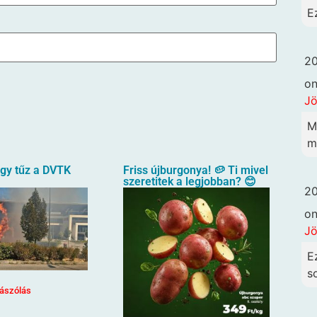
E
20
o
Jö
M
me
agy tűz a DVTK
Friss újburgonya! 🥔 Ti mivel
szeretitek a legjobban? 😊
20
o
Jö
E
so
ászólás