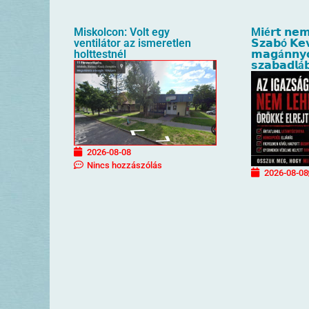
Miskolcon: Volt egy
M𝗶é𝗿𝘁 𝗻𝗲𝗺
ventilátor az ismeretlen
𝗦𝘇𝗮𝗯ó 𝗞𝗲
holttestnél
𝗺𝗮𝗴á𝗻𝗻𝘆
𝘀𝘇𝗮𝗯𝗮𝗱𝗹á
2026-08-08
Nincs hozzászólás
2026-08-08