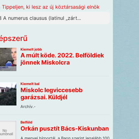
n
Tippeljen, ki lesz az új köztársasági elnök
3 A numerus clausus (latinul „zárt...
épszerű