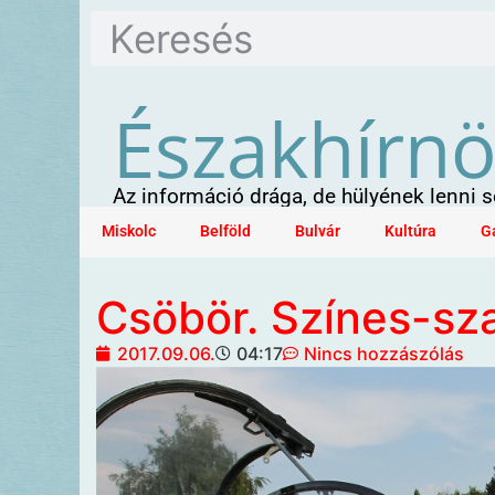
Északhírn
Az információ drága, de hülyének lenni
Miskolc
Belföld
Bulvár
Kultúra
G
Csöbör. Színes-s
2017.09.06.
04:17
Nincs hozzászólás