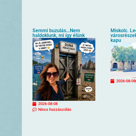
Semmi buzulás…Nem
Miskolc. L
haldoklunk, mi így élünk
városrészek
kapu
2026-08-08
2026-08-08
Nincs hozzászólás