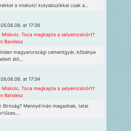
zekkel a miskolci kutyabuzikkal csak a...
26.08.08. at 17:38
n
Miskolc. Toca megkapta a selyemzsinórt?
n Bandesz
inden magyarországi cementgyár, kőbánya
llett élő...
26.08.08. at 17:34
n
Miskolc. Toca megkapta a selyemzsinórt?
n Bandesz
z Bíróság? Mennyé'mán magadnak, tatai
rtűzes....