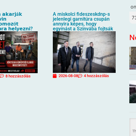
o
 𝗮𝗸𝗮𝗿𝗷á𝗸
A miskolci fideszeskdnp-s
7
𝗶𝗻
jelenlegi garnitúra csupán
𝗼𝗺𝗼𝘇ó𝘁
annyira képes, hogy
𝗿𝗮 𝗵𝗲𝗹𝘆𝗲𝘇𝗻𝗶?
egymást a Szinvába fojtsák
N
2026-08-08
4 hozzászólás
8 hozzászólás