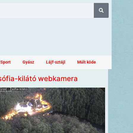
Sport
Gyász
Lájf-sztájl
Múlt köde
sófia-kilátó webkamera