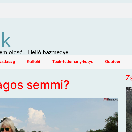
ök
 sem olcsó… Helló bazmegye
azdaság
Külföld
Tech-tudomány-kütyü
Outdoor
Z
zagos semmi?