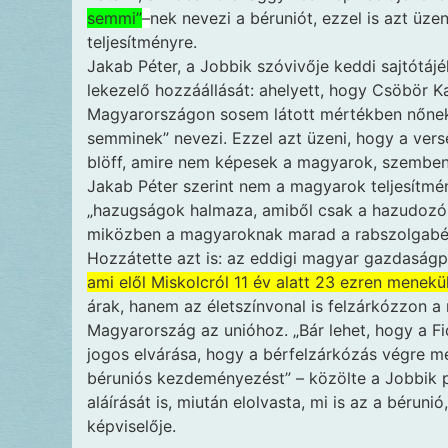
semmi”
–
nek nevezi a béruniót, ezzel is azt ü
teljesítményre.
Jakab Péter, a Jobbik szóvivője keddi sajtótájé
lekezelő hozzáállását: ahelyett, hogy Csöbör Kat
Magyarországon sosem látott mértékben nőnek 
semminek” nevezi. Ezzel azt üzeni, hogy a ver
blöff, amire nem képesek a magyarok, szemben
Jakab Péter szerint nem a magyarok teljesítmé
„hazugságok halmaza, amiből csak a hazudozó p
miközben a magyaroknak marad a rabszolgabér
Hozzátette azt is: az eddigi magyar gazdaságpo
ami elől Miskolcról 11 év alatt 23 ezren menekül
árak, hanem az életszínvonal is felzárkózzon a
Magyarország az unióhoz. „Bár lehet, hogy a Fid
jogos elvárása, hogy a bérfelzárkózás végre me
béruniós kezdeményezést” – közölte a Jobbik po
aláírását is, miután elolvasta, mi is az a bérun
képviselője.