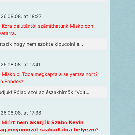
26.08.08. at 18:27
n
Kora délutántól számíthatunk Miskolcon
vatarra.
átszik hogy nem szokta kipucolni a...
26.08.08. at 17:41
n
Miskolc. Toca megkapta a selyemzsinórt?
n Bandesz
udjuk! Rólad szól az északhírnök "Volt...
26.08.08. at 17:38
n
M𝗶é𝗿𝘁 𝗻𝗲𝗺 𝗮𝗸𝗮𝗿𝗷á𝗸 𝗦𝘇𝗮𝗯ó 𝗞𝗲𝘃𝗶𝗻
𝗴á𝗻𝗻𝘆𝗼𝗺𝗼𝘇ó𝘁 𝘀𝘇𝗮𝗯𝗮𝗱𝗹á𝗯𝗿𝗮 𝗵𝗲𝗹𝘆𝗲𝘇𝗻𝗶?