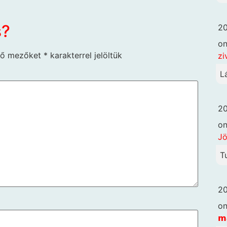
s?
20
o
ző mezőket
*
karakterrel jelöltük
zi
L
20
o
Jö
T
20
o
𝗺