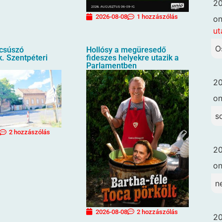
20
2026-08-08
1 hozzászólás
o
ut
O
ecsúszó
Hollósy a megüresedő
. Szentpéteri
fideszes helyekre utazik a
Parlamentben
20
o
s
2 hozzászólás
20
o
n
2026-08-08
2 hozzászólás
20