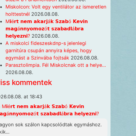
Miskolcon: Volt egy ventilátor az ismeretlen
holttestnél
2026.08.08.
M𝗶é𝗿𝘁 𝗻𝗲𝗺 𝗮𝗸𝗮𝗿𝗷á𝗸 𝗦𝘇𝗮𝗯ó 𝗞𝗲𝘃𝗶𝗻
𝗺𝗮𝗴á𝗻𝗻𝘆𝗼𝗺𝗼𝘇ó𝘁 𝘀𝘇𝗮𝗯𝗮𝗱𝗹á𝗯𝗿𝗮
𝗵𝗲𝗹𝘆𝗲𝘇𝗻𝗶?
2026.08.08.
A miskolci fideszeskdnp-s jelenlegi
garnitúra csupán annyira képes, hogy
egymást a Szinvába fojtsák
2026.08.08.
Parasztolimpia. Fél Miskolcnak ott a helye…
2026.08.08.
riss kommentek
26.08.08. at 18:43
n
M𝗶é𝗿𝘁 𝗻𝗲𝗺 𝗮𝗸𝗮𝗿𝗷á𝗸 𝗦𝘇𝗮𝗯ó 𝗞𝗲𝘃𝗶𝗻
𝗴á𝗻𝗻𝘆𝗼𝗺𝗼𝘇ó𝘁 𝘀𝘇𝗮𝗯𝗮𝗱𝗹á𝗯𝗿𝗮 𝗵𝗲𝗹𝘆𝗲𝘇𝗻𝗶?
agyon sok szálon kapcsolódtak egymáshoz.
ik...