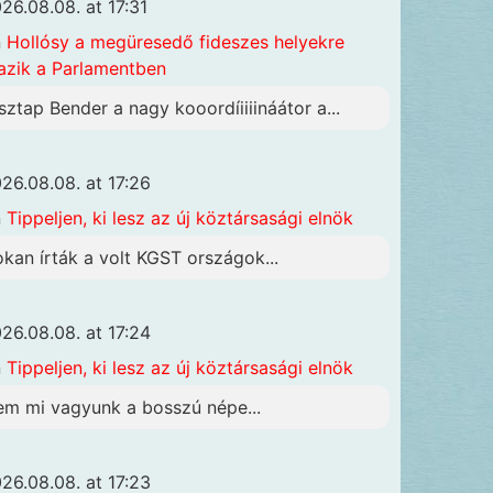
26.08.08. at 17:31
n
Hollósy a megüresedő fideszes helyekre
azik a Parlamentben
sztap Bender a nagy kooordíiiiináátor a...
26.08.08. at 17:26
n
Tippeljen, ki lesz az új köztársasági elnök
okan írták a volt KGST országok...
26.08.08. at 17:24
n
Tippeljen, ki lesz az új köztársasági elnök
em mi vagyunk a bosszú népe...
26.08.08. at 17:23