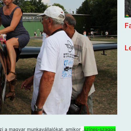
F
L
ézi a magyar munkavállalókat, amikor
„
színes-szagos