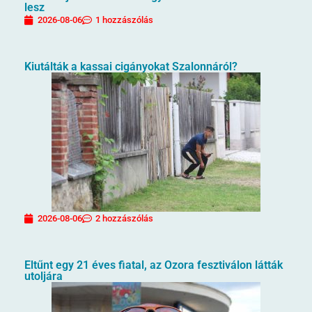
lesz
2026-08-06
1 hozzászólás
Kiutálták a kassai cigányokat Szalonnáról?
2026-08-06
2 hozzászólás
Eltűnt egy 21 éves fiatal, az Ozora fesztiválon látták
utoljára