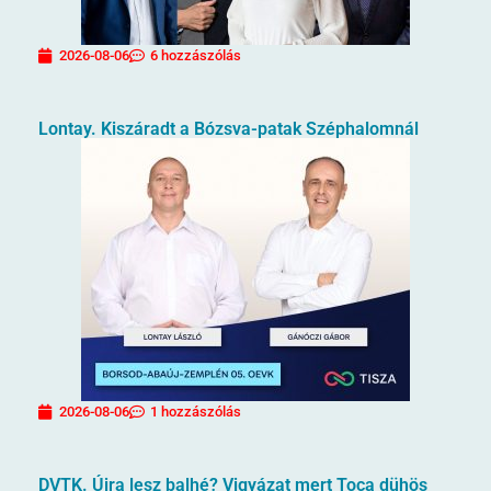
2026-08-06
6 hozzászólás
Lontay. Kiszáradt a Bózsva-patak Széphalomnál
2026-08-06
1 hozzászólás
DVTK. Újra lesz balhé? Vigyázat mert Toca dühös