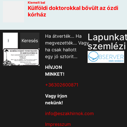
Lapunka
Ha átverték… Ha
Keresés
megvezették… Vagy
szemlézi
ha csak hallott
egy jó sztorit…
HÍVJON
MINKET!
+36302600871
Vagy írjon
nekünk!
info@eszakhirnok.com
Impresszum