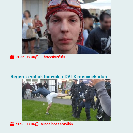
2026-08-06
1 hozzászólás
Régen is voltak bunyók a DVTK meccsek után
2026-08-06
Nincs hozzászólás