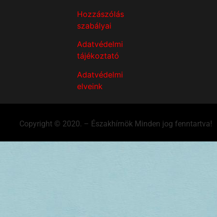
Hozzászólás
szabályai
Adatvédelmi
tájékoztató
Adatvédelmi
elveink
Copyright © 2020. – Északhírnök Minden jog fenntartva!