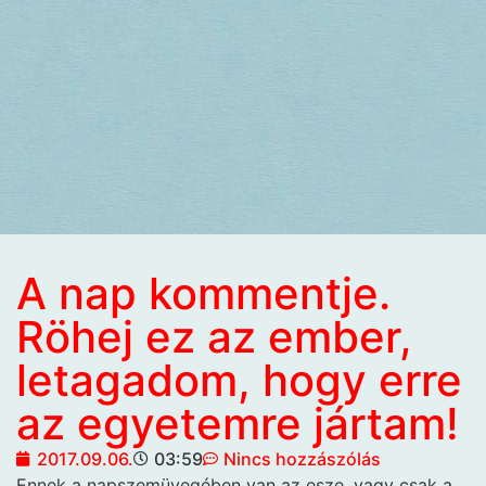
A nap kommentje.
Röhej ez az ember,
letagadom, hogy erre
az egyetemre jártam!
2017.09.06.
03:59
Nincs hozzászólás
Ennek a napszemüvegében
van az esze, vagy csak a