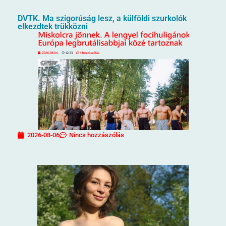
DVTK. Ma szigorúság lesz, a külföldi szurkolók
elkezdtek trükközni
2026-08-06
Nincs hozzászólás