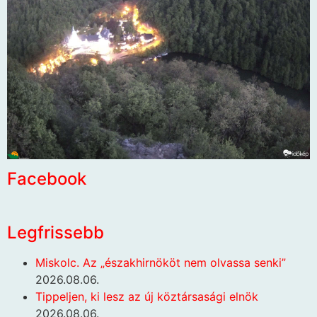
Facebook
Legfrissebb
Miskolc. Az „északhirnököt nem olvassa senki”
2026.08.06.
Tippeljen, ki lesz az új köztársasági elnök
2026.08.06.