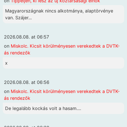
on
Tippeljen, ki lesz az új köztársasági elnök
Magyarországnak nincs alkotmánya, alaptörvénye
van. Szájer...
2026.08.08. at 06:57
on
Miskolc. Kicsit körülményesen verekedtek a DVTK-
ás rendezők
x
2026.08.08. at 06:56
on
Miskolc. Kicsit körülményesen verekedtek a DVTK-
ás rendezők
De legalább kockás volt a hasam....