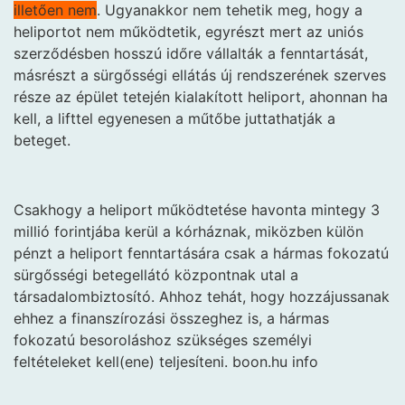
illetően nem
. Ugyanakkor nem tehetik meg, hogy a
heliportot nem működtetik, egyrészt mert az uniós
szerződésben hosszú időre vállalták a fenntartását,
másrészt a sürgősségi ellátás új rendszerének szerves
része az épület tetején kialakított heliport, ahonnan ha
kell, a lifttel egyenesen a műtőbe juttathatják a
beteget.
Csakhogy a heliport működtetése havonta mintegy 3
millió forintjába kerül a kórháznak, miközben külön
pénzt a heliport fenntartására csak a hármas fokozatú
sürgősségi betegellátó központnak utal a
társadalombiztosító. Ahhoz tehát, hogy hozzájussanak
ehhez a finanszírozási összeghez is, a hármas
fokozatú besoroláshoz szükséges személyi
feltételeket kell(ene) teljesíteni. boon.hu info