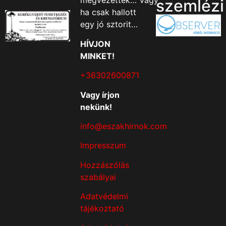
megvezették… Vagy
szemlézi
ha csak hallott
egy jó sztorit…
HÍVJON
MINKET!
+36302600871
Vagy írjon
nekünk!
info@eszakhirnok.com
Impresszum
Hozzászólás
szabályai
Adatvédelmi
tájékoztató