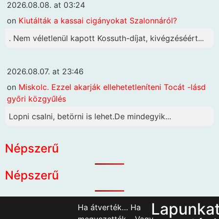
2026.08.08. at 03:24
on
Kiutálták a kassai cigányokat Szalonnáról?
. Nem véletlenül kapott Kossuth-díjat, kivégzéséért...
2026.08.07. at 23:46
on
Miskolc. Ezzel akarják ellehetetleníteni Tocát -lásd
győri közgyűlés
Lopni csalni, betörni is lehet.De mindegyik...
Népszerű
Népszerű
Lapunka
Ha átverték… Ha