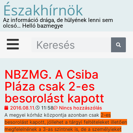
Északhírnök
Az információ drága, de hülyének lenni sem
olcsó… Helló bazmegye
NBZMG. A Csiba
Pláza csak 2-es
besorolást kapott
2016.08.11.
11:58
Nincs hozzászólás
A megyei kórház központja
azonban csak
2-es
besorolást kapott, jóllehet a tárgyi feltételeket illetően
megfelelnének a 3-as szintnek is, de a személyieket