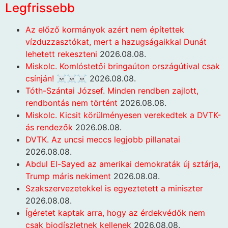
Legfrissebb
Az előző kormányok azért nem építettek
vízduzzasztókat, mert a hazugságaikkal Dunát
lehetett rekeszteni
2026.08.08.
Miskolc. Komlóstetői bringaúton országútival csak
csínján! ☠️☠️☠️
2026.08.08.
Tóth-Szántai József. Minden rendben zajlott,
rendbontás nem történt
2026.08.08.
Miskolc. Kicsit körülményesen verekedtek a DVTK-
ás rendezők
2026.08.08.
DVTK. Az uncsi meccs legjobb pillanatai
2026.08.08.
Abdul El-Sayed az amerikai demokraták új sztárja,
Trump máris nekiment
2026.08.08.
Szakszervezetekkel is egyeztetett a miniszter
2026.08.08.
Ígéretet kaptak arra, hogy az érdekvédők nem
csak biodíszletnek kellenek
2026.08.08.