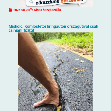
2026-08-08
Nincs hozzászólás
Miskolc. Komlóstetői bringaúton országútival csak
csínján! ☠️☠️☠️