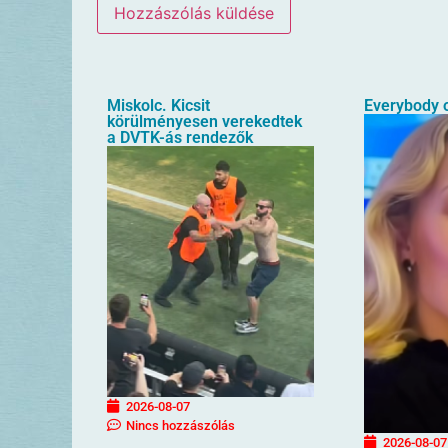
Miskolc. Kicsit
Everybody o
körülményesen verekedtek
a DVTK-ás rendezők
2026-08-07
Nincs hozzászólás
2026-08-07