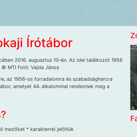
Z
aji Írótábor
cében 2016. augusztus 10-én. Az idei találkozót 1956
 © MTI Fotó: Vajda János
ekre, az 1956-os forradalomra és szabadságharcra
ótábor, amelyet 44. alkalommal rendeznek meg a
s?
F
ző mezőket
*
karakterrel jelöltük