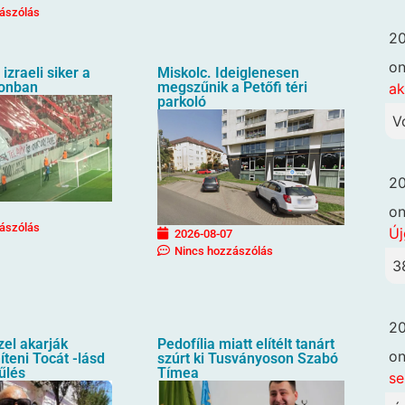
ászólás
20
o
izraeli siker a
Miskolc. Ideiglenesen
ionban
megszűnik a Petőfi téri
ak
parkoló
V
20
o
ászólás
Új
2026-08-07
Nincs hozzászólás
3
20
zel akarják
Pedofília miatt elítélt tanárt
o
íteni Tocát -lásd
szúrt ki Tusványoson Szabó
űlés
Tímea
se