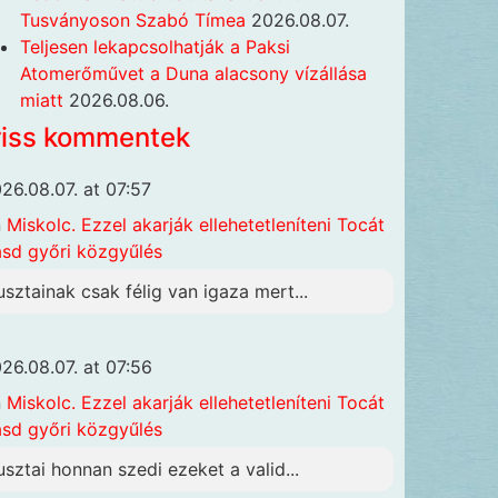
Tusványoson Szabó Tímea
2026.08.07.
Teljesen lekapcsolhatják a Paksi
Atomerőművet a Duna alacsony vízállása
miatt
2026.08.06.
riss kommentek
26.08.07. at 07:57
n
Miskolc. Ezzel akarják ellehetetleníteni Tocát
ásd győri közgyűlés
usztainak csak félig van igaza mert...
26.08.07. at 07:56
n
Miskolc. Ezzel akarják ellehetetleníteni Tocát
ásd győri közgyűlés
usztai honnan szedi ezeket a valid...