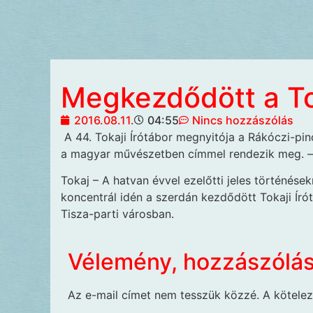
Megkezdődött a Tok
2016.08.11.
04:55
Nincs hozzászólás
A 44. Tokaji Írótábor megnyitója
a Rákóczi-pin
a magyar művészetben címmel rendezik meg. –
Tokaj – A hatvan évvel ezelőtti jeles történés
koncentrál idén a szerdán kezdődött Tokaji Ír
Tisza-parti városban.
Vélemény, hozzászólá
Az e-mail címet nem tesszük közzé.
A kötele