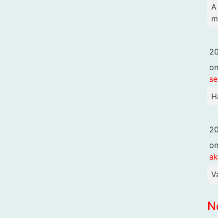
A
m
20
o
se
H
20
o
ak
V
N