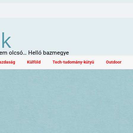
ök
 sem olcsó… Helló bazmegye
azdaság
Külföld
Tech-tudomány-kütyü
Outdoor