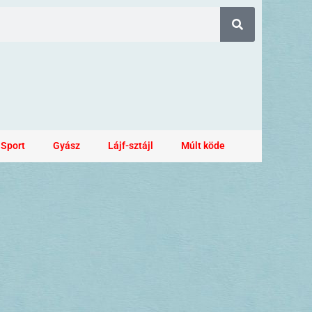
Sport
Gyász
Lájf-sztájl
Múlt köde