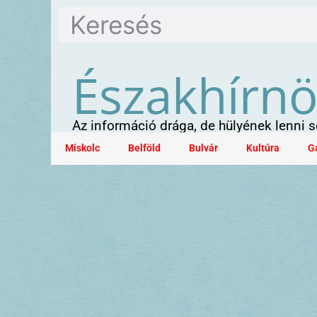
Északhírn
Az információ drága, de hülyének lenni
Miskolc
Belföld
Bulvár
Kultúra
G