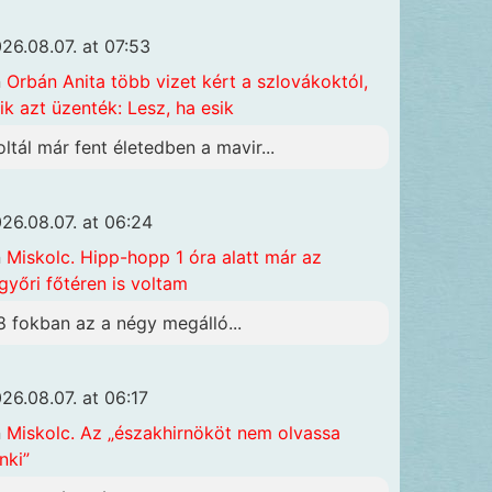
26.08.07. at 07:53
n
Orbán Anita több vizet kért a szlovákoktól,
ik azt üzenték: Lesz, ha esik
oltál már fent életedben a mavir...
26.08.07. at 06:24
n
Miskolc. Hipp-hopp 1 óra alatt már az
győri főtéren is voltam
8 fokban az a négy megálló...
26.08.07. at 06:17
n
Miskolc. Az „északhirnököt nem olvassa
nki”