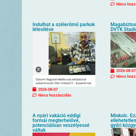
Nincs hozz
Indulhat a szélerőmű parkok
Magabiztos 
létesítése
DVTK Stad
2026-08-07
Nincs hozz
2026-08-07
Nincs hozzászólás
A nyári vakáció eddigi
Miskolc. Ez
formái megterhelővé,
ellehetetlen
potenciálisan veszélyessé
győri közgy
váltak