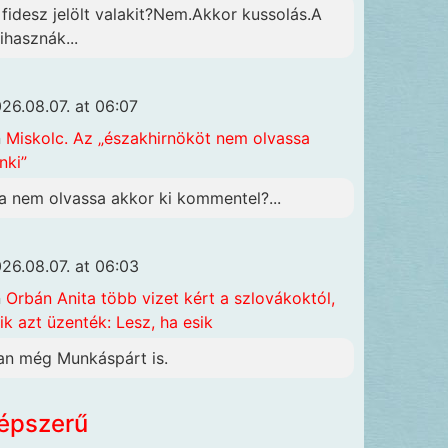
 fidesz jelölt valakit?Nem.Akkor kussolás.A
ihasznák...
26.08.07. at 06:07
n
Miskolc. Az „északhirnököt nem olvassa
nki”
a nem olvassa akkor ki kommentel?...
26.08.07. at 06:03
n
Orbán Anita több vizet kért a szlovákoktól,
ik azt üzenték: Lesz, ha esik
an még Munkáspárt is.
épszerű