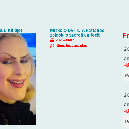
ut. Küldjél
Miskolc-DVTK. A kaftános
F
zsidók is szeretik a focit
2026-08-07
Nincs hozzászólás
20
o
-l
P
20
o
-l
P