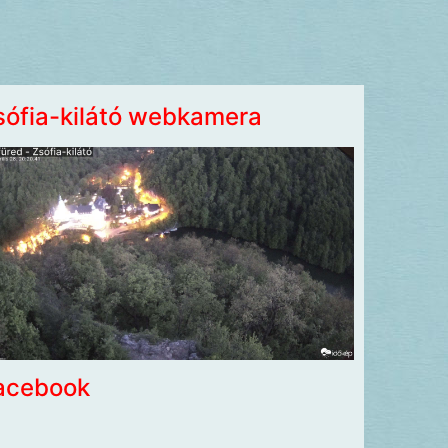
sófia-kilátó webkamera
acebook