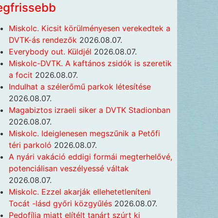
egfrissebb
Miskolc. Kicsit körülményesen verekedtek a
DVTK-ás rendezők
2026.08.07.
Everybody out. Küldjél
2026.08.07.
Miskolc-DVTK. A kaftános zsidók is szeretik
a focit
2026.08.07.
Indulhat a szélerőmű parkok létesítése
2026.08.07.
Magabiztos izraeli siker a DVTK Stadionban
2026.08.07.
Miskolc. Ideiglenesen megszűnik a Petőfi
téri parkoló
2026.08.07.
A nyári vakáció eddigi formái megterhelővé,
potenciálisan veszélyessé váltak
2026.08.07.
Miskolc. Ezzel akarják ellehetetleníteni
Tocát -lásd győri közgyűlés
2026.08.07.
Pedofília miatt elítélt tanárt szúrt ki