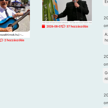
É
20
o
2026-08-07
37 hozzászólás
A
h
2 hozzászólás
20
o
G
ni
20
o