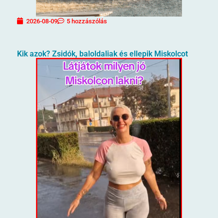
2026-08-09
5 hozzászólás
Kik azok? Zsidók, baloldaliak és ellepik Miskolcot