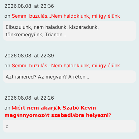
2026.08.08. at 23:36
on
Semmi buzulás…Nem haldoklunk, mi így élünk
Elbuzulunk, nem haladunk, kiszáradunk,
tönkremegyünk, Trianon...
2026.08.08. at 22:39
on
Semmi buzulás…Nem haldoklunk, mi így élünk
Azt ismered? Az megvan? A réten...
2026.08.08. at 22:26
on
M𝗶é𝗿𝘁 𝗻𝗲𝗺 𝗮𝗸𝗮𝗿𝗷á𝗸 𝗦𝘇𝗮𝗯ó 𝗞𝗲𝘃𝗶𝗻
𝗺𝗮𝗴á𝗻𝗻𝘆𝗼𝗺𝗼𝘇ó𝘁 𝘀𝘇𝗮𝗯𝗮𝗱𝗹á𝗯𝗿𝗮 𝗵𝗲𝗹𝘆𝗲𝘇𝗻𝗶?
c