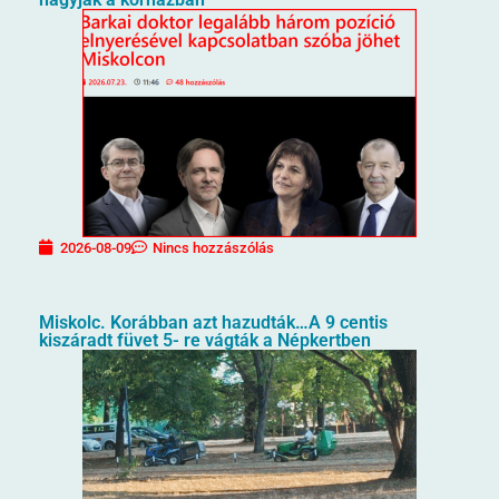
2026-08-09
Nincs hozzászólás
Miskolc. Korábban azt hazudták…A 9 centis
kiszáradt füvet 5- re vágták a Népkertben