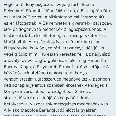
vége, a főidény augusztus végéig tart. Idén a
Selyemréti Strandfürdőbe 145 ezren, a Barlangfürdőbe
csaknem 200 ezren, a Miskolctapolcai Strandra 40
ezren látogattak. A Selyemréten a gyermek-, csúszda-,
ülő- és dögönyöző medencék a legnépszerűbbek. A
legkisebbek fürdés előtt még a strand játszóterét is
kipróbálták. A családok szívesen jönnek ide akár
kisgyerekkel is. A Selyemréti intézményt idén július
végéig több mint 145 ezren keresték fel. Ez nagyjából
a tavalyi év vendégforgalmának felel meg – mondta
Bánrévi Kinga, a Selyemréti Strandfürdő vezetője. – A
hétvégék tekintetében elmondható, hogy a
vendéglétszám ugrásszerűen megnövekszik, azonban
hétköznap is jelentős számban érkeznek vendégek a
környező városokból, országokból. Sajnos a
strandidőszakot az időjárás nagymértékben
befolyásolja, viszont sok melegvizes medencénk van.
A Miskolctapolca Barlangfürdő előtt is gyakran