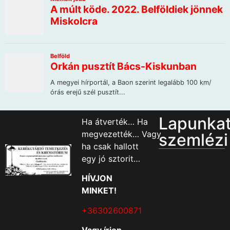
Lapunka
Ha átverték… Ha
megvezették… Vagy
szemlézi
ha csak hallott
egy jó sztorit…
HÍVJON
MINKET!
+36302600871
Vagy írjon