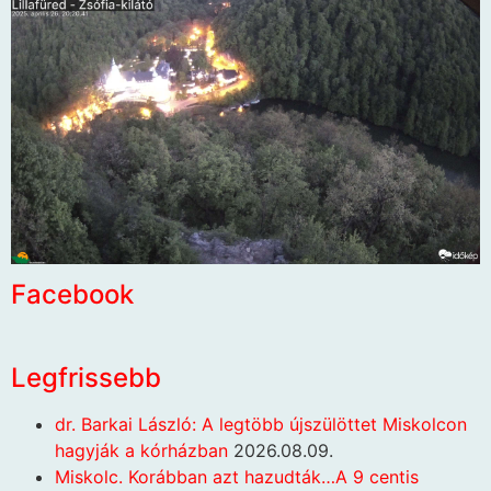
Facebook
Legfrissebb
dr. Barkai László: A legtöbb újszülöttet Miskolcon
hagyják a kórházban
2026.08.09.
Miskolc. Korábban azt hazudták…A 9 centis