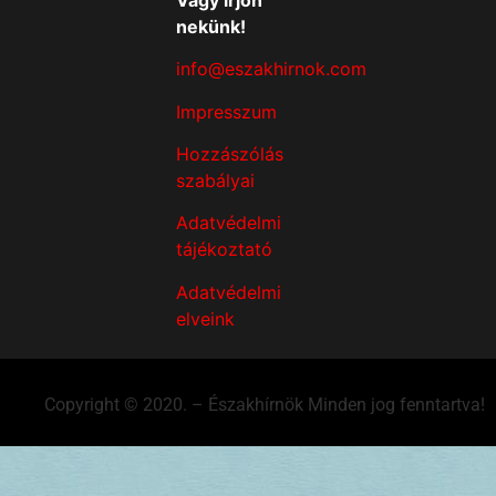
nekünk!
info@eszakhirnok.com
Impresszum
Hozzászólás
szabályai
Adatvédelmi
tájékoztató
Adatvédelmi
elveink
Copyright © 2020. – Északhírnök Minden jog fenntartva!