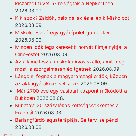
kiszáradt füvet 5- re vágták a Népkertben
2026.08.09.
Kik azok? Zsidók, baloldaliak és ellepik Miskolcot
2026.08.09.
Miskolc. Eladó egy gyárépület gombokért
2026.08.09.
Minden idők legsikeresebb horvát filmje nyitja a
CineFestet
2026.08.09.
Az államé lesz a miskolci Avas szálló, amit még
most is szorgalmasan építgetnek
2026.08.09.
Lángolni fognak a magyarországi erdők, közben
az akkugyáraknak kell a víz
2026.08.09.
Már 2700 éve egy vasipari központ működött a
Bükkben
2026.08.08.
Kubatov: 30 százalékos költségcsökkentés a
Fradinál
2026.08.08.
Barlangfürdő aquaterápiája. Se terv, se pénz!
2026.08.08.