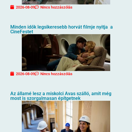
2026-08-09
Nincs hozzászólás
Minden idők legsikeresebb horvát filmje nyitja a
CineFestet
2026-08-09
Nincs hozzászólás
Az államé lesz a miskolci Avas szálló, amit még
most is szorgalmasan építgetnek