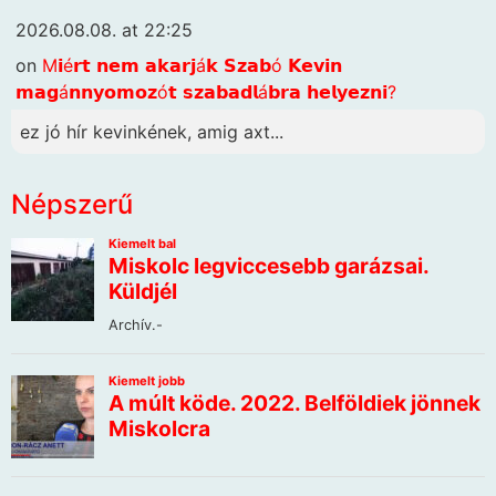
2026.08.08. at 22:25
on
M𝗶é𝗿𝘁 𝗻𝗲𝗺 𝗮𝗸𝗮𝗿𝗷á𝗸 𝗦𝘇𝗮𝗯ó 𝗞𝗲𝘃𝗶𝗻
𝗺𝗮𝗴á𝗻𝗻𝘆𝗼𝗺𝗼𝘇ó𝘁 𝘀𝘇𝗮𝗯𝗮𝗱𝗹á𝗯𝗿𝗮 𝗵𝗲𝗹𝘆𝗲𝘇𝗻𝗶?
ez jó hír kevinkének, amig axt...
Népszerű