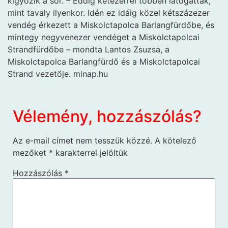
kígyózik a sor. – Eddig kétezerrel többen látogatták,
mint tavaly ilyenkor. Idén ez idáig közel kétszázezer
vendég érkezett a Miskolctapolca Barlangfürdőbe, és
mintegy negyvenezer vendéget a Miskolctapolcai
Strandfürdőbe – mondta Lantos Zsuzsa, a
Miskolctapolca Barlangfürdő és a Miskolctapolcai
Strand vezetője. minap.hu
Vélemény, hozzászólás?
Az e-mail címet nem tesszük közzé.
A kötelező
mezőket
*
karakterrel jelöltük
Hozzászólás
*