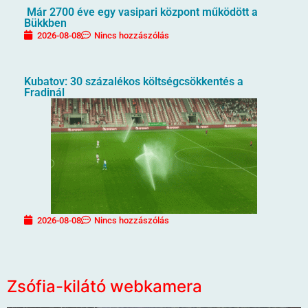
Már 2700 éve egy vasipari központ működött a
Bükkben
2026-08-08
Nincs hozzászólás
Kubatov: 30 százalékos költségcsökkentés a
Fradinál
2026-08-08
Nincs hozzászólás
Zsófia-kilátó webkamera