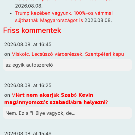
2026.08.08.
Trump kezében vagyunk. 100%-os vámmal
sújthatnák Magyarországot is
2026.08.08.
Friss kommentek
2026.08.08. at 16:45
on
Miskolc. Lecsúszó városrészek. Szentpéteri kapu
az egyik autószerelő
2026.08.08. at 16:25
on
M𝗶é𝗿𝘁 𝗻𝗲𝗺 𝗮𝗸𝗮𝗿𝗷á𝗸 𝗦𝘇𝗮𝗯ó 𝗞𝗲𝘃𝗶𝗻
𝗺𝗮𝗴á𝗻𝗻𝘆𝗼𝗺𝗼𝘇ó𝘁 𝘀𝘇𝗮𝗯𝗮𝗱𝗹á𝗯𝗿𝗮 𝗵𝗲𝗹𝘆𝗲𝘇𝗻𝗶?
Nem. Ez a "Hülye vagyok, de...
2026.08.08. at 15:49