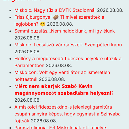
Miskolc. Nagy tűz a DVTK Stadionnál
2026.08.08.
Friss újburgonya! 🥔 Ti mivel szeretitek a
legjobban? 😊
2026.08.08.
Semmi buzulás…Nem haldoklunk, mi így élünk
2026.08.08.
Miskolc. Lecsúszó városrészek. Szentpéteri kapu
2026.08.08.
Hollósy a megüresedő fideszes helyekre utazik a
Parlamentben
2026.08.08.
Miskolcon: Volt egy ventilátor az ismeretlen
holttestnél
2026.08.08.
M𝗶é𝗿𝘁 𝗻𝗲𝗺 𝗮𝗸𝗮𝗿𝗷á𝗸 𝗦𝘇𝗮𝗯ó 𝗞𝗲𝘃𝗶𝗻
𝗺𝗮𝗴á𝗻𝗻𝘆𝗼𝗺𝗼𝘇ó𝘁 𝘀𝘇𝗮𝗯𝗮𝗱𝗹á𝗯𝗿𝗮 𝗵𝗲𝗹𝘆𝗲𝘇𝗻𝗶?
2026.08.08.
A miskolci fideszeskdnp-s jelenlegi garnitúra
csupán annyira képes, hogy egymást a Szinvába
fojtsák
2026.08.08.
Parasztolimpia. Fél Miskolcnak ott a helye…