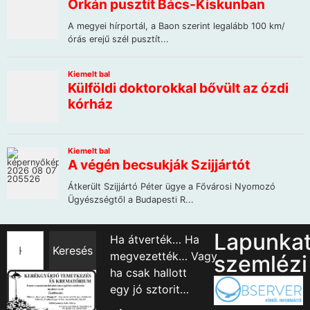
Lapunka
Ha átverték… Ha
Keresés
megvezették… Vagy
szemlézi
ha csak hallott
egy jó sztorit…