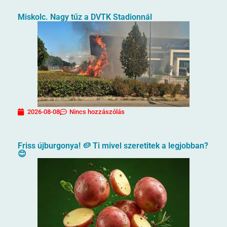
Miskolc. Nagy tűz a DVTK Stadionnál
2026-08-08
Nincs hozzászólás
Friss újburgonya! 🥔 Ti mivel szeretitek a legjobban?
😊