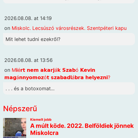
2026.08.08. at 14:19
on
Miskolc. Lecsúszó városrészek. Szentpéteri kapu
Mit lehet tudni ezekről?
2026.08.08. at 13:56
on
M𝗶é𝗿𝘁 𝗻𝗲𝗺 𝗮𝗸𝗮𝗿𝗷á𝗸 𝗦𝘇𝗮𝗯ó 𝗞𝗲𝘃𝗶𝗻
𝗺𝗮𝗴á𝗻𝗻𝘆𝗼𝗺𝗼𝘇ó𝘁 𝘀𝘇𝗮𝗯𝗮𝗱𝗹á𝗯𝗿𝗮 𝗵𝗲𝗹𝘆𝗲𝘇𝗻𝗶?
. . . és a botoxomat...
Népszerű