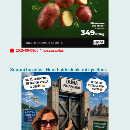
2026-08-08
1 hozzászólás
Semmi buzulás…Nem haldoklunk, mi így élünk