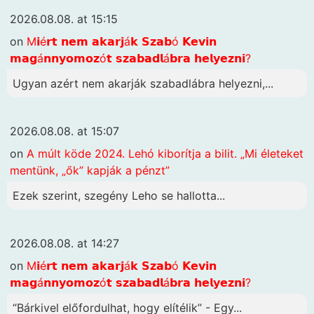
2026.08.08. at 15:15
on
M𝗶é𝗿𝘁 𝗻𝗲𝗺 𝗮𝗸𝗮𝗿𝗷á𝗸 𝗦𝘇𝗮𝗯ó 𝗞𝗲𝘃𝗶𝗻
𝗺𝗮𝗴á𝗻𝗻𝘆𝗼𝗺𝗼𝘇ó𝘁 𝘀𝘇𝗮𝗯𝗮𝗱𝗹á𝗯𝗿𝗮 𝗵𝗲𝗹𝘆𝗲𝘇𝗻𝗶?
Ugyan azért nem akarják szabadlábra helyezni,...
2026.08.08. at 15:07
on
A múlt köde 2024. Lehó kiborítja a bilit. „Mi életeket
mentünk, „ők” kapják a pénzt”
Ezek szerint, szegény Leho se hallotta...
2026.08.08. at 14:27
on
M𝗶é𝗿𝘁 𝗻𝗲𝗺 𝗮𝗸𝗮𝗿𝗷á𝗸 𝗦𝘇𝗮𝗯ó 𝗞𝗲𝘃𝗶𝗻
𝗺𝗮𝗴á𝗻𝗻𝘆𝗼𝗺𝗼𝘇ó𝘁 𝘀𝘇𝗮𝗯𝗮𝗱𝗹á𝗯𝗿𝗮 𝗵𝗲𝗹𝘆𝗲𝘇𝗻𝗶?
“Bárkivel előfordulhat, hogy elítélik” - Egy...