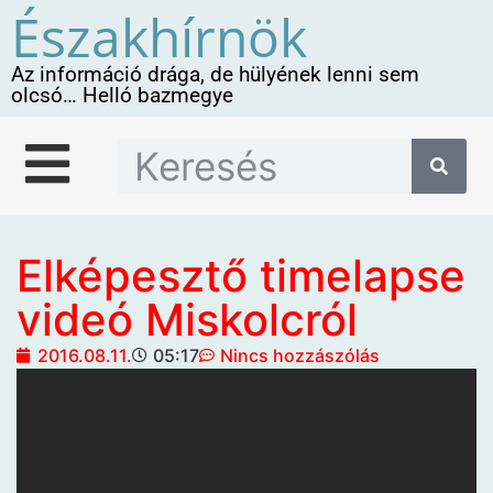
Északhírnök
Az információ drága, de hülyének lenni sem
olcsó… Helló bazmegye
Elképesztő timelapse
videó Miskolcról
2016.08.11.
05:17
Nincs hozzászólás