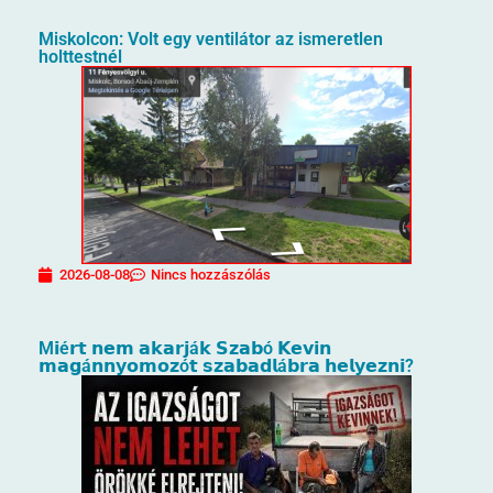
Miskolcon: Volt egy ventilátor az ismeretlen
holttestnél
2026-08-08
Nincs hozzászólás
M𝗶é𝗿𝘁 𝗻𝗲𝗺 𝗮𝗸𝗮𝗿𝗷á𝗸 𝗦𝘇𝗮𝗯ó 𝗞𝗲𝘃𝗶𝗻
𝗺𝗮𝗴á𝗻𝗻𝘆𝗼𝗺𝗼𝘇ó𝘁 𝘀𝘇𝗮𝗯𝗮𝗱𝗹á𝗯𝗿𝗮 𝗵𝗲𝗹𝘆𝗲𝘇𝗻𝗶?