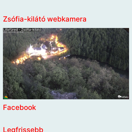
Zsófia-kilátó webkamera
Facebook
Legfrissebb