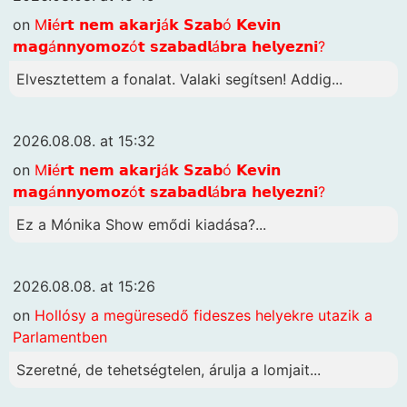
on
M𝗶é𝗿𝘁 𝗻𝗲𝗺 𝗮𝗸𝗮𝗿𝗷á𝗸 𝗦𝘇𝗮𝗯ó 𝗞𝗲𝘃𝗶𝗻
𝗺𝗮𝗴á𝗻𝗻𝘆𝗼𝗺𝗼𝘇ó𝘁 𝘀𝘇𝗮𝗯𝗮𝗱𝗹á𝗯𝗿𝗮 𝗵𝗲𝗹𝘆𝗲𝘇𝗻𝗶?
Elvesztettem a fonalat. Valaki segítsen! Addig...
2026.08.08. at 15:32
on
M𝗶é𝗿𝘁 𝗻𝗲𝗺 𝗮𝗸𝗮𝗿𝗷á𝗸 𝗦𝘇𝗮𝗯ó 𝗞𝗲𝘃𝗶𝗻
𝗺𝗮𝗴á𝗻𝗻𝘆𝗼𝗺𝗼𝘇ó𝘁 𝘀𝘇𝗮𝗯𝗮𝗱𝗹á𝗯𝗿𝗮 𝗵𝗲𝗹𝘆𝗲𝘇𝗻𝗶?
Ez a Mónika Show emődi kiadása?...
2026.08.08. at 15:26
on
Hollósy a megüresedő fideszes helyekre utazik a
Parlamentben
Szeretné, de tehetségtelen, árulja a lomjait...