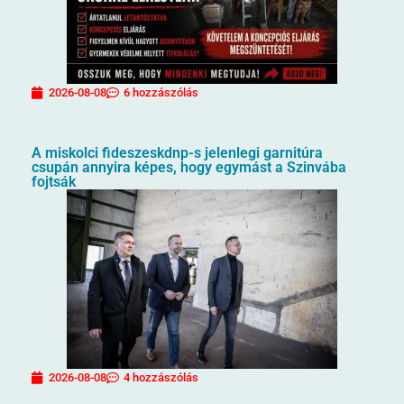
2026-08-08
6 hozzászólás
A miskolci fideszeskdnp-s jelenlegi garnitúra
csupán annyira képes, hogy egymást a Szinvába
fojtsák
2026-08-08
4 hozzászólás