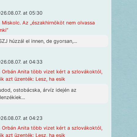
26.08.07. at 05:30
n
Miskolc. Az „északhirnököt nem olvassa
nki”
SZJ húzzál el innen, de gyorsan,...
26.08.07. at 04:33
n
Orbán Anita több vizet kért a szlovákoktól,
ik azt üzenték: Lesz, ha esik
udod, ostobácska, árvíz idején az
lenzékiek...
26.08.07. at 04:23
n
Orbán Anita több vizet kért a szlovákoktól,
ik azt üzenték: Lesz, ha esik