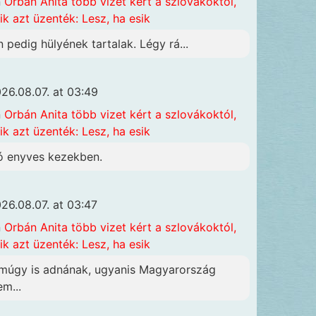
n
Orbán Anita több vizet kért a szlovákoktól,
ik azt üzenték: Lesz, ha esik
n pedig hülyének tartalak. Légy rá...
26.08.07. at 03:49
n
Orbán Anita több vizet kért a szlovákoktól,
ik azt üzenték: Lesz, ha esik
ó enyves kezekben.
26.08.07. at 03:47
n
Orbán Anita több vizet kért a szlovákoktól,
ik azt üzenték: Lesz, ha esik
múgy is adnának, ugyanis Magyarország
em...