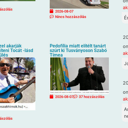
o
ak
ászólás
2026-08-07
Nincs hozzászólás
É
20
zel akarják
Pedofília miatt elítélt tanárt
o
íteni Tocát -lásd
szúrt ki Tusványoson Szabó
ak
űlés
Tímea
J
20
o
2026-08-07
37 hozzászólás
ak
A
n
ászólás