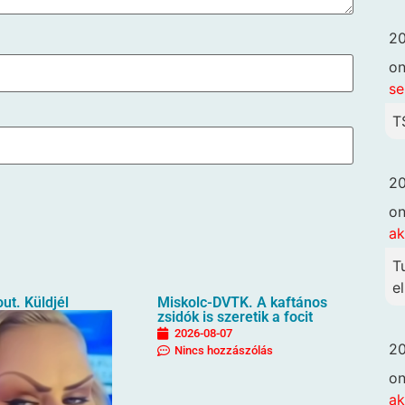
20
o
se
T
20
o
ak
T
el
ut. Küldjél
Miskolc-DVTK. A kaftános
zsidók is szeretik a focit
2026-08-07
20
Nincs hozzászólás
o
ak