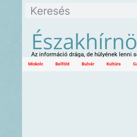
Északhírn
Az információ drága, de hülyének lenni
Miskolc
Belföld
Bulvár
Kultúra
G