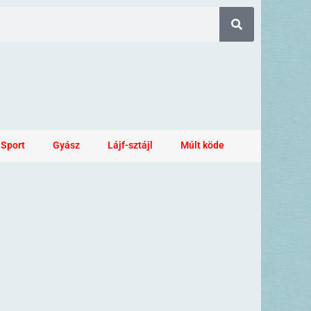
Sport
Gyász
Lájf-sztájl
Múlt köde