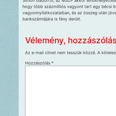
Simon Gáborról, az MSZP akkor elnökhelyettesér
hogy több százmilliós vagyont tart egy bécsi b
vagyonnyilatkozataiban, és az összeg után jöve
bankszámlájára is fény derült.
Vélemény, hozzászólá
Az e-mail címet nem tesszük közzé.
A kötele
Hozzászólás
*