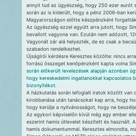
annyit tud az ügyészség, hogy 250 ezer eurót s
során az is kiderült, hogy a pénz 2006-ban ker
Magyarországon előtte készpénzként forgatták
Az ügyészség ezzel együtt arra jutott, hogy Sim
bevallott vagyona van. Ezután nem adózott, 120 
Vagyonát zár alá helyezték, de ez csak a becs
szabadon rendelkezhet.
Újságírói kérdésre Keresztes közölte: nincs arr
forrású összeget kenőpénzként kapta volna S
során előkerült levelezések alapján azonban úgy
hogy kereskedelmi ingatlanokkal kapcsolatos b
bizonyítékot.
A házkutatás során lefoglalt iratok között van 
kirobbanása után tanácsokat kap arra, hogy hog
hogy kerülje a nyilvánosságot, hogy ne beszélj
Az egykori képviselőn kívül még egy ember ell
eszerint hamis útlevelet készített és használt.
hamis dokumentummal. Keresztes elmondta, más 