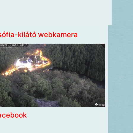
sófia-kilátó webkamera
acebook