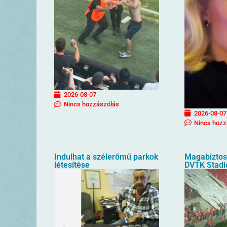
2026-08-07
Nincs hozzászólás
2026-08-07
Nincs hozz
Indulhat a szélerőmű parkok
Magabiztos 
létesítése
DVTK Stad