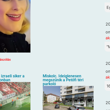
E
20
o
ak
"
ászólás
20
o
izraeli siker a
Miskolc. Ideiglenesen
ak
ionban
megszűnik a Petőfi téri
parkoló
1
20