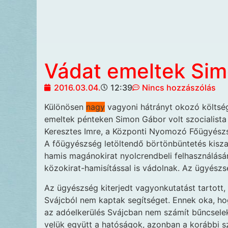
Vádat emeltek Sim
2016.03.04.
12:39
Nincs hozzászólás
Különösen
nagy
vagyoni
hátrányt okozó költsé
emeltek pénteken Simon Gábor volt szocialista o
Keresztes Imre, a Központi Nyomozó Főügyészsé
A főügyészség letöltendő börtönbüntetés kiszab
hamis magánokirat nyolcrendbeli felhasználásán
közokirat-hamisítással is vádolnak. Az ügyészsé
Az ügyészség kiterjedt vagyonkutatást tartott
Svájcból nem kaptak segítséget. Ennek oka, hog
az adóelkerülés Svájcban nem számít bűncsel
velük együtt a hatóságok, azonban a korábbi sz