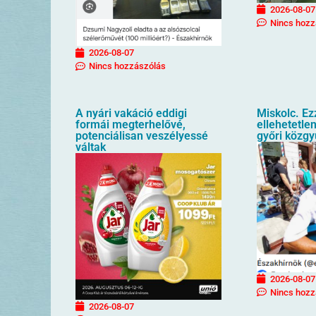
2026-08-07
Nincs hozz
2026-08-07
Nincs hozzászólás
A nyári vakáció eddigi
Miskolc. Ez
formái megterhelővé,
ellehetetlen
potenciálisan veszélyessé
győri közgy
váltak
2026-08-07
Nincs hozz
2026-08-07