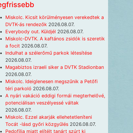
egfrissebb
Miskolc. Kicsit körülményesen verekedtek a
DVTK-ás rendezők
2026.08.07.
Everybody out. Küldjél
2026.08.07.
Miskolc-DVTK. A kaftános zsidók is szeretik
a focit
2026.08.07.
Indulhat a szélerőmű parkok létesítése
2026.08.07.
Magabiztos izraeli siker a DVTK Stadionban
2026.08.07.
Miskolc. Ideiglenesen megszűnik a Petőfi
téri parkoló
2026.08.07.
A nyári vakáció eddigi formái megterhelővé,
potenciálisan veszélyessé váltak
2026.08.07.
Miskolc. Ezzel akarják ellehetetleníteni
Tocát -lásd győri közgyűlés
2026.08.07.
Pedofília miatt elítélt tanárt szúrt ki