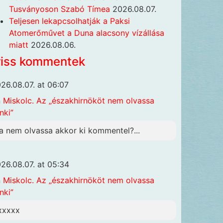
Tusványoson Szabó Tímea
2026.08.07.
Teljesen lekapcsolhatják a Paksi
Atomerőművet a Duna alacsony vízállása
miatt
2026.08.06.
riss kommentek
26.08.07. at 06:07
n
Miskolc. Az „északhirnököt nem olvassa
nki”
a nem olvassa akkor ki kommentel?...
26.08.07. at 05:34
n
Miskolc. Az „északhirnököt nem olvassa
nki”
xxxxx