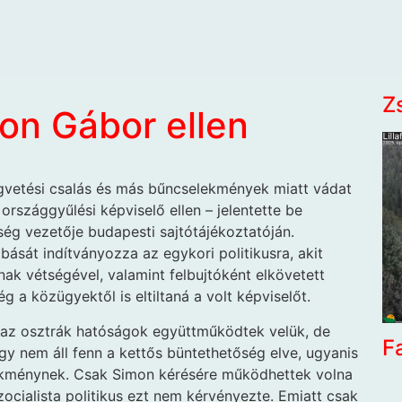
Z
on Gábor ellen
gvetési csalás és más bűncselekmények miatt vádat
rszággyűlési képviselő ellen – jelentette be
g vezetője budapesti sajtótájékoztatóján.
ását indítványozza az egykori politikusra, akit
ak vétségével, valamint felbujtóként elkövetett
g a közügyektől is eltiltaná a volt képviselőt.
, az osztrák hatóságok együttműködtek velük, de
F
y nem áll fenn a kettős büntethetőség elve, ugyanis
ekménynek. Csak Simon kérésére működhettek volna
ocialista politikus ezt nem kérvényezte. Emiatt csak