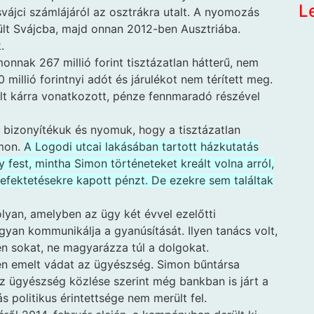
L
vájci számlájáról az osztrákra utalt. A nyomozás
ült Svájcba, majd onnan 2012-ben Ausztriába.
.
onnak 267 millió forint tisztázatlan hátterű, nem
millió forintnyi adót és járulékot nem térített meg.
ült kárra vonatkozott, pénze fennmaradó részével
a bizonyítékuk és nyomuk, hogy a tisztázatlan
imon.
A Logodi utcai lakásában tartott házkutatás
 fest, mintha Simon történeteket kreált volna arról,
efektetésekre kapott pénzt. De ezekre sem találtak
olyan, amelyben az ügy két évvel ezelőtti
yan kommunikálja a gyanúsítását. Ilyen tanács volt,
en sokat, ne magyarázza túl a dolgokat.
en emelt vádat az ügyészség. Simon bűntársa
 Az ügyészség közlése szerint még bankban is járt a
politikus érintettsége nem merült fel.