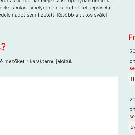
ől 2014. február elején, a kampányban derült ki,
ankszámlán, amelyet nem tüntetett fel képviselői
delemadót sem fizetett. Később a titkos svájci
F
s?
20
o
ző mezőket
*
karakterrel jelöltük
se
H
20
o
se
x