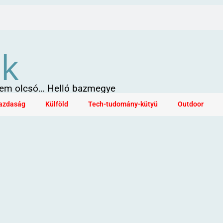
ök
 sem olcsó… Helló bazmegye
azdaság
Külföld
Tech-tudomány-kütyü
Outdoor