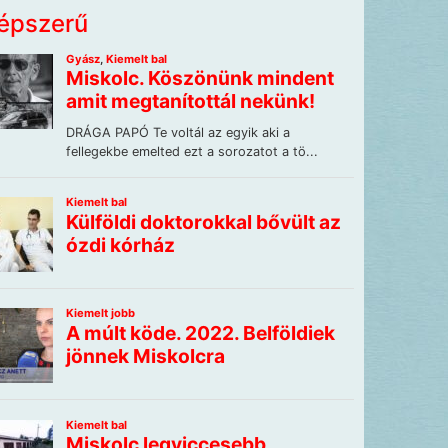
épszerű