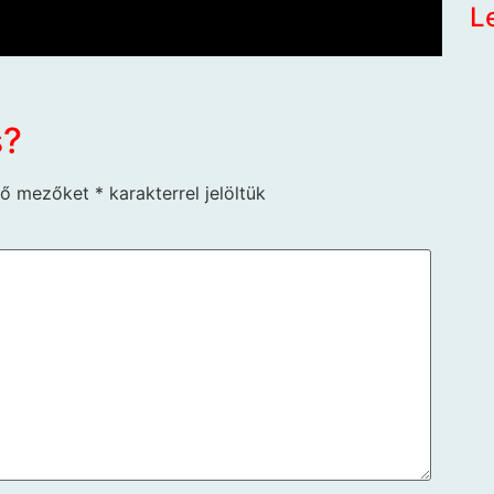
L
s?
ző mezőket
*
karakterrel jelöltük