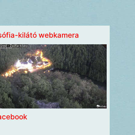
sófia-kilátó webkamera
acebook