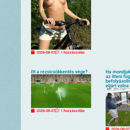
2026-08-07
1 hozzászólás
Itt a rezsicsökkentés vége?
Ha mondjuk 
az itteni f
befolyásol
eljárt volna
2026-08-07
1 hozzászólás
2026-08-07