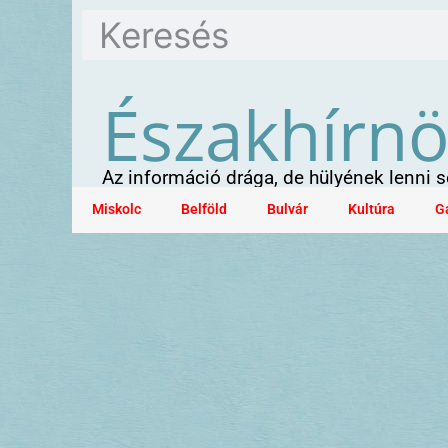
Északhírn
Az információ drága, de hülyének lenni
Miskolc
Belföld
Bulvár
Kultúra
G