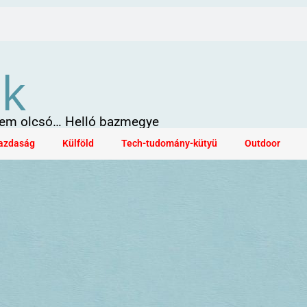
ök
 sem olcsó… Helló bazmegye
azdaság
Külföld
Tech-tudomány-kütyü
Outdoor