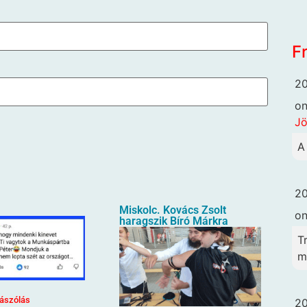
F
20
o
Jö
A
20
Miskolc. Kovács Zsolt
o
haragszik Bíró Márkra
T
me
ászólás
20