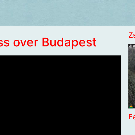
Z
ss over Budapest
F