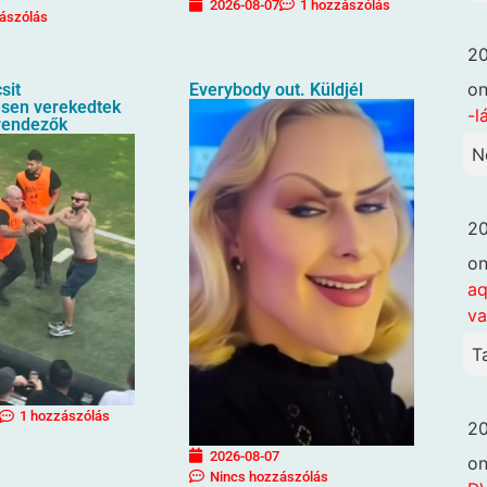
2026-08-07
1 hozzászólás
ászólás
20
o
sit
Everybody out. Küldjél
sen verekedtek
-l
rendezők
N
20
o
aq
va
T
1 hozzászólás
20
2026-08-07
o
Nincs hozzászólás