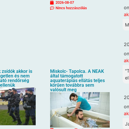
2026-08-07
o
Nincs hozzászólás
ak
M
20
o
ak
"
zsídók akkor is
Miskolc- Tapolca. A NEAK
üggetlen és nem
által támogatott
el
ható rendőrség
aquaterápiás ellátás teljes
 ellenük
körűen továbbra sem
valósult meg
20
o
ak
J