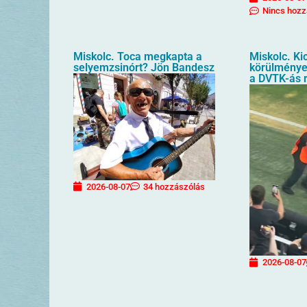
Nincs hozz
Miskolc. Toca megkapta a
Miskolc. Kic
selyemzsinórt? Jön Bandesz
körülménye
a DVTK-ás 
2026-08-07
34 hozzászólás
2026-08-07