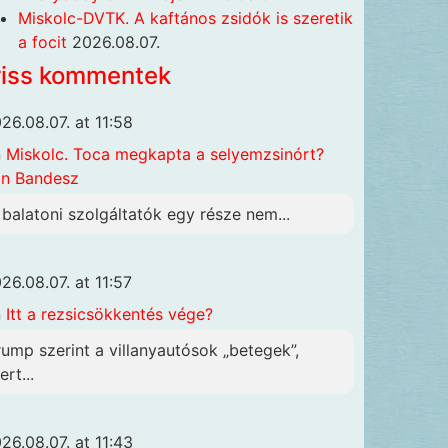
Miskolc-DVTK. A kaftános zsidók is szeretik
a focit
2026.08.07.
riss kommentek
26.08.07. at 11:58
n
Miskolc. Toca megkapta a selyemzsinórt?
n Bandesz
 balatoni szolgáltatók egy része nem...
26.08.07. at 11:57
n
Itt a rezsicsökkentés vége?
rump szerint a villanyautósok „betegek”,
rt...
26.08.07. at 11:43