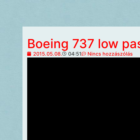
Boeing 737 low pa
2015.05.08.
04:51
Nincs hozzászólás