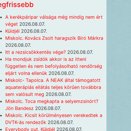
egfrissebb
A kerékpáripar válsága még mindig nem ért
véget
2026.08.07.
Küldjél
2026.08.07.
Miskolc. Kovács Zsolt haragszik Bíró Márkra
2026.08.07.
Itt a rezsicsökkentés vége?
2026.08.07.
Ha mondjuk zsídók akkor is az itteni
független és nem befolyásolható rendőrség
eljárt volna ellenük
2026.08.07.
Miskolc- Tapolca. A NEAK által támogatott
aquaterápiás ellátás teljes körűen továbbra
sem valósult meg
2026.08.07.
Miskolc. Toca megkapta a selyemzsinórt?
Jön Bandesz
2026.08.07.
Miskolc. Kicsit körülményesen verekedtek a
DVTK-ás rendezők
2026.08.07.
Everybody out. Küldjél
2026.08.07.