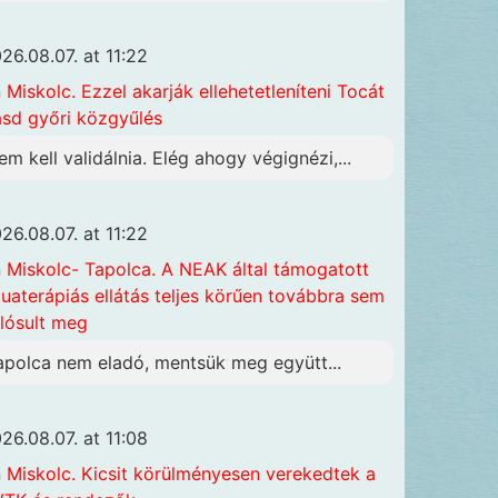
26.08.07. at 11:22
n
Miskolc. Ezzel akarják ellehetetleníteni Tocát
ásd győri közgyűlés
em kell validálnia. Elég ahogy végignézi,...
26.08.07. at 11:22
n
Miskolc- Tapolca. A NEAK által támogatott
uaterápiás ellátás teljes körűen továbbra sem
lósult meg
apolca nem eladó, mentsük meg együtt...
26.08.07. at 11:08
n
Miskolc. Kicsit körülményesen verekedtek a