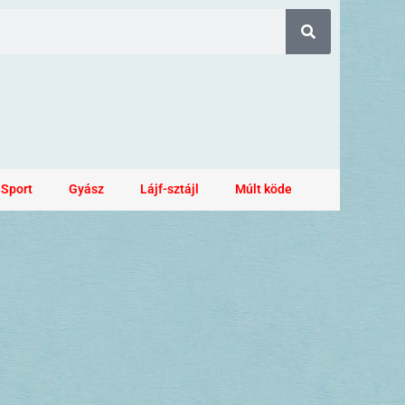
Sport
Gyász
Lájf-sztájl
Múlt köde