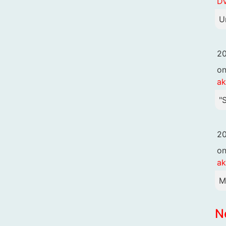
DV
U
20
o
ak
"
20
o
ak
M
N