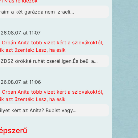
TK-ás rendezők
raim a két garázda nem izraeli...
26.08.07. at 11:07
n
Orbán Anita több vizet kért a szlovákoktól,
ik azt üzenték: Lesz, ha esik
SZDSZ örökké ruhát cserél.Igen.És beül a...
26.08.07. at 11:06
n
Orbán Anita több vizet kért a szlovákoktól,
ik azt üzenték: Lesz, ha esik
ilyet kért az Anita? Bubist vagy...
épszerű