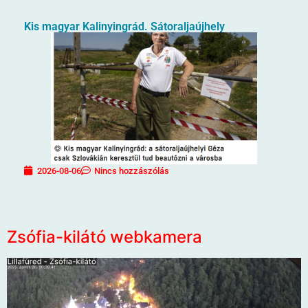
Kis magyar Kalinyingrád. Sátoraljaújhely
2026-08-06
Nincs hozzászólás
Zsófia-kilátó webkamera