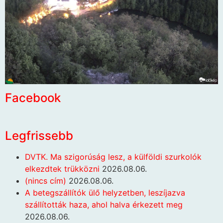
Facebook
Legfrissebb
DVTK. Ma szigorúság lesz, a külföldi szurkolók
elkezdtek trükközni
2026.08.06.
(nincs cím)
2026.08.06.
A betegszállítók ülő helyzetben, leszíjazva
szállították haza, ahol halva érkezett meg
2026.08.06.