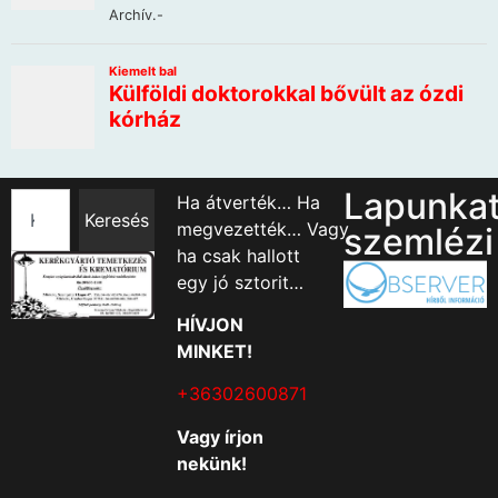
Lapunka
Ha átverték… Ha
Keresés
megvezették… Vagy
szemlézi
ha csak hallott
egy jó sztorit…
HÍVJON
MINKET!
+36302600871
Vagy írjon
nekünk!