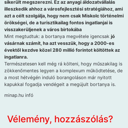
sikerült megszerezni. Ez az anyagi áldozatvállalás
illeszkedik ahhoz a városfejlesztési stratégiához, ami
azt a célt szolgálja, hogy nem csak Miskolc történelmi
örökségei, de a turisztikailag fontos ingatlanjai is
visszakerüljenek a város birtokába
Mint megtudtuk: a bortanya megvétele igencsak
jó
vásárnak számít, ha azt vesszük, hogy a 2000-es
évektől kezdve közel 280 millió forintot költöttek az
ingatlanra.
Természetesen kell még rá költeni, hogy műszakilag is
zökkenőmentes legyen a komplexum működtetése, de
a most hétvégén induló borangoláson már nyitott
kapukkal fogadja vendégeit a megújult bortanya is.
minap.hu infó
Vélemény, hozzászólás?