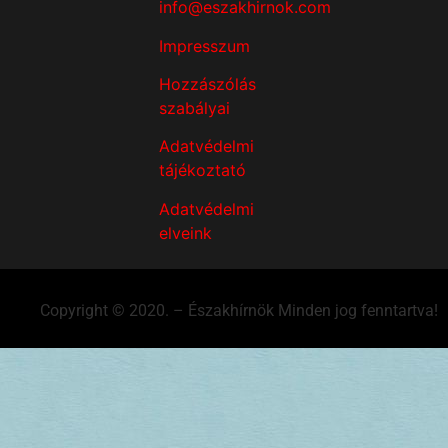
info@eszakhirnok.com
Impresszum
Hozzászólás
szabályai
Adatvédelmi
tájékoztató
Adatvédelmi
elveink
Copyright © 2020. – Északhírnök Minden jog fenntartva!