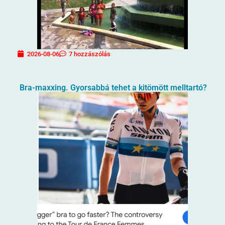
2026-08-06
7 hozzászólás
Bra-maxxing. Gyorsabbá tehet a kitömött melltartó?