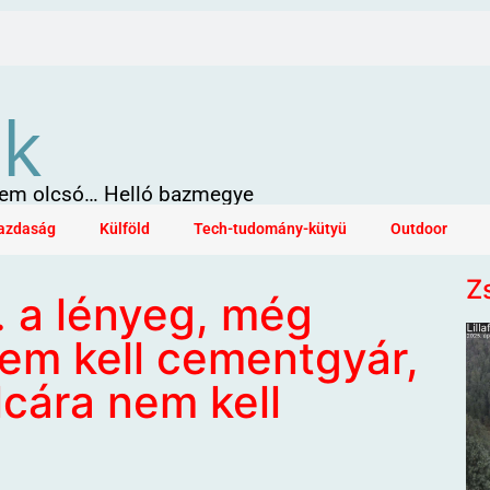
ök
 sem olcsó… Helló bazmegye
azdaság
Külföld
Tech-tudomány-kütyü
Outdoor
Z
 a lényeg, még
em kell cementgyár,
cára nem kell