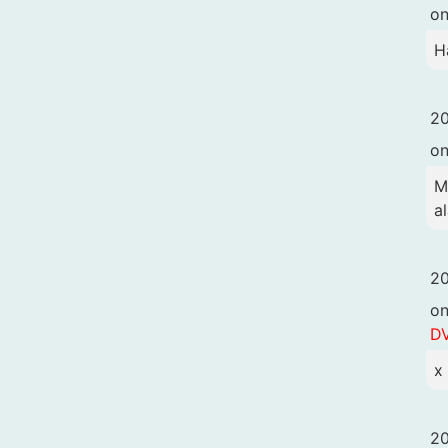
o
H
20
o
M
a
20
o
DV
x
20