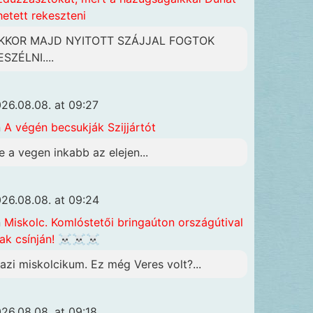
hetett rekeszteni
KKOR MAJD NYITOTT SZÁJJAL FOGTOK
ESZÉLNI....
26.08.08. at 09:27
n
A végén becsukják Szijjártót
e a vegen inkabb az elejen...
26.08.08. at 09:24
n
Miskolc. Komlóstetői bringaúton országútival
ak csínján! ☠️☠️☠️
gazi miskolcikum. Ez még Veres volt?...
26.08.08. at 09:18