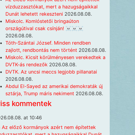
vízduzzasztókat, mert a hazugságaikkal
Dunát lehetett rekeszteni
2026.08.08.
Miskolc. Komlóstetői bringaúton
országútival csak csínján! ☠️☠️☠️
2026.08.08.
Tóth-Szántai József. Minden rendben
zajlott, rendbontás nem történt
2026.08.08.
Miskolc. Kicsit körülményesen verekedtek a
DVTK-ás rendezők
2026.08.08.
DVTK. Az uncsi meccs legjobb pillanatai
2026.08.08.
Abdul El-Sayed az amerikai demokraták új
sztárja, Trump máris nekiment
2026.08.08.
riss kommentek
26.08.08. at 10:46
n
Az előző kormányok azért nem építettek
zduzzasztókat, mert a hazugságaikkal Dunát