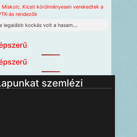
n
Miskolc. Kicsit körülményesen verekedtek a
TK-ás rendezők
e legalább kockás volt a hasam....
épszerű
épszerű
Lapunkat szemlézi