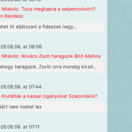
n
Miskolc. Toca megkapta a selyemzsinórt?
n Bandesz
ehet itt eljátszani a fideszes nagy...
26.08.08. at 08:56
n
Miskolc. Kovács Zsolt haragszik Bíró Márkra
ehogy haragszik, Zsxlti orra mondig kicsit...
26.08.08. at 07:44
n
Kiutálták a kassai cigányokat Szalonnáról?
iért nem mehet lex
26.08.08. at 07:11