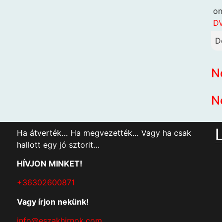
o
DV
D
N
N
Ha átverték… Ha megvezették… Vagy ha csak
hallott egy jó sztorit…
HÍVJON MINKET!
+36302600871
Vagy írjon nekünk!
info@eszakhirnok.com