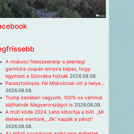
acebook
egfrissebb
A miskolci fideszeskdnp-s jelenlegi
garnitúra csupán annyira képes, hogy
egymást a Szinvába fojtsák
2026.08.08.
Parasztolimpia. Fél Miskolcnak ott a helye…
2026.08.08.
Trump kezében vagyunk. 100%-os vámmal
sújthatnák Magyarországot is
2026.08.08.
A múlt köde 2024. Lehó kiborítja a bilit. „Mi
életeket mentünk, „ők” kapják a pénzt”
2026.08.08.
Az előző kormányok azért nem építettek