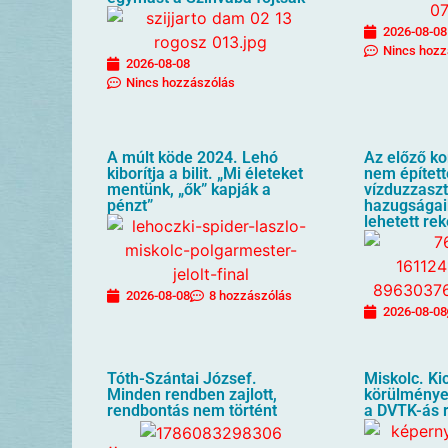
2026-08-08
Nincs hozz
2026-08-08
Nincs hozzászólás
A múlt köde 2024. Lehó
Az előző k
kiborítja a bilit. „Mi életeket
nem építet
mentünk, „ők” kapják a
vízduzzaszt
pénzt”
hazugságai
lehetett re
2026-08-08
8 hozzászólás
2026-08-08
Tóth-Szántai József.
Miskolc. Kic
Minden rendben zajlott,
körülménye
rendbontás nem történt
a DVTK-ás 