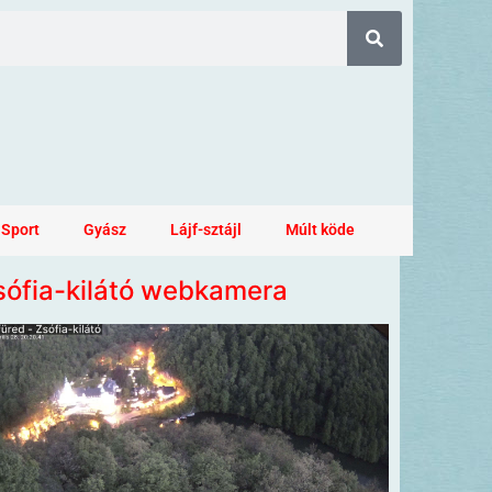
Sport
Gyász
Lájf-sztájl
Múlt köde
sófia-kilátó webkamera