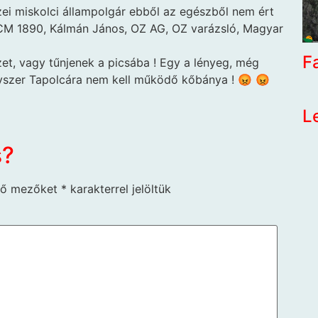
ei miskolci állampolgár ebből az egészből nem ért
CM 1890, Kálmán János, OZ AG, OZ varázsló, Magyar
F
zet, vagy tűnjenek a picsába ! Egy a lényeg, még
yszer Tapolcára nem kell működő kőbánya ! 😡 😡
L
s?
ző mezőket
*
karakterrel jelöltük