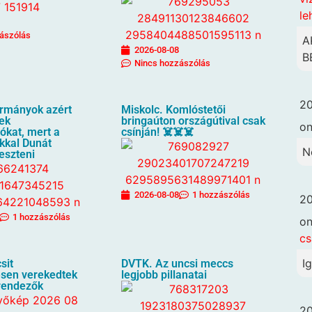
le
ászólás
A
2026-08-08
B
Nincs hozzászólás
20
ormányok azért
Miskolc. Komlóstetői
tek
bringaúton országútival csak
o
ókat, mert a
csínján! ☠️☠️☠️
kkal Dunát
N
keszteni
2026-08-08
1 hozzászólás
20
1 hozzászólás
o
cs
I
sit
DVTK. Az uncsi meccs
sen verekedtek
legjobb pillanatai
rendezők
20