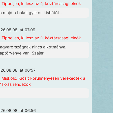
n
Tippeljen, ki lesz az új köztársasági elnök
a majd a bakui gyilkos kisfiától...
26.08.08. at 07:09
n
Tippeljen, ki lesz az új köztársasági elnök
agyarországnak nincs alkotmánya,
laptörvénye van. Szájer...
26.08.08. at 06:57
n
Miskolc. Kicsit körülményesen verekedtek a
TK-ás rendezők
26.08.08. at 06:56