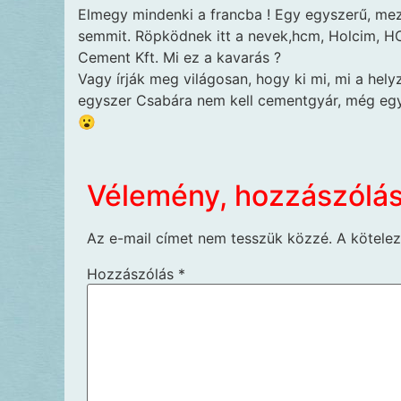
Elmegy mindenki a francba !
Egy egyszerű, mez
semmit. Röpködnek itt a nevek,hcm, Holcim, H
Cement Kft. Mi ez a kavarás ?
Vagy írják meg világosan, hogy ki mi, mi a hely
egyszer Csabára nem kell cementgyár, még eg
😮
Vélemény, hozzászólá
Az e-mail címet nem tesszük közzé.
A kötele
Hozzászólás
*