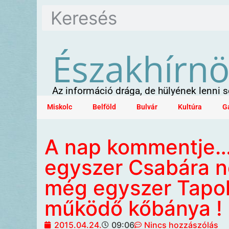
Északhírn
Az információ drága, de hülyének lenni
Miskolc
Belföld
Bulvár
Kultúra
G
A nap kommentje…
egyszer Csabára n
még egyszer Tapol
működő kőbánya !
2015.04.24.
09:06
Nincs hozzászólás