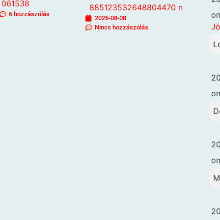
o
6 hozzászólás
2026-08-08
Jö
Nincs hozzászólás
L
20
o
D
20
o
M
20