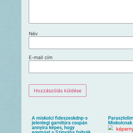
Név
E-mail cím
A miskolci fideszeskdnp-s
Parasztolim
jelenlegi garnitúra csupán
Miskolcnak 
annyira képes, hogy
egymást a Szinvába fojtsák