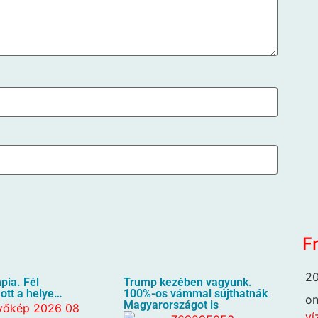
F
20
pia. Fél
Trump kezében vagyunk.
ott a helye…
100%-os vámmal sújthatnák
o
Magyarországot is
ví