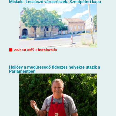
Miskolc. Lecsúszó városrészek. Szentpéteri kapu
2026-08-08
3 hozzászólás
Hollósy a megüresedő fideszes helyekre utazik a
Parlamentben