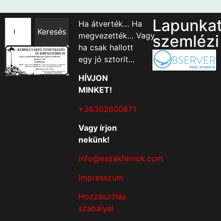
Lapunka
Ha átverték… Ha
Keresés
megvezették… Vagy
szemlézi
ha csak hallott
egy jó sztorit…
HÍVJON
MINKET!
+36302600871
Vagy írjon
nekünk!
info@eszakhirnok.com
Impresszum
Hozzászólás
szabályai