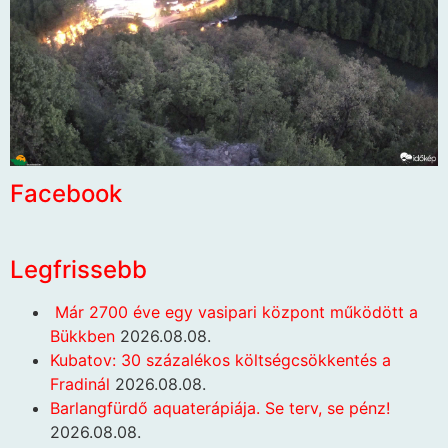
Facebook
Legfrissebb
Már 2700 éve egy vasipari központ működött a
Bükkben
2026.08.08.
Kubatov: 30 százalékos költségcsökkentés a
Fradinál
2026.08.08.
Barlangfürdő aquaterápiája. Se terv, se pénz!
2026.08.08.