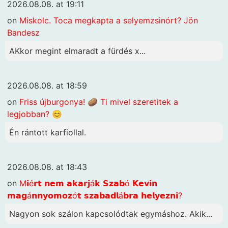
2026.08.08. at 19:11
on
Miskolc. Toca megkapta a selyemzsinórt? Jön
Bandesz
AKkor megint elmaradt a fürdés x...
2026.08.08. at 18:59
on
Friss újburgonya! 🥔 Ti mivel szeretitek a
legjobban? 😊
Én rántott karfiollal.
2026.08.08. at 18:43
on
M𝗶é𝗿𝘁 𝗻𝗲𝗺 𝗮𝗸𝗮𝗿𝗷á𝗸 𝗦𝘇𝗮𝗯ó 𝗞𝗲𝘃𝗶𝗻
𝗺𝗮𝗴á𝗻𝗻𝘆𝗼𝗺𝗼𝘇ó𝘁 𝘀𝘇𝗮𝗯𝗮𝗱𝗹á𝗯𝗿𝗮 𝗵𝗲𝗹𝘆𝗲𝘇𝗻𝗶?
Nagyon sok szálon kapcsolódtak egymáshoz. Akik...