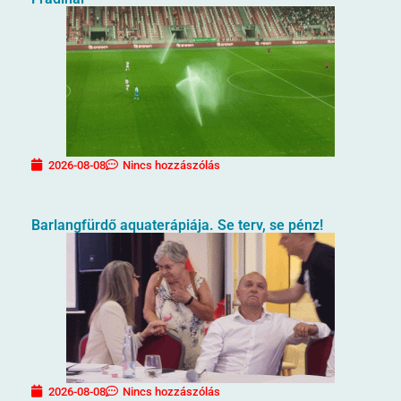
2026-08-08
Nincs hozzászólás
Barlangfürdő aquaterápiája. Se terv, se pénz!
2026-08-08
Nincs hozzászólás