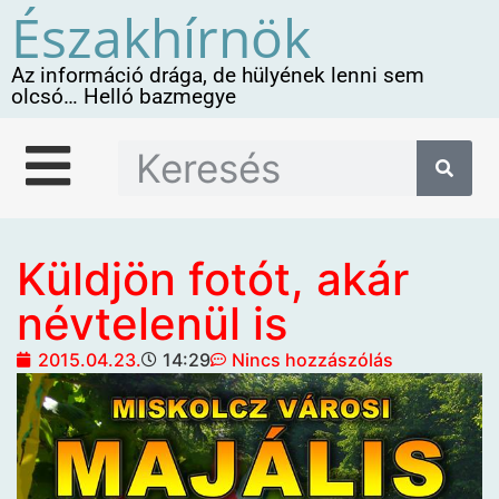
Északhírnök
Az információ drága, de hülyének lenni sem
olcsó… Helló bazmegye
Küldjön fotót, akár
névtelenül is
2015.04.23.
14:29
Nincs hozzászólás