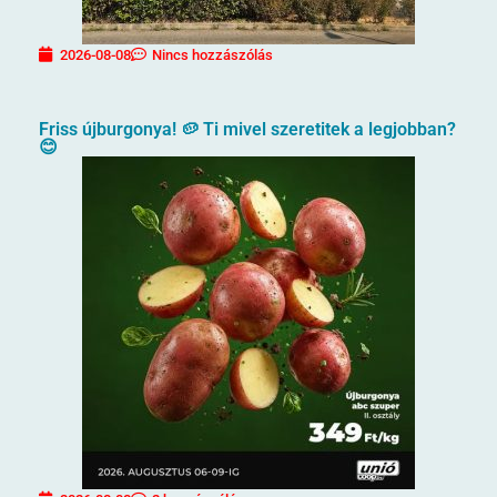
2026-08-08
Nincs hozzászólás
Friss újburgonya! 🥔 Ti mivel szeretitek a legjobban?
😊