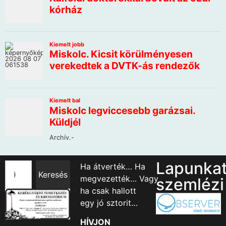
Lapunka
Ha átverték… Ha
Keresés
megvezették… Vagy
szemlézi
ha csak hallott
egy jó sztorit…
HÍVJON