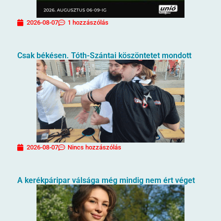
2026-08-07
1 hozzászólás
Csak békésen. Tóth-Szántai köszöntetet mondott
2026-08-07
Nincs hozzászólás
A kerékpáripar válsága még mindig nem ért véget