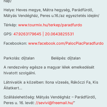
nap/
Helye: Heves megye, Mátra hegység, Parádfürdő,
Mátyás Vendégház, Peres u.16./az egyeztetés idején/
Térkép:
www.tourmix.hu/terkep/paradfurdo
GPS:
47.9263179645 | 20.0643825531
Facebookon:
www.facebook.com/PalocPiacParadfurdo
Parkolás: díjtalan Belépés: díjtalan
A rendezvény egésze a magyar lélek emelkedését
hivatott szolgálni.
Látnivalók a közelben: Ilona vízesés, Rákóczi Fa, Kis
Állatkert…
Szálláslehetőség: Mátyás Vendégház – Parádfürdő,
Peres u. 16. levél:
//sevivi@freemail.hu/
”