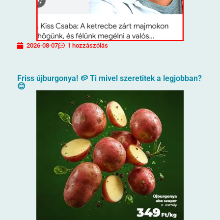
2026-08-07
1 hozzászólás
Friss újburgonya! 🥔 Ti mivel szeretitek a legjobban?
😊