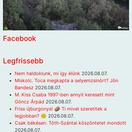
Facebook
Legfrissebb
Nem haldoklunk, mi így élünk
2026.08.07.
Miskolc. Toca megkapta a selyemzsinórt? Jön
Bandesz
2026.08.07.
M. Kiss Csaba 1997-ben annyit keresett mint
Göncz Árpád
2026.08.07.
Friss újburgonya! 🥔 Ti mivel szeretitek a
legjobban? 😊
2026.08.07.
Csak békésen. Tóth-Szántai köszöntetet mondott
2026.08.07.