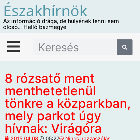
Északhírnök
Az információ drága, de hülyének lenni sem
olcsó… Helló bazmegye
8 rózsatő ment
menthetetlenül
tönkre a közparkban,
mely parkot úgy
hívnak: Virágóra
2015.04.08.
05:27
Nincs hozzászólás