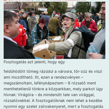
Fosztogatás azt jelenti, hogy egy
feldühödött tömeg rázúdul a városra, tör-zúz és viszi
ami mozdítható. Itt, ezen a rendezvényen –
megszámoltam, lefényképeztem – 8 rózsatő ment
menthetetlenül tönkre a közparkban, mely parkot úgy
hívnak: Virágóra – és mindenütt tele van virággal,
rózsatövekkel. A fosztogatóknak nem lehet a kezébe
nyomni egy szelet zsíroskenyeret, mert a fosztogatás