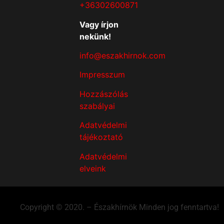
+36302600871
Vagy írjon
nekünk!
info@eszakhirnok.com
Impresszum
Hozzászólás
szabályai
Adatvédelmi
tájékoztató
Adatvédelmi
elveink
Copyright © 2020. – Északhírnök Minden jog fenntartva!