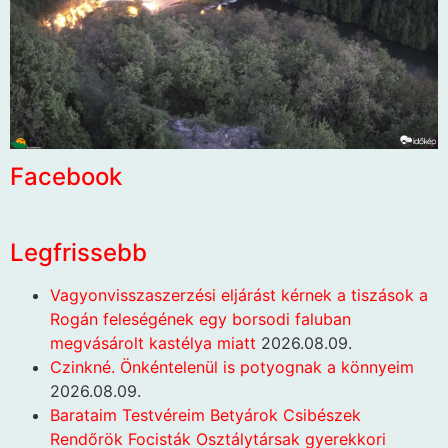
Facebook
Legfrissebb
Vagyonvisszaszerzési eljárást kérnek a tiszások a
Rogán feleségének egy borsodi faluban
megvásárolt kastélya miatt
2026.08.09.
Czinkné. Önkéntelenül is potyognak a könnyeim
2026.08.09.
Barataim Testvéreim Betyárok Csibészek
Rendőrök Focisták Osztálytársak gyerekkori