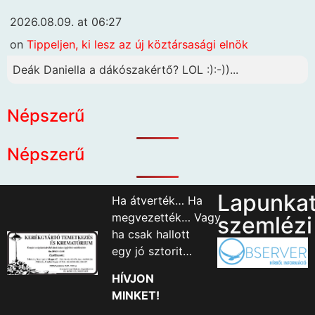
2026.08.09. at 06:27
on
Tippeljen, ki lesz az új köztársasági elnök
Deák Daniella a dákószakértő? LOL :):-))...
Népszerű
Népszerű
Lapunka
Ha átverték… Ha
megvezették… Vagy
szemlézi
ha csak hallott
egy jó sztorit…
HÍVJON
MINKET!