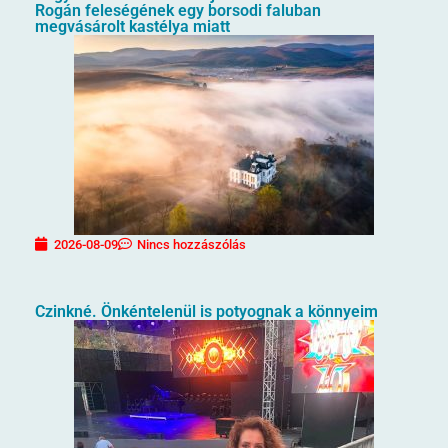
Rogán feleségének egy borsodi faluban
megvásárolt kastélya miatt
2026-08-09
Nincs hozzászólás
Czinkné. Önkéntelenül is potyognak a könnyeim