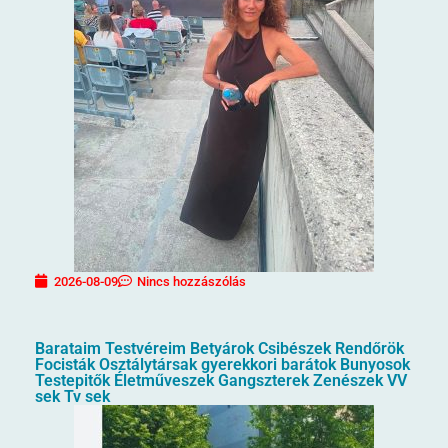
2026-08-09
Nincs hozzászólás
Barataim Testvéreim Betyárok Csibészek Rendőrök
Focisták Osztálytársak gyerekkori barátok Bunyosok
Testepitők Életműveszek Gangszterek Zenészek VV
sek Tv sek