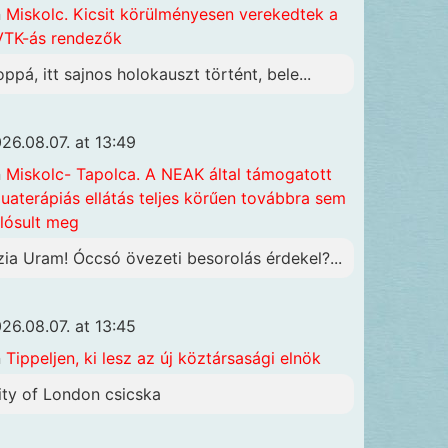
n
Miskolc. Kicsit körülményesen verekedtek a
TK-ás rendezők
oppá, itt sajnos holokauszt történt, bele...
26.08.07. at 13:49
n
Miskolc- Tapolca. A NEAK által támogatott
uaterápiás ellátás teljes körűen továbbra sem
lósult meg
zia Uram! Óccsó övezeti besorolás érdekel?...
26.08.07. at 13:45
n
Tippeljen, ki lesz az új köztársasági elnök
ity of London csicska