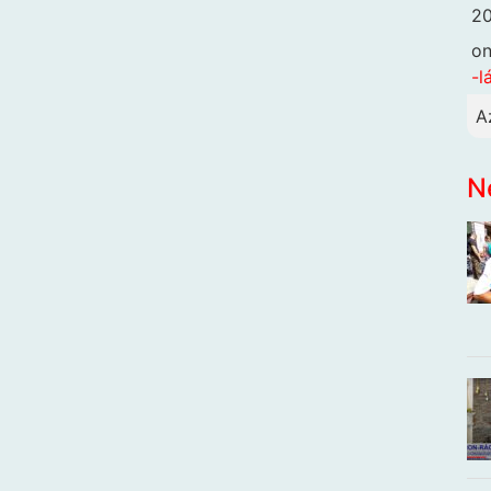
20
o
-l
A
N