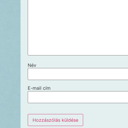
Név
E-mail cím