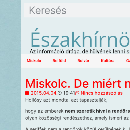
Északhírn
Az információ drága, de hülyének lenni
Miskolc
Belföld
Bulvár
Kultúra
G
Miskolc. De miért 
2015.04.04.
19:41
Nincs hozzászólás
Hollósy azt mondta, azt tapasztalják,
hogy az emberek
nem szeretik hívni a rendőrs
olyan közösségi rendészethez, amely ismeri az
A seriffek nem a rendőrök közül kerülnének ki,