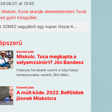
26.08.07. at 13:43
n
Miskolc. Ezzel akarják ellehetetleníteni Tocát
ásd győri közgyűlés
z SZMSZ nagyjából egy kupac lószar.A...
épszerű