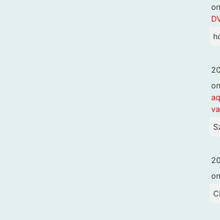
o
DV
h
20
o
aq
va
S
20
o
C