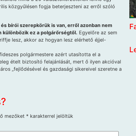
rilis közgyűlésen fogja beterjeszteni az erről szóló
F
 és bírói szerepkörük is van, erről azonban nem
 különbözik ez a polgárőrségtől.
Egyelőre az sem
ffje lesz, akkor az hogyan lesz elérhető éjjel-
L
fideszes polgármestere azért utasította el a
eg ételt biztosító felajánlását, mert ő ilyen akcióval
áros „fejlődésével és gazdasági sikereivel szeretne a
s?
ző mezőket
*
karakterrel jelöltük