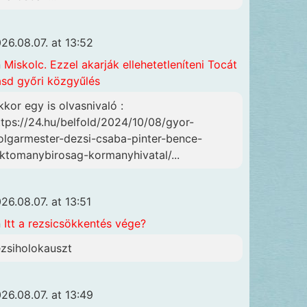
26.08.07. at 13:52
n
Miskolc. Ezzel akarják ellehetetleníteni Tocát
ásd győri közgyűlés
kkor egy is olvasnivaló :
ttps://24.hu/belfold/2024/10/08/gyor-
olgarmester-dezsi-csaba-pinter-bence-
lktomanybirosag-kormanyhivatal/...
26.08.07. at 13:51
n
Itt a rezsicsökkentés vége?
ezsiholokauszt
26.08.07. at 13:49