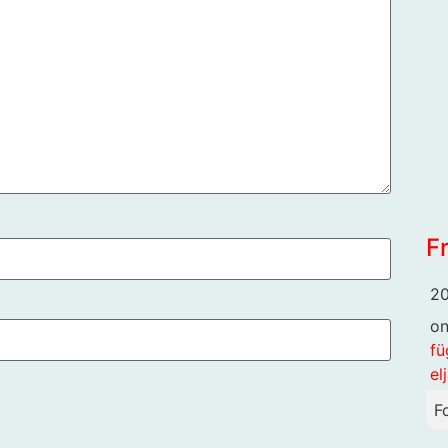
F
20
o
fü
el
F