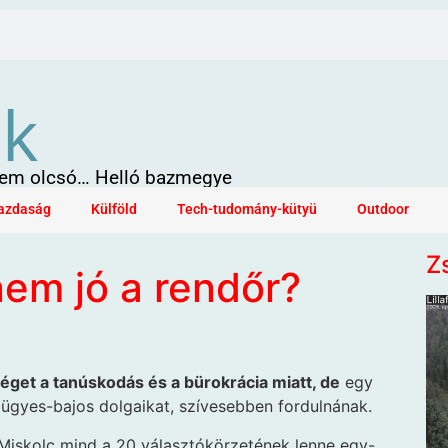
ök
 sem olcsó… Helló bazmegye
azdaság
Külföld
Tech-tudomány-kütyü
Outdoor
Z
nem jó a rendőr?
éget a tanúskodás és a bürokrácia miatt, de
egy
 ügyes-bajos dolgaikat, szívesebben fordulnának.
 Miskolc mind a 20 választókörzetének lenne egy-