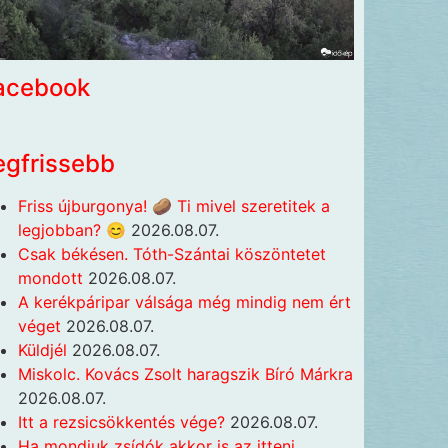
acebook
egfrissebb
Friss újburgonya! 🥔 Ti mivel szeretitek a
legjobban? 😊
2026.08.07.
Csak békésen. Tóth-Szántai köszöntetet
mondott
2026.08.07.
A kerékpáripar válsága még mindig nem ért
véget
2026.08.07.
Küldjél
2026.08.07.
Miskolc. Kovács Zsolt haragszik Bíró Márkra
2026.08.07.
Itt a rezsicsökkentés vége?
2026.08.07.
Ha mondjuk zsídók akkor is az itteni