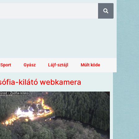
Sport
Gyász
Lájf-sztájl
Múlt köde
sófia-kilátó webkamera