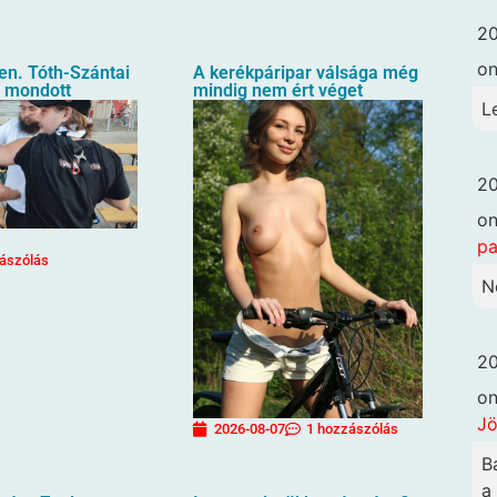
20
o
en. Tóth-Szántai
A kerékpáripar válsága még
t mondott
mindig nem ért véget
L
20
o
pa
ászólás
N
20
o
Jö
2026-08-07
1 hozzászólás
B
a