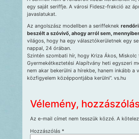
egy saját seriffje. A városi Fidesz-frakció az áp
javaslatukat.
Az angolszász modellben a seriffeknek
rendőri
beszélt a szóvivő, ahogy arról sem, mennyiben
világos, hogy ha egy választókerületnek egy seri
nappal, 24 órában.
Szintén szombati hír, hogy Kriza Ákos, Miskolc 
Gyermekétkeztetési Alapítvány heti egyszeri mel
nem akar bekerülni a hírekbe, hanem inkább a v
közfigyelem középpontjába kerülni”. vs.hu
Vélemény, hozzászólá
Az e-mail címet nem tesszük közzé.
A kötele
Hozzászólás
*