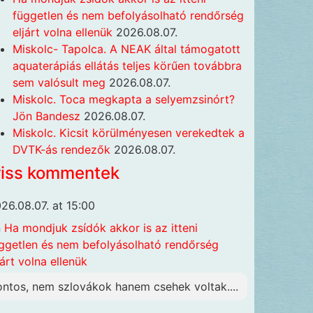
független és nem befolyásolható rendőrség
eljárt volna ellenük
2026.08.07.
Miskolc- Tapolca. A NEAK által támogatott
aquaterápiás ellátás teljes körűen továbbra
sem valósult meg
2026.08.07.
Miskolc. Toca megkapta a selyemzsinórt?
Jön Bandesz
2026.08.07.
Miskolc. Kicsit körülményesen verekedtek a
DVTK-ás rendezők
2026.08.07.
riss kommentek
26.08.07. at 15:00
n
Ha mondjuk zsídók akkor is az itteni
ggetlen és nem befolyásolható rendőrség
járt volna ellenük
ontos, nem szlovákok hanem csehek voltak....