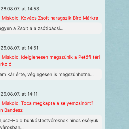
26.08.07. at 14:58
n
Miskolc. Kovács Zsolt haragszik Bíró Márkra
egyen a Zsolt a a zsótibácsi...
26.08.07. at 14:51
n
Miskolc. Ideiglenesen megszűnik a Petőfi téri
rkoló
em kár érte, véglegesen is megszűnhetne...
26.08.07. at 14:11
n
Miskolc. Toca megkapta a selyemzsinórt?
n Bandesz
ajusz-Holo bunkóstestvéreknek nincs esélyük
 vàrosban...