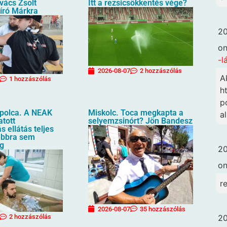
vács Zsolt
Itt a rezsicsökkentés vége?
író Márkra
20
o
-l
2026-08-07
2 hozzászólás
A
1 hozzászólás
h
p
apolca. A NEAK
Miskolc. Toca megkapta a
a
atott
selyemzsinórt? Jön Bandesz
s ellátás teljes
ábbra sem
eg
20
o
r
2026-08-07
35 hozzászólás
20
2 hozzászólás