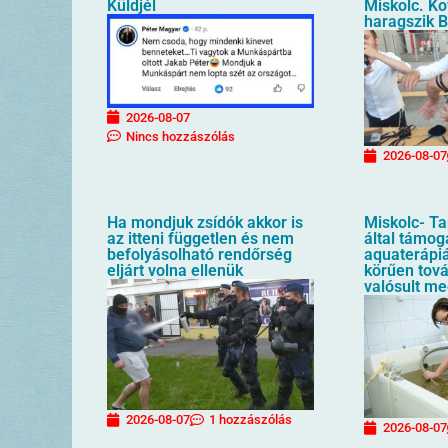
Küldjél
Miskolc. Ko
haragszik B
2026-08-07
Nincs hozzászólás
2026-08-07
Ha mondjuk zsídók akkor is
Miskolc- T
az itteni független és nem
által támog
befolyásolható rendőrség
aquaterápiá
eljárt volna ellenük
körűen tov
valósult m
2026-08-07
1 hozzászólás
2026-08-07