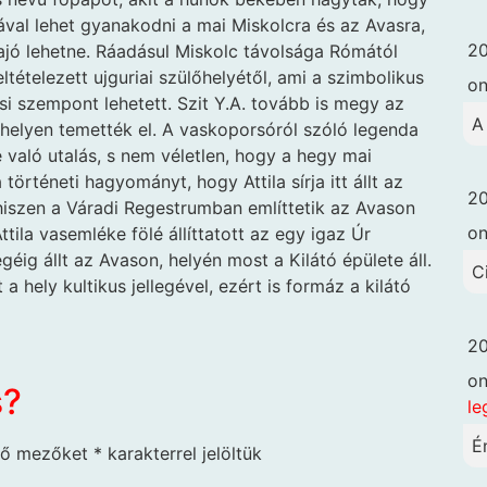
ával lehet gyanakodni a mai Miskolcra és az Avasra,
20
Sajó lehetne. Ráadásul Miskolc távolsága Rómától
ltételezett ujguriai szülőhelyétől, ami a szimbolikus
o
i szempont lehetett. Szit Y.A. tovább is megy az
A
a helyen temették el. A vaskoporsóról szóló legenda
 való utalás, s nem véletlen, hogy a hegy mai
történeti hagyományt, hogy Attila sírja itt állt az
20
iszen a Váradi Regestrumban említtetik az Avason
o
tila vasemléke fölé állíttatott az egy igaz Úr
éig állt az Avason, helyén most a Kilátó épülete áll.
C
 a hely kultikus jellegével, ezért is formáz a kilátó
20
o
s?
le
É
ző mezőket
*
karakterrel jelöltük