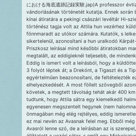
における海底遺跡記録実験.jap)A professzor évtizedek
vándorlásának történetét kutatja. Ennek során 
kínai átiratára a pekingi császári levéltár Hi-s
történész tagja volt az Attila hun vezérhez kül
fönnmaradt az utókor számára. Kutatók, s lelke
sikertelenül, azonosítani a hun uralkodó Kárpát
Priszkosz leírásai mind későbbi átiratokban mar
megtalált, az eddigieknél teljesebb, de mindenk
Eddig is ismert volt a leírásból, hogy a küldött
3 folyót léptek át; a Drekónt, a Tigaszt és a T
egyértelműen beazonosítani, de feltételezték e
elhelyezkedését. A most föllelt szövegből azo
követek, a megtett távolság tehát akár 400 km 
tudtunk, hogy Attila sátra egy kiemelkedő halm
egyenesen megszentelt hegynek (nem halomnak) 
önmagában még elég rejtélyes, eddig ismeretlen
ez mai nevén az Avasnak felel meg. Ebből még
Avasról lenne szó, de a leírásban az is szerepe
állíttatott a vezéri sátor, s említ egy Miskolc