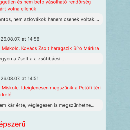
ggetlen és nem befolyásolható rendőrség
járt volna ellenük
ontos, nem szlovákok hanem csehek voltak....
26.08.07. at 14:58
n
Miskolc. Kovács Zsolt haragszik Bíró Márkra
egyen a Zsolt a a zsótibácsi...
26.08.07. at 14:51
n
Miskolc. Ideiglenesen megszűnik a Petőfi téri
rkoló
em kár érte, véglegesen is megszűnhetne...
épszerű