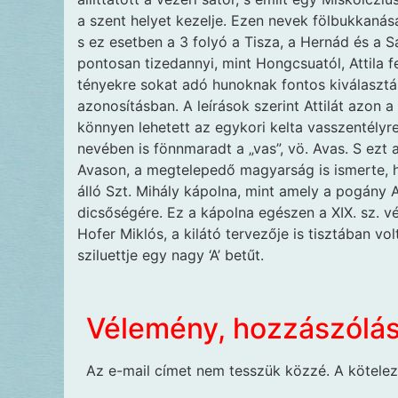
a szent helyet kezelje. Ezen nevek fölbukkanás
s ez esetben a 3 folyó a Tisza, a Hernád és a 
pontosan tizedannyi, mint Hongcsuatól, Attila fe
tényekre sokat adó hunoknak fontos kiválasztás
azonosításban. A leírások szerint Attilát azon 
könnyen lehetett az egykori kelta vasszentélyre
nevében is fönnmaradt a „vas”, vö. Avas. S ezt a 
Avason, a megtelepedő magyarság is ismerte, h
álló Szt. Mihály kápolna, mint amely a pogány At
dicsőségére. Ez a kápolna egészen a XIX. sz. vég
Hofer Miklós, a kilátó tervezője is tisztában volt
sziluettje egy nagy ‘A’ betűt.
Vélemény, hozzászólá
Az e-mail címet nem tesszük közzé.
A kötele