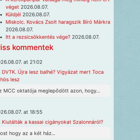
véget
2026.08.07.
Küldjél
2026.08.07.
Miskolc. Kovács Zsolt haragszik Bíró Márkra
2026.08.07.
Itt a rezsicsökkentés vége?
2026.08.07.
riss kommentek
26.08.07. at 21:02
n
DVTK. Újra lesz balhé? Vigyázat mert Toca
hös lesz
z MCC oktatója meglepődött azon, hogy...
26.08.07. at 18:55
n
Kiutálták a kassai cigányokat Szalonnáról?
ost hogy az a két ház...