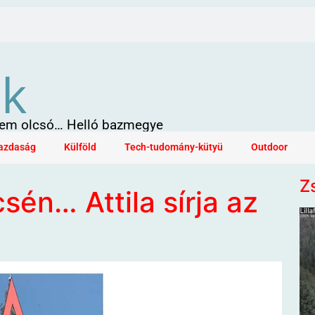
ök
 sem olcsó… Helló bazmegye
azdaság
Külföld
Tech-tudomány-kütyü
Outdoor
Z
én… Attila sírja az