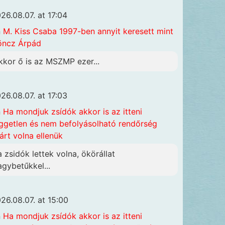
26.08.07. at 17:04
n
M. Kiss Csaba 1997-ben annyit keresett mint
öncz Árpád
kkor ő is az MSZMP ezer...
26.08.07. at 17:03
n
Ha mondjuk zsídók akkor is az itteni
ggetlen és nem befolyásolható rendőrség
járt volna ellenük
a zsidók lettek volna, ökörállat
agybetűkkel...
26.08.07. at 15:00
n
Ha mondjuk zsídók akkor is az itteni