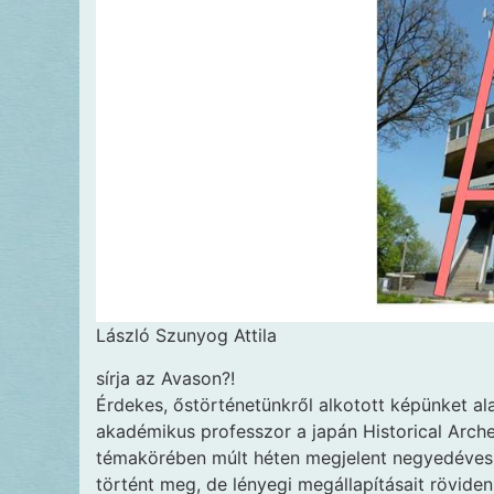
László Szunyog Attila
sírja az Avason?!
Érdekes, őstörténetünkről alkotott képünket ala
akadémikus professzor a japán Historical Arch
témakörében múlt héten megjelent negyedéves 
történt meg, de lényegi megállapításait rövi