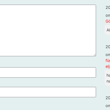
20
o
G
A
20
o
fü
el
h
n
20
o