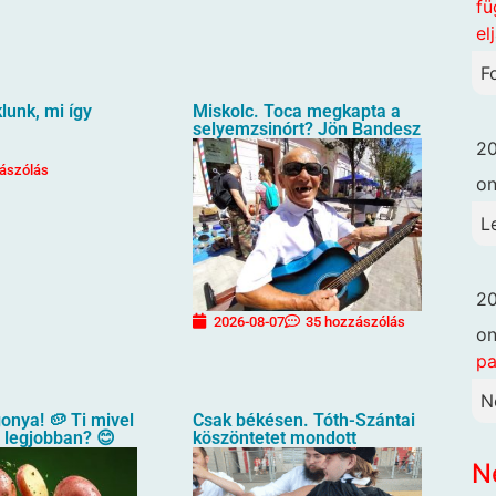
fü
el
F
unk, mi így
Miskolc. Toca megkapta a
selyemzsinórt? Jön Bandesz
20
ászólás
o
L
20
2026-08-07
35 hozzászólás
o
pa
N
gonya! 🥔 Ti mivel
Csak békésen. Tóth-Szántai
a legjobban? 😊
köszöntetet mondott
N