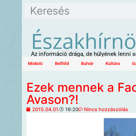
Északhírn
Az információ drága, de hülyének lenni
Miskolc
Belföld
Bulvár
Kultúra
G
Ezek mennek a Facs
Avason?!
2015.04.01.
16:20
Nincs hozzászólás