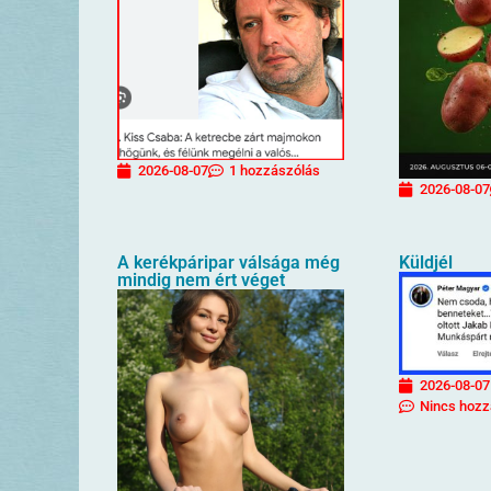
2026-08-07
1 hozzászólás
2026-08-07
A kerékpáripar válsága még
Küldjél
mindig nem ért véget
2026-08-07
Nincs hozz