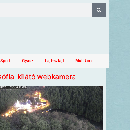
Sport
Gyász
Lájf-sztájl
Múlt köde
sófia-kilátó webkamera