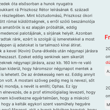
 óta elsősorban a hunok nyugatra
bukkant rá Priszkosz Rétor leírásának 6. századi
zie részlegében. Mint köztudomású, Priszkosz ókori
dött római küldöttségnek, s erről szóló beszámolója
s amatőrök is ez alapján próbálták, eddig
-medencei palotájának, s sírjának helyét. Azonban
F
adtak ránk, ezért is szolgál új ismeretekkel a most
éppen új adatokat is tartalmazó kínai átirat.
20
ek a kevei (Kovin) Duna-átkelés után négynapi járásra
o
ipheszaszt. Ezeket eddig senkinek sem sikerült
dü
zeknek négynapi járásra, azaz kb. 160 km-re való
nban kiderül, hogy háromszor négynapot mentek a
A
is lehetett. De az érdekesség nem ez. Eddig annyit
on volt. A mostani szöveg pedig meg is nevezi, sőt
mondja, s nevét is említi; Ophas. Ez így
20
 elnevezés, de a prof etimológiailag levezeti, hogy
o
 nem következne egyértelműen, hogy a miskolci
l, hogy a kelták egykori szent vasműhely hegyére
M
zius nevű főpapot, akit a hunok békében hagytak, hogy