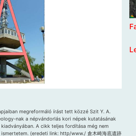
F
L
pjaiban megreformáló írást tett közzé Szit Y. A.
eology-nak a népvándorlás kori népek kutatásának
kiadványában. A cikk teljes fordítása még nem
den ismertetem. (eredeti link: http/www./ 倉木崎海底遺跡