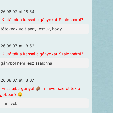
26.08.07. at 18:54
n
Kiutálták a kassai cigányokat Szalonnáról?
 tótoknak volt annyi eszük, hogy...
26.08.07. at 18:52
n
Kiutálták a kassai cigányokat Szalonnáról?
igányból nem lesz szalonna
26.08.07. at 18:37
n
Friss újburgonya! 🥔 Ti mivel szeretitek a
gjobban? 😊
n Timivel.