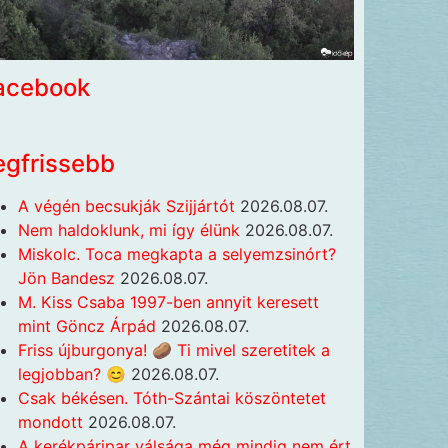
acebook
egfrissebb
A végén becsukják Szijjártót
2026.08.07.
Nem haldoklunk, mi így élünk
2026.08.07.
Miskolc. Toca megkapta a selyemzsinórt?
Jön Bandesz
2026.08.07.
M. Kiss Csaba 1997-ben annyit keresett
mint Göncz Árpád
2026.08.07.
Friss újburgonya! 🥔 Ti mivel szeretitek a
legjobban? 😊
2026.08.07.
Csak békésen. Tóth-Szántai köszöntetet
mondott
2026.08.07.
A kerékpáripar válsága még mindig nem ért