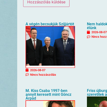
A végén becsukják Szijjártót
Nem haldokl
élünk
2026-08-07
Nincs hozz
2026-08-07
Nincs hozzászólás
M. Kiss Csaba 1997-ben
Friss újbur
annyit keresett mint Göncz
szeretitek 
Árpád