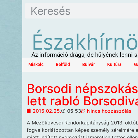
Északhírn
Az információ drága, de hülyének lenni
Miskolc
Belföld
Bulvár
Kultúra
G
Borsodi népszokás
lett rabló Borsodi
2015.02.25.
05:53
Nincs hozzászólás
A Mezőkövesdi Rendőrkapitányság 2013. októ
fogva korlátozottan képes személy sérelmére e
miatt indított nyomozást ismeretlen tettes ellen