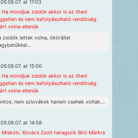
26.08.07. at 17:03
n
Ha mondjuk zsídók akkor is az itteni
ggetlen és nem befolyásolható rendőrség
járt volna ellenük
a zsidók lettek volna, ökörállat
agybetűkkel...
26.08.07. at 15:00
n
Ha mondjuk zsídók akkor is az itteni
ggetlen és nem befolyásolható rendőrség
járt volna ellenük
ontos, nem szlovákok hanem csehek voltak....
26.08.07. at 14:58
n
Miskolc. Kovács Zsolt haragszik Bíró Márkra