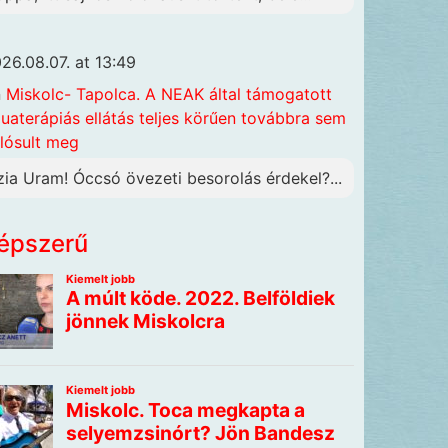
26.08.07. at 13:49
n
Miskolc- Tapolca. A NEAK által támogatott
uaterápiás ellátás teljes körűen továbbra sem
lósult meg
zia Uram! Óccsó övezeti besorolás érdekel?...
épszerű