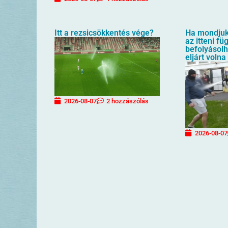
Itt a rezsicsökkentés vége?
Ha mondjuk 
az itteni f
befolyásol
eljárt volna
2026-08-07
2 hozzászólás
2026-08-07