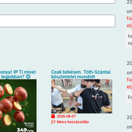
20
o
fü
el
h
n
20
gonya! 🥔 Ti mivel
Csak békésen. Tóth-Szántai
o
a legjobban? 😊
köszöntetet mondott
fü
el
F
2026-08-07
20
Nincs hozzászólás
o