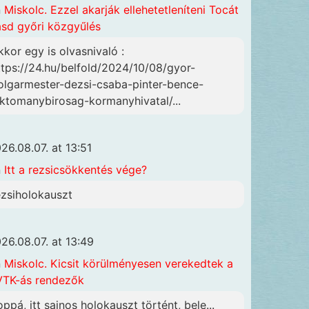
n
Miskolc. Ezzel akarják ellehetetleníteni Tocát
ásd győri közgyűlés
kkor egy is olvasnivaló :
ttps://24.hu/belfold/2024/10/08/gyor-
olgarmester-dezsi-csaba-pinter-bence-
lktomanybirosag-kormanyhivatal/...
26.08.07. at 13:51
n
Itt a rezsicsökkentés vége?
ezsiholokauszt
26.08.07. at 13:49
n
Miskolc. Kicsit körülményesen verekedtek a
TK-ás rendezők
oppá, itt sajnos holokauszt történt, bele...