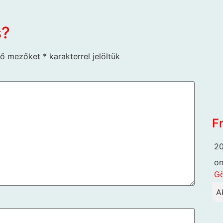
s?
ző mezőket
*
karakterrel jelöltük
F
20
o
G
A