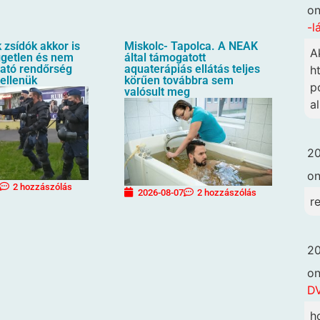
o
-l
zsídók akkor is
Miskolc- Tapolca. A NEAK
A
üggetlen és nem
által támogatott
ható rendőrség
aquaterápiás ellátás teljes
h
 ellenük
körűen továbbra sem
p
valósult meg
a
20
o
2 hozzászólás
2026-08-07
2 hozzászólás
r
20
o
DV
h