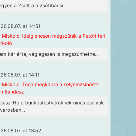
egyen a Zsolt a a zsótibácsi...
26.08.07. at 14:51
n
Miskolc. Ideiglenesen megszűnik a Petőfi téri
rkoló
em kár érte, véglegesen is megszűnhetne...
26.08.07. at 14:11
n
Miskolc. Toca megkapta a selyemzsinórt?
n Bandesz
ajusz-Holo bunkóstestvéreknek nincs esélyük
 vàrosban...
26.08.07. at 13:52