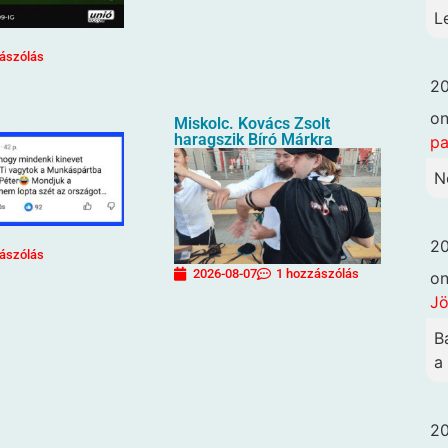
L
ászólás
20
o
Miskolc. Kovács Zsolt
haragszik Bíró Márkra
pa
N
20
ászólás
2026-08-07
1 hozzászólás
o
Jö
B
a
20