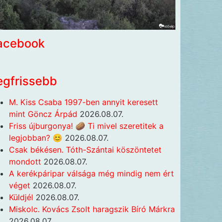
acebook
egfrissebb
M. Kiss Csaba 1997-ben annyit keresett
mint Göncz Árpád
2026.08.07.
Friss újburgonya! 🥔 Ti mivel szeretitek a
legjobban? 😊
2026.08.07.
Csak békésen. Tóth-Szántai köszöntetet
mondott
2026.08.07.
A kerékpáripar válsága még mindig nem ért
véget
2026.08.07.
Küldjél
2026.08.07.
Miskolc. Kovács Zsolt haragszik Bíró Márkra
2026.08.07.