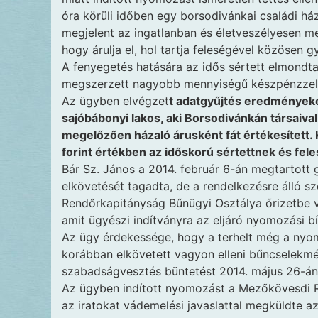
óra körüli időben egy borsodivánkai családi há
megjelent az ingatlanban és életveszélyesen me
hogy árulja el, hol tartja feleségével közösen g
A fenyegetés hatására az idős sértett elmondta 
megszerzett nagyobb mennyiségű készpénzzel e
Az ügyben elvégzet
t adatgyűjtés eredményeké
sajóbábonyi lakos, aki Borsodivánkán társaiv
megelőzően házaló árusként fát értékesített. 
forint értékben az időskorú sértettnek és feles
Bár Sz. János a 2014. február 6-án megtartott 
elkövetését tagadta, de a rendelkezésre álló s
Rendőrkapitányság Bűnügyi Osztálya őrizetbe vet
amit ügyészi indítványra az eljáró nyomozási bí
Az ügy érdekessége, hogy a terhelt még a nyom
korábban elkövetett vagyon elleni bűncselekmé
szabadságvesztés büntetést 2014. május 26-án 
Az ügyben indított nyomozást a Mezőkövesdi R
az iratokat vádemelési javaslattal megküldte az 