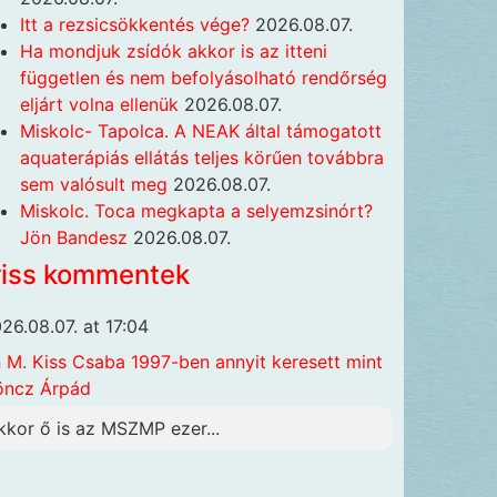
Itt a rezsicsökkentés vége?
2026.08.07.
Ha mondjuk zsídók akkor is az itteni
független és nem befolyásolható rendőrség
eljárt volna ellenük
2026.08.07.
Miskolc- Tapolca. A NEAK által támogatott
aquaterápiás ellátás teljes körűen továbbra
sem valósult meg
2026.08.07.
Miskolc. Toca megkapta a selyemzsinórt?
Jön Bandesz
2026.08.07.
riss kommentek
26.08.07. at 17:04
n
M. Kiss Csaba 1997-ben annyit keresett mint
öncz Árpád
kkor ő is az MSZMP ezer...