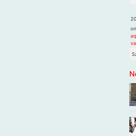
20
o
aq
va
S
N