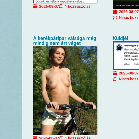
2026-08-07
1 hozzászólás
2026-08-07
Nincs hozz
A kerékpáripar válsága még
Küldjél
mindig nem ért véget
2026-08-07
Nincs hozz
2026-08-07
1 hozzászólás