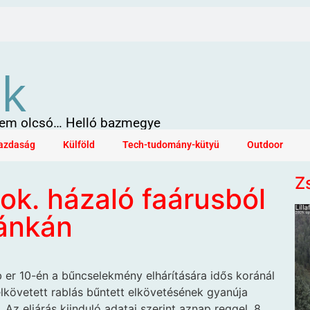
ök
 sem olcsó… Helló bazmegye
azdaság
Külföld
Tech-tudomány-kütyü
Outdoor
Z
ok. házaló faárusból
vánkán
b
er 10-én a bűncselekmény elhárítására idős koránál
lkövetett rablás bűntett elkövetésének gyanúja
. Az eljárás kiinduló adatai szerint aznap reggel, 8