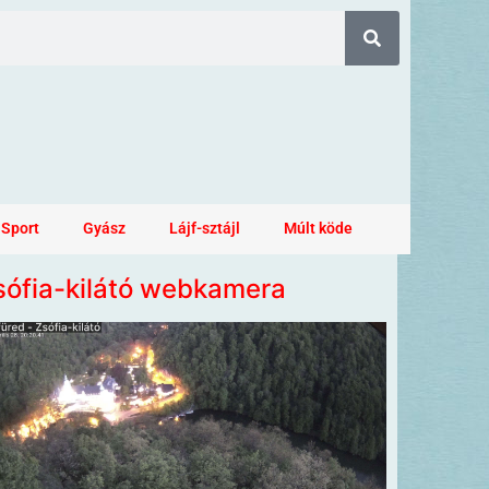
Sport
Gyász
Lájf-sztájl
Múlt köde
sófia-kilátó webkamera