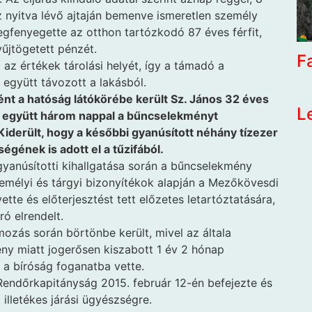
z nyitva lévő ajtaján bemenve ismeretlen személy
gfenyegette az otthon tartózkodó 87 éves férfit,
yűjtögetett pénzét.
F
az értékek tárolási helyét, így a támadó a
gyütt távozott a lakásból.
nt a hatóság látókörébe került Sz. János 32 éves
L
al együtt három nappal a bűncselekményt
Kiderült, hogy a későbbi gyanúsított néhány tízezer
égének is adott el a tűzifából.
gyanúsítotti kihallgatása során a bűncselekmény
zemélyi és tárgyi bizonyítékok alapján a Mezőkövesdi
te és előterjesztést tett előzetes letartóztatására,
ró elrendelt.
ozás során börtönbe került, mivel az általa
ny miatt jogerősen kiszabott 1 év 2 hónap
a bíróság foganatba vette.
endőrkapitányság 2015. február 12-én befejezte és
illetékes járási ügyészségre.