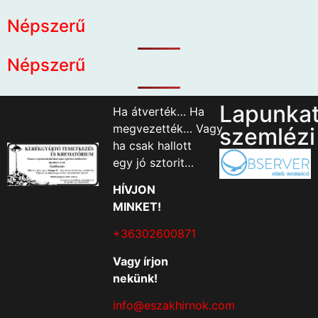
Népszerű
Népszerű
Lapunka
Ha átverték… Ha
megvezették… Vagy
szemlézi
ha csak hallott
egy jó sztorit…
HÍVJON
MINKET!
+36302600871
Vagy írjon
nekünk!
info@eszakhirnok.com