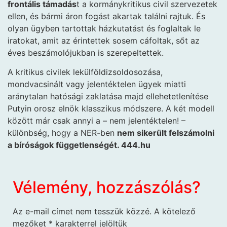
frontális támadás
t a kormánykritikus civil szervezetek
ellen, és bármi áron fogást akartak találni rajtuk. És
olyan ügyben tartottak házkutatást és foglaltak le
iratokat, amit az érintettek sosem cáfoltak, sőt az
éves beszámolójukban is szerepeltettek.
A kritikus civilek lekülföldizsoldosozása,
mondvacsinált vagy jelentéktelen ügyek miatti
aránytalan hatósági zaklatása majd ellehetetlenítése
Putyin orosz elnök klasszikus módszere. A két modell
között már csak annyi a – nem jelentéktelen! –
különbség, hogy a NER-ben
nem sikerült felszámolni
a bíróságok függetlenségét. 444.hu
Vélemény, hozzászólás?
Az e-mail címet nem tesszük közzé.
A kötelező
mezőket
*
karakterrel jelöltük