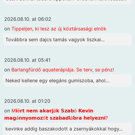
2026.08.10. at 06:02
on
Tippeljen, ki lesz az új köztársasági elnök
Továbbra sem dajcs tamás vagyok liszkai...
2026.08.10. at 05:41
on
Barlangfürdő aquaterápiája. Se terv, se pénz!
Neked kellene egy elegáns gumiszoba, ahol...
2026.08.10. at 01:20
on
M𝗶é𝗿𝘁 𝗻𝗲𝗺 𝗮𝗸𝗮𝗿𝗷á𝗸 𝗦𝘇𝗮𝗯ó 𝗞𝗲𝘃𝗶𝗻
𝗺𝗮𝗴á𝗻𝗻𝘆𝗼𝗺𝗼𝘇ó𝘁 𝘀𝘇𝗮𝗯𝗮𝗱𝗹á𝗯𝗿𝗮 𝗵𝗲𝗹𝘆𝗲𝘇𝗻𝗶?
kevinke addig baszakodott a zsernyákokkal hogy...