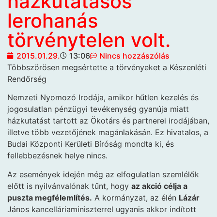
házkutatásos
lerohanás
törvénytelen volt.
2015.01.29.
13:06
Nincs hozzászólás
Többszörösen megsértette a törvényeket a Készenléti
Rendőrség
Nemzeti Nyomozó Irodája, amikor hűtlen kezelés és
jogosulatlan pénzügyi tevékenység gyanúja miatt
házkutatást tartott az Ökotárs és partnerei irodájában,
illetve több vezetőjének magánlakásán. Ez hivatalos, a
Budai Központi Kerületi Bíróság mondta ki, és
fellebbezésnek helye nincs.
Az események idején még az elfogulatlan szemlélők
előtt is nyilvánvalónak tűnt, hogy
az akció célja a
puszta megfélemlítés.
A kormányzat, az élén
Lázár
János kancelláriaminiszterrel ugyanis akkor indított