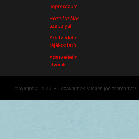
Impresszum
Hozzászólás
szabályai
Adatvédelmi
tájékoztató
Adatvédelmi
elveink
Copyright © 2020. – Északhírnök Minden jog fenntartva!