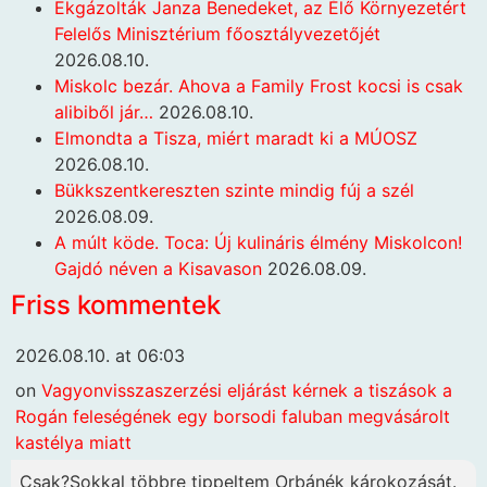
Ekgázolták Janza Benedeket, az Élő Környezetért
Felelős Minisztérium főosztályvezetőjét
2026.08.10.
Miskolc bezár. Ahova a Family Frost kocsi is csak
alibiből jár…
2026.08.10.
Elmondta a Tisza, miért maradt ki a MÚOSZ
2026.08.10.
Bükkszentkereszten szinte mindig fúj a szél
2026.08.09.
A múlt köde. Toca: Új kulináris élmény Miskolcon!
Gajdó néven a Kisavason
2026.08.09.
Friss kommentek
2026.08.10. at 06:03
on
Vagyonvisszaszerzési eljárást kérnek a tiszások a
Rogán feleségének egy borsodi faluban megvásárolt
kastélya miatt
Csak?Sokkal többre tippeltem Orbánék károkozását.