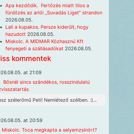
Apa kezdődik. Fertőzés miatt tilos a
fürdőzés az arlói „Suvadás Liget” strandon
2026.08.05.
Lali a kupakos. Persze kiderült, hogy
hazudott
2026.08.05.
Miskolc. A MIDMAR Közhasznú Kft
fenyegeti a szállásadókat
2026.08.05.
riss kommentek
26.08.05. at 21:09
n
Bősnél sincs szándékos, rosszindulatú
zvisszatartás
esz szélerőmű Peti! Nemlétező szélben. :)...
26.08.05. at 20:59
n
Miskolc. Toca megkapta a selyemzsinórt?