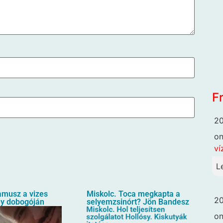
F
20
o
ví
L
amusz a vizes
Miskolc. Toca megkapta a
20
ny dobogóján
selyemzsinórt? Jön Bandesz
o