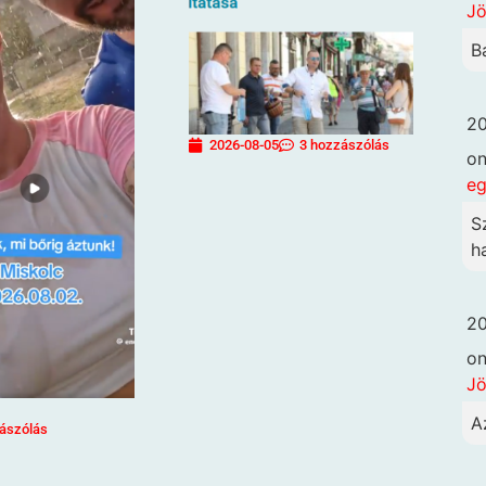
Jö
B
20
2026-08-05
3 hozzászólás
o
eg
S
h
20
o
Jö
A
ászólás