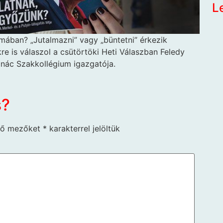
L
szmában? „Jutalmazni” vagy
„büntetni” érkezik
e is válaszol a csütörtöki Heti Válaszban Feledy
Ignác Szakkollégium igazgatója.
s?
ző mezőket
*
karakterrel jelöltük