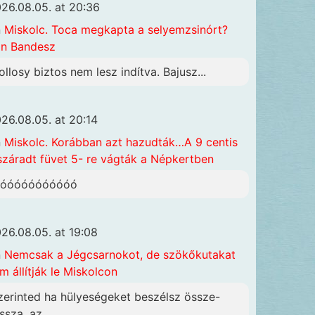
26.08.05. at 20:36
n
Miskolc. Toca megkapta a selyemzsinórt?
n Bandesz
ollosy biztos nem lesz indítva. Bajusz...
26.08.05. at 20:14
n
Miskolc. Korábban azt hazudták…A 9 centis
száradt füvet 5- re vágták a Népkertben
óóóóóóóóóóóó
26.08.05. at 19:08
n
Nemcsak a Jégcsarnokot, de szökőkutakat
m állítják le Miskolcon
zerinted ha hülyeségeket beszélsz össze-
ssza, az...