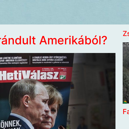
Z
rándult Amerikából?
F