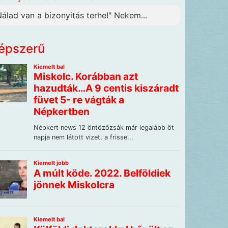
Nálad van a bizonyitás terhe!" Nekem...
épszerű