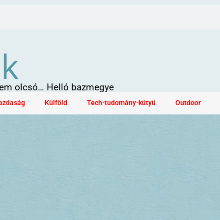
ök
 sem olcsó… Helló bazmegye
azdaság
Külföld
Tech-tudomány-kütyü
Outdoor