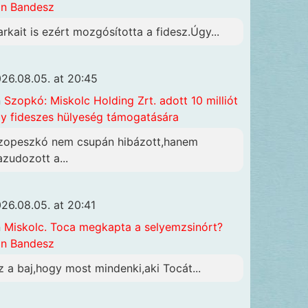
n Bandesz
arkait is ezért mozgósította a fidesz.Úgy...
26.08.05. at 20:45
n
Szopkó: Miskolc Holding Zrt. adott 10 milliót
y fideszes hülyeség támogatására
zopeszkó nem csupán hibázott,hanem
azudozott a...
26.08.05. at 20:41
n
Miskolc. Toca megkapta a selyemzsinórt?
n Bandesz
z a baj,hogy most mindenki,aki Tocát...