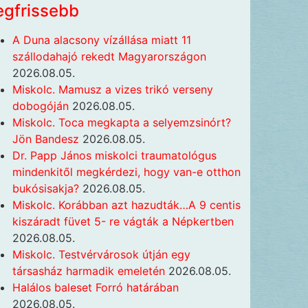
egfrissebb
A Duna alacsony vízállása miatt 11
szállodahajó rekedt Magyarországon
2026.08.05.
Miskolc. Mamusz a vizes trikó verseny
dobogóján
2026.08.05.
Miskolc. Toca megkapta a selyemzsinórt?
Jön Bandesz
2026.08.05.
Dr. Papp János miskolci traumatológus
mindenkitől megkérdezi, hogy van-e otthon
bukósisakja?
2026.08.05.
Miskolc. Korábban azt hazudták…A 9 centis
kiszáradt füvet 5- re vágták a Népkertben
2026.08.05.
Miskolc. Testvérvárosok útján egy
társasház harmadik emeletén
2026.08.05.
Halálos baleset Forró határában
2026.08.05.