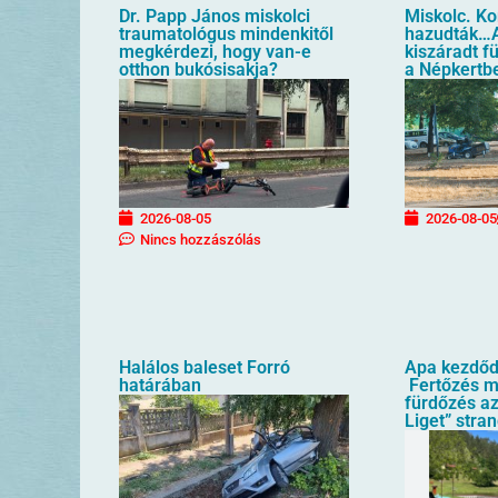
Dr. Papp János miskolci
Miskolc. K
traumatológus mindenkitől
hazudták…A
megkérdezi, hogy van-e
kiszáradt f
otthon bukósisakja?
a Népkertb
2026-08-05
2026-08-05
Nincs hozzászólás
Halálos baleset Forró
Apa kezdőd
határában
Fertőzés mi
fürdőzés az
Liget” stra