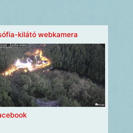
sófia-kilátó webkamera
acebook