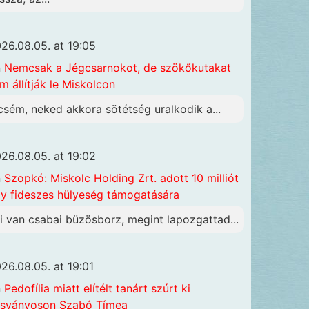
26.08.05. at 19:05
n
Nemcsak a Jégcsarnokot, de szökőkutakat
m állítják le Miskolcon
csém, neked akkora sötétség uralkodik a...
26.08.05. at 19:02
n
Szopkó: Miskolc Holding Zrt. adott 10 milliót
y fideszes hülyeség támogatására
i van csabai büzösborz, megint lapozgattad...
26.08.05. at 19:01
n
Pedofília miatt elítélt tanárt szúrt ki
sványoson Szabó Tímea