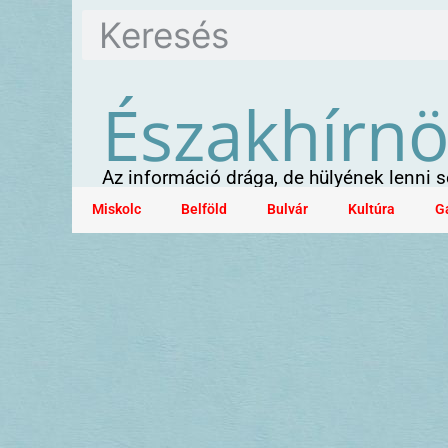
Északhírn
Az információ drága, de hülyének lenni
Miskolc
Belföld
Bulvár
Kultúra
G