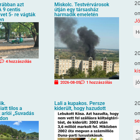
20
orábban azt
Miskolc. Testvérvárosok
 9 centis
útján egy társasház
o
üvet 5- re vágták
harmadik emeletén
en
Jö
H
20
4 hozzászólás
o
ki
j
2026-08-05
1 hozzászólás
20
ik.
Lali a kupakos. Persze
att tilos a
kiderült, hogy hazudott
o
 arlói „Suvadás
ndon
se
S
vi