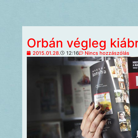
Orbán végleg kiáb
2015.01.28.
12:16
Nincs hozzászólás