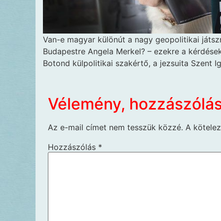
Van-e magyar különút a nagy geopolitikai ját
Budapestre Angela Merkel? – ezekre a kérdésekr
Botond külpolitikai szakértő, a jezsuita Szent 
Vélemény, hozzászólá
Az e-mail címet nem tesszük közzé.
A kötele
Hozzászólás
*