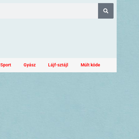
Sport
Gyász
Lájf-sztájl
Múlt köde