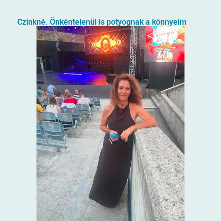
Czinkné. Önkéntelenül is potyognak a könnyeim