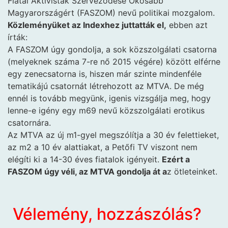
Fiatal Aktivisták Szerveződése Okosabb
Magyarországért (FASZOM) nevű politikai mozgalom.
Közleményüket az Indexhez juttatták el,
ebben azt
írták:
A FASZOM úgy gondolja, a sok közszolgálati csatorna
(melyeknek száma 7-re nő 2015 végére) között elférne
egy zenecsatorna is, hiszen már szinte mindenféle
tematikájú csatornát létrehozott az MTVA. De még
ennél is tovább megyünk, igenis vizsgálja meg, hogy
lenne-e igény egy m69 nevű közszolgálati erotikus
csatornára.
Az MTVA az új m1-gyel megszólítja a 30 év felettieket,
az m2 a 10 év alattiakat, a Petőfi TV viszont nem
elégíti ki a 14-30 éves fiatalok igényeit.
Ezért a
FASZOM úgy véli, az MTVA gondolja át a
z ötleteinket.
Vélemény, hozzászólás?