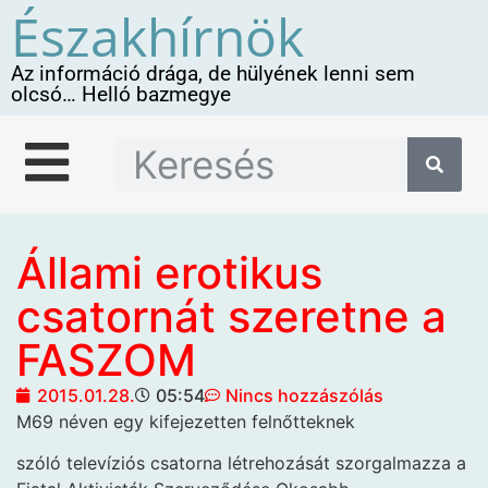
Északhírnök
Az információ drága, de hülyének lenni sem
olcsó… Helló bazmegye
Állami erotikus
csatornát szeretne a
FASZOM
2015.01.28.
05:54
Nincs hozzászólás
M69 néven egy kifejezetten felnőtteknek
szóló televíziós csatorna létrehozását szorgalmazza a