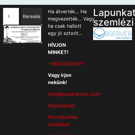
Lapunka
Ha átverték… Ha
Keresés
megvezették… Vagy
szemlézi
ha csak hallott
egy jó sztorit…
HÍVJON
MINKET!
+36302600871
Vagy írjon
nekünk!
info@eszakhirnok.com
Impresszum
Hozzászólás
szabályai