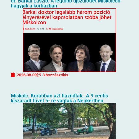
dr. Barkai László: A legtöbb újszülöttet Miskolcon
hagyják a kórházban
2026-08-09
3 hozzászólás
Miskolc. Korábban azt hazudták…A 9 centis
kiszáradt füvet 5- re vágták a Népkertben