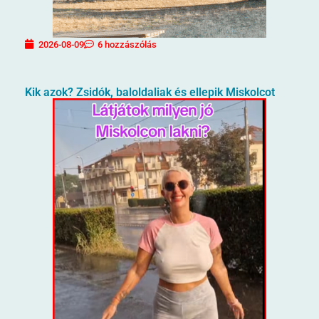
2026-08-09
6 hozzászólás
Kik azok? Zsidók, baloldaliak és ellepik Miskolcot