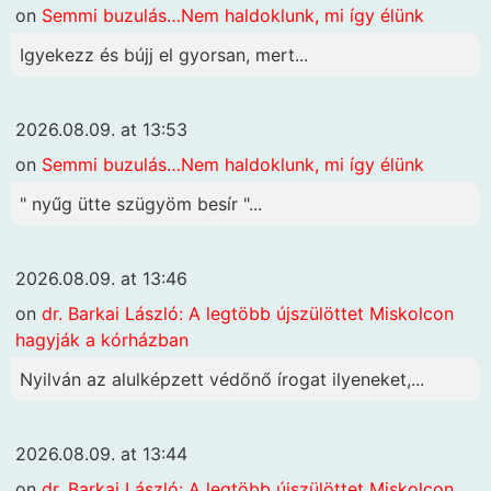
on
Semmi buzulás…Nem haldoklunk, mi így élünk
Igyekezz és bújj el gyorsan, mert...
2026.08.09. at 13:53
on
Semmi buzulás…Nem haldoklunk, mi így élünk
" nyűg ütte szügyöm besír "...
2026.08.09. at 13:46
on
dr. Barkai László: A legtöbb újszülöttet Miskolcon
hagyják a kórházban
Nyilván az alulképzett védőnő írogat ilyeneket,...
2026.08.09. at 13:44
on
dr. Barkai László: A legtöbb újszülöttet Miskolcon