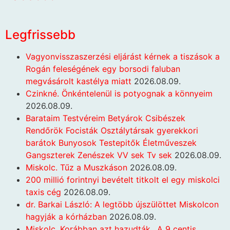
Legfrissebb
Vagyonvisszaszerzési eljárást kérnek a tiszások a
Rogán feleségének egy borsodi faluban
megvásárolt kastélya miatt
2026.08.09.
Czinkné. Önkéntelenül is potyognak a könnyeim
2026.08.09.
Barataim Testvéreim Betyárok Csibészek
Rendőrök Focisták Osztálytársak gyerekkori
barátok Bunyosok Testepitők Életműveszek
Gangszterek Zenészek VV sek Tv sek
2026.08.09.
Miskolc. Tűz a Muszkáson
2026.08.09.
200 millió forintnyi bevételt titkolt el egy miskolci
taxis cég
2026.08.09.
dr. Barkai László: A legtöbb újszülöttet Miskolcon
hagyják a kórházban
2026.08.09.
Miskolc. Korábban azt hazudták…A 9 centis