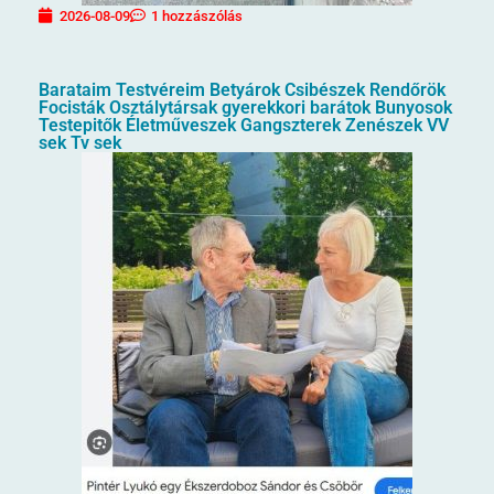
2026-08-09
1 hozzászólás
Barataim Testvéreim Betyárok Csibészek Rendőrök
Focisták Osztálytársak gyerekkori barátok Bunyosok
Testepitők Életműveszek Gangszterek Zenészek VV
sek Tv sek