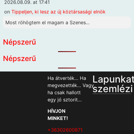
2026.08.09. at 17:41
on
Tippeljen, ki lesz az új köztársasági elnök
Most röhögtem el magam a Szenes...
Népszerű
Népszerű
Lapunka
Ha átverték… Ha
megvezették… Vagy
szemlézi
ha csak hallott
egy jó sztorit…
HÍVJON
MINKET!
+36302600871