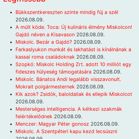
Bükkszentkereszten szinte mindig fúj a szél
2026.08.09.
A múlt köde. Toca: Új kulináris élmény Miskolcon!
Gajdó néven a Kisavason
2026.08.09.
Miskolc. Bezár a Gajdó?
2026.08.09.
Farkaslyukon munkát és lakhatást is kínálnának a
kassai roma családoknak
2026.08.09.
Szopkó: Miskolc Holding Zrt. adott 10 milliót egy
fideszes hülyeség támogatására
2026.08.09.
Miskolc. Bánatos Andi legalább visszavonult.
Mokrait polgármesternek
2026.08.09.
Kik azok? Zsidók, baloldaliak és ellepik Miskolcot
2026.08.09.
Mesterséges intelligencia. A kétkezi szakmák
felértékelődnek
2026.08.09.
Menczer: Magyar Péter gonosz
2026.08.09.
Miskolc. A Szentpéteri kapu kezd lecsúszni
2026.08.09.