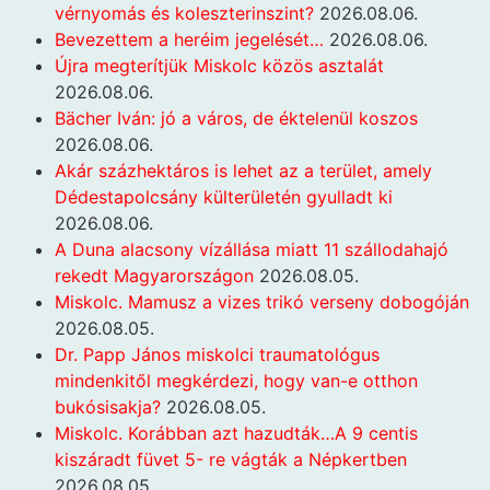
vérnyomás és koleszterinszint?
2026.08.06.
Bevezettem a heréim jegelését…
2026.08.06.
Újra megterítjük Miskolc közös asztalát
2026.08.06.
Bächer Iván: jó a város, de éktelenül koszos
2026.08.06.
Akár százhektáros is lehet az a terület, amely
Dédestapolcsány külterületén gyulladt ki
2026.08.06.
A Duna alacsony vízállása miatt 11 szállodahajó
rekedt Magyarországon
2026.08.05.
Miskolc. Mamusz a vizes trikó verseny dobogóján
2026.08.05.
Dr. Papp János miskolci traumatológus
mindenkitől megkérdezi, hogy van-e otthon
bukósisakja?
2026.08.05.
Miskolc. Korábban azt hazudták…A 9 centis
kiszáradt füvet 5- re vágták a Népkertben
2026.08.05.