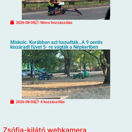
2026-08-05
Nincs hozzászólás
Miskolc. Korábban azt hazudták…A 9 centis
kiszáradt füvet 5- re vágták a Népkertben
2026-08-05
4 hozzászólás
Zsófia-kilátó webkamera