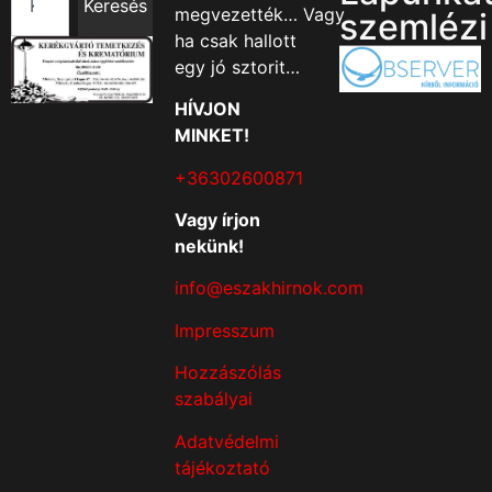
Keresés
megvezették… Vagy
szemlézi
ha csak hallott
egy jó sztorit…
HÍVJON
MINKET!
+36302600871
Vagy írjon
nekünk!
info@eszakhirnok.com
Impresszum
Hozzászólás
szabályai
Adatvédelmi
tájékoztató