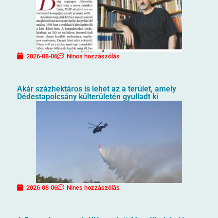
2026-08-06
Nincs hozzászólás
Akár százhektáros is lehet az a terület, amely
Dédestapolcsány külterületén gyulladt ki
2026-08-06
Nincs hozzászólás