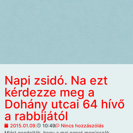
Napi zsidó. Na ezt
kérdezze meg a
Dohány utcai 64 hívő
a rabbijától
2015.01.09.
10:49
Nincs hozzászólás
Miért gondolták, hogy a mai napot megússzák