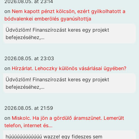
2026.08.05. at 23:14
on
Nem kapott pénzt kölcsön, ezért gyilkolhatott a
bódvalenkei emberölés gyanúsítottja
Üdvözlöm! Finanszírozást keres egy projekt
befejezéséhez,...
2026.08.05. at 23:03
on
Hírzárlat. Lehoczky különös vásárlásai ügyében?
Üdvözlöm! Finanszírozást keres egy projekt
befejezéséhez,...
2026.08.05. at 21:59
on
Miskolc. Ha jön a gördülő áramszünet. Lemerült
telefon, internet és…
húúúúúúúúúúúú wazze! egy fideszes sem