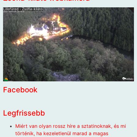
Facebook
Legfrissebb
Miért van olyan rossz híre a sztatinoknak, és mi
történik, ha kezeletlenül marad a magas