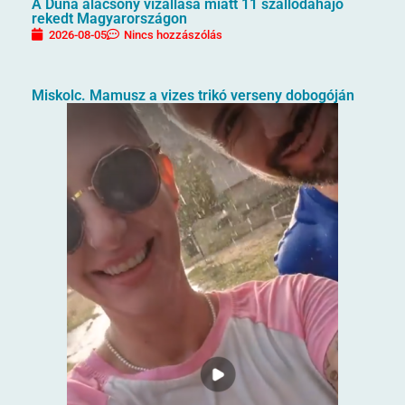
A Duna alacsony vízállása miatt 11 szállodahajó
rekedt Magyarországon
2026-08-05
Nincs hozzászólás
Miskolc. Mamusz a vizes trikó verseny dobogóján