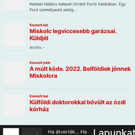
Lapunka
Ha átverték… Ha