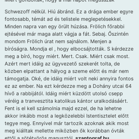
Schwezoff nélkül. Hiú ábránd. Ez a drága ember egyre
fontosabb, témát ad és telistele meglepetésekkel.
Minden napra van egy örült húzása. Frölich főrabbi
ejtésével már maga alatt vágja a fát. Sebaj. Őszintén
mondom Frölich úrat nem sajnálom. Menjen a
bíróságra. Mondja el , hogy elbocsájtották. S kérdezze
meg a bíró, hogy miért. Mert. Csak. Miért csak most.
Azért mert idáig az ügyvezető szekerét tolta, de
közben elpattant a hályog a szeme előtt és már nem
támogatja. Oké, de idáig miért volt neki annyira fontos
ez az ember. Na ezt kérdezze meg a Dohány utcai 64
hívő a rabbijától. Idáig miért küzdött utolsó csepp
véréig a tranvesztita katolikus kántor uralkodásáért.
Fent is el kell számolnia majd ezzel, de ha lehetne
akkor inkább most a legközelebbi Istentisztelet előtt
tegye meg. Ennyivel már tartozik azoknak akik most
meg kiálltak mellette miközben ők korábban óvták
ettől a sötétvörös manusztól.
szantograf.hu