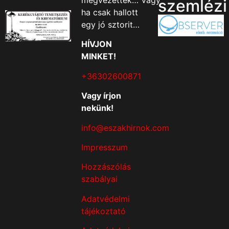
megvezették… Vagy
szemlézi
ha csak hallott
egy jó sztorit…
HÍVJON
MINKET!
+36302600871
Vagy írjon
nekünk!
info@eszakhirnok.com
Impresszum
Hozzászólás
szabályai
Adatvédelmi
tájékoztató