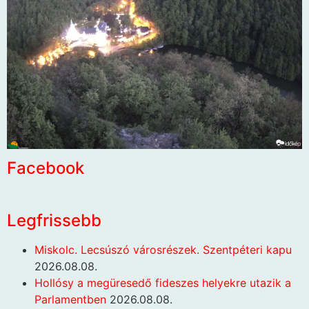
Facebook
Legfrissebb
Miskolc. Lecsúszó városrészek. Szentpéteri kapu
2026.08.08.
Hollósy a megüresedő fideszes helyekre utazik a
Parlamentben
2026.08.08.