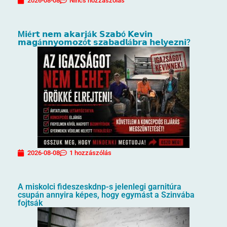
2026-08-08
Nincs hozzászólás
M𝗶é𝗿𝘁 𝗻𝗲𝗺 𝗮𝗸𝗮𝗿𝗷á𝗸 𝗦𝘇𝗮𝗯ó 𝗞𝗲𝘃𝗶𝗻
𝗺𝗮𝗴á𝗻𝗻𝘆𝗼𝗺𝗼𝘇ó𝘁 𝘀𝘇𝗮𝗯𝗮𝗱𝗹á𝗯𝗿𝗮 𝗵𝗲𝗹𝘆𝗲𝘇𝗻𝗶?
2026-08-08
1 hozzászólás
A miskolci fideszeskdnp-s jelenlegi garnitúra
csupán annyira képes, hogy egymást a Szinvába
fojtsák