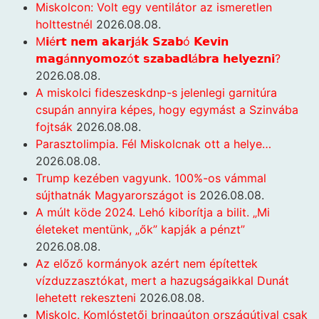
Miskolcon: Volt egy ventilátor az ismeretlen
holttestnél
2026.08.08.
M𝗶é𝗿𝘁 𝗻𝗲𝗺 𝗮𝗸𝗮𝗿𝗷á𝗸 𝗦𝘇𝗮𝗯ó 𝗞𝗲𝘃𝗶𝗻
𝗺𝗮𝗴á𝗻𝗻𝘆𝗼𝗺𝗼𝘇ó𝘁 𝘀𝘇𝗮𝗯𝗮𝗱𝗹á𝗯𝗿𝗮 𝗵𝗲𝗹𝘆𝗲𝘇𝗻𝗶?
2026.08.08.
A miskolci fideszeskdnp-s jelenlegi garnitúra
csupán annyira képes, hogy egymást a Szinvába
fojtsák
2026.08.08.
Parasztolimpia. Fél Miskolcnak ott a helye…
2026.08.08.
Trump kezében vagyunk. 100%-os vámmal
sújthatnák Magyarországot is
2026.08.08.
A múlt köde 2024. Lehó kiborítja a bilit. „Mi
életeket mentünk, „ők” kapják a pénzt”
2026.08.08.
Az előző kormányok azért nem építettek
vízduzzasztókat, mert a hazugságaikkal Dunát
lehetett rekeszteni
2026.08.08.
Miskolc. Komlóstetői bringaúton országútival csak