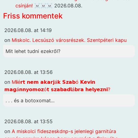
csínján! ☠️☠️☠️
2026.08.08.
Friss kommentek
2026.08.08. at 14:19
on
Miskolc. Lecsúszó városrészek. Szentpéteri kapu
Mit lehet tudni ezekről?
2026.08.08. at 13:56
on
M𝗶é𝗿𝘁 𝗻𝗲𝗺 𝗮𝗸𝗮𝗿𝗷á𝗸 𝗦𝘇𝗮𝗯ó 𝗞𝗲𝘃𝗶𝗻
𝗺𝗮𝗴á𝗻𝗻𝘆𝗼𝗺𝗼𝘇ó𝘁 𝘀𝘇𝗮𝗯𝗮𝗱𝗹á𝗯𝗿𝗮 𝗵𝗲𝗹𝘆𝗲𝘇𝗻𝗶?
. . . és a botoxomat...
2026.08.08. at 13:55
on
A miskolci fideszeskdnp-s jelenlegi garnitúra