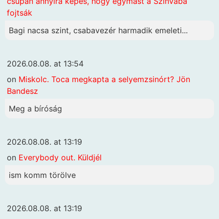
csupán annyira képes, hogy egymást a Szinvába
fojtsák
Bagi nacsa szint, csabavezér harmadik emeleti...
2026.08.08. at 13:54
on
Miskolc. Toca megkapta a selyemzsinórt? Jön
Bandesz
Meg a bíróság
2026.08.08. at 13:19
on
Everybody out. Küldjél
ism komm törölve
2026.08.08. at 13:19