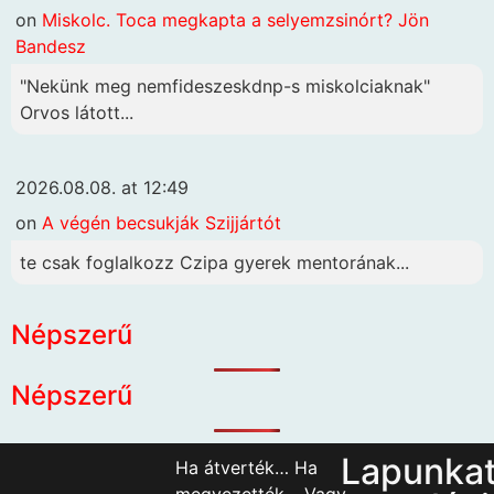
on
Miskolc. Toca megkapta a selyemzsinórt? Jön
Bandesz
"Nekünk meg nemfideszeskdnp-s miskolciaknak"
Orvos látott...
2026.08.08. at 12:49
on
A végén becsukják Szijjártót
te csak foglalkozz Czipa gyerek mentorának...
Népszerű
Népszerű
Lapunka
Ha átverték… Ha