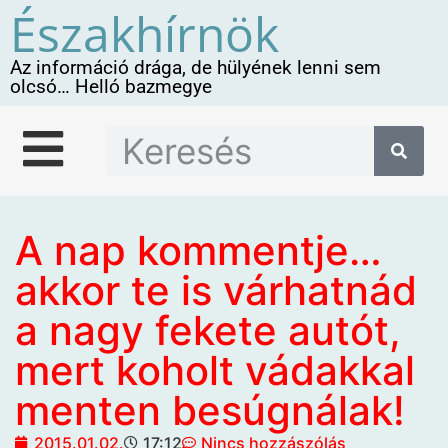
Északhírnök
Az információ drága, de hülyének lenni sem
olcsó… Helló bazmegye
A nap kommentje…
akkor te is várhatnád
a nagy fekete autót,
mert koholt vádakkal
menten besúgnálak!
2015.01.02.
17:12
Nincs hozzászólás