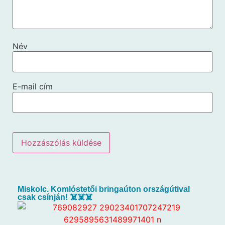
Név
E-mail cím
Miskolc. Komlóstetői bringaúton országútival
csak csínján! ☠️☠️☠️