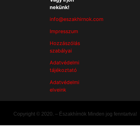
nekünk!
info@eszakhirnok.com
Impresszum
Hozzászólás
szabályai
Adatvédelmi
tájékoztató
Adatvédelmi
elveink
Copyright © 2020. – Északhírnök Minden jog fenntartva!