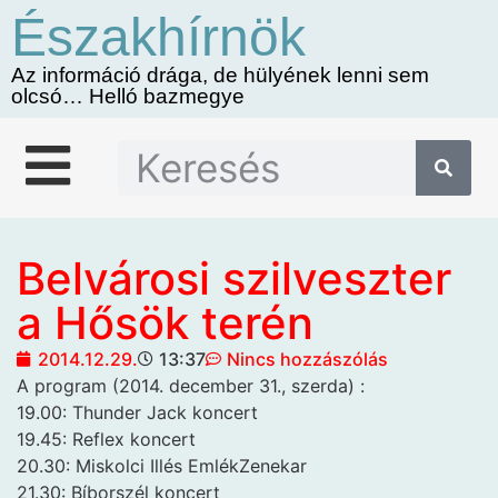
Északhírnök
Az információ drága, de hülyének lenni sem
olcsó… Helló bazmegye
Belvárosi szilveszter
a Hősök terén
2014.12.29.
13:37
Nincs hozzászólás
A program (2014. december 31., szerda)
:
19.00: Thunder Jack koncert
19.45: Reflex koncert
20.30: Miskolci Illés EmlékZenekar
21.30: Bíborszél koncert