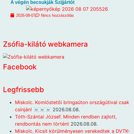
A végén becsukják Szijjártót
2026-08-07
Nincs hozzászólás
Zsófia-kilátó webkamera
Facebook
Legfrissebb
Miskolc. Komlóstetői bringaúton országútival csak
csínján! ☠️☠️☠️
2026.08.08.
Tóth-Szántai József. Minden rendben zajlott,
rendbontás nem történt
2026.08.08.
Miskolc. Kicsit körülményesen verekedtek a DVTK-