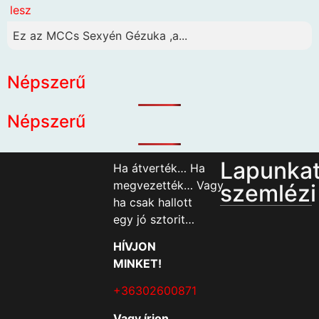
lesz
Ez az MCCs Sexyén Gézuka ,a...
Népszerű
Népszerű
Lapunka
Ha átverték… Ha
megvezették… Vagy
szemlézi
ha csak hallott
egy jó sztorit…
HÍVJON
MINKET!
+36302600871
Vagy írjon