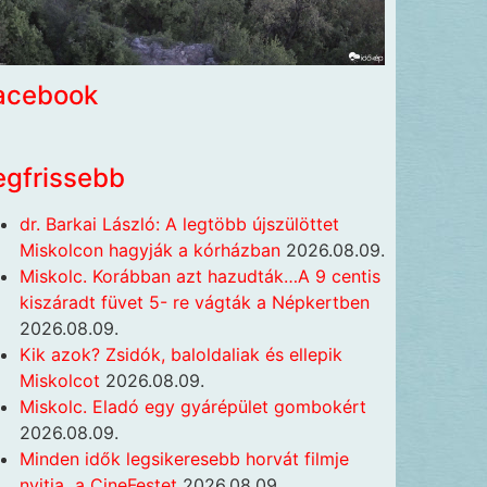
acebook
egfrissebb
dr. Barkai László: A legtöbb újszülöttet
Miskolcon hagyják a kórházban
2026.08.09.
Miskolc. Korábban azt hazudták…A 9 centis
kiszáradt füvet 5- re vágták a Népkertben
2026.08.09.
Kik azok? Zsidók, baloldaliak és ellepik
Miskolcot
2026.08.09.
Miskolc. Eladó egy gyárépület gombokért
2026.08.09.
Minden idők legsikeresebb horvát filmje
nyitja a CineFestet
2026.08.09.