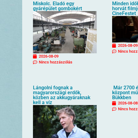
Miskolc. Eladó egy
Minden idő
gyárépület gombokért
horvát filmj
CineFestet
2026-08-09
Nincs hozz
2026-08-09
Nincs hozzászólás
Lángolni fognak a
Már 2700 é
magyarországi erdők,
központ mű
közben az akkugyáraknak
Bükkben
kell a víz
2026-08-08
Nincs hozz