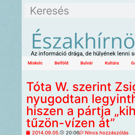
Északhírn
Az információ drága, de hülyének lenni
Miskolc
Belföld
Bulvár
Kultúra
G
Tóta W. szerint Zsi
nyugodtan legyinth
hiszen a pártja „ki
tűzön-vízen át”
2014.09.05.
20:06
Nincs hozzászólás