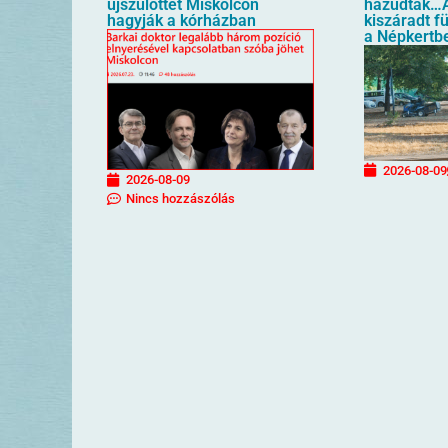
újszülöttet Miskolcon
hazudták…A
hagyják a kórházban
kiszáradt f
a Népkertb
2026-08-09
2026-08-09
Nincs hozzászólás