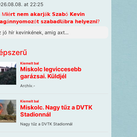
26.08.08. at 22:25
n
M𝗶é𝗿𝘁 𝗻𝗲𝗺 𝗮𝗸𝗮𝗿𝗷á𝗸 𝗦𝘇𝗮𝗯ó 𝗞𝗲𝘃𝗶𝗻
𝗴á𝗻𝗻𝘆𝗼𝗺𝗼𝘇ó𝘁 𝘀𝘇𝗮𝗯𝗮𝗱𝗹á𝗯𝗿𝗮 𝗵𝗲𝗹𝘆𝗲𝘇𝗻𝗶?
z jó hír kevinkének, amig axt...
épszerű