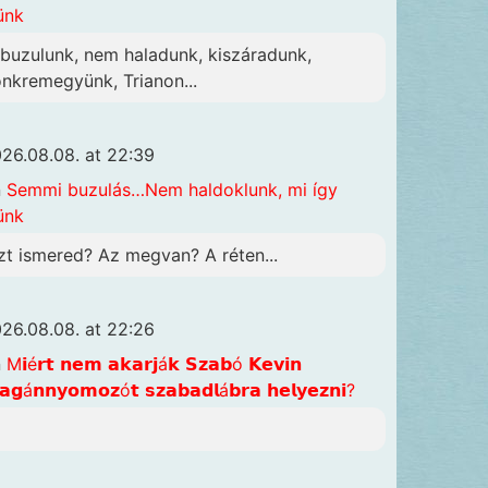
ünk
lbuzulunk, nem haladunk, kiszáradunk,
önkremegyünk, Trianon...
26.08.08. at 22:39
n
Semmi buzulás…Nem haldoklunk, mi így
ünk
zt ismered? Az megvan? A réten...
26.08.08. at 22:26
n
M𝗶é𝗿𝘁 𝗻𝗲𝗺 𝗮𝗸𝗮𝗿𝗷á𝗸 𝗦𝘇𝗮𝗯ó 𝗞𝗲𝘃𝗶𝗻
𝗴á𝗻𝗻𝘆𝗼𝗺𝗼𝘇ó𝘁 𝘀𝘇𝗮𝗯𝗮𝗱𝗹á𝗯𝗿𝗮 𝗵𝗲𝗹𝘆𝗲𝘇𝗻𝗶?