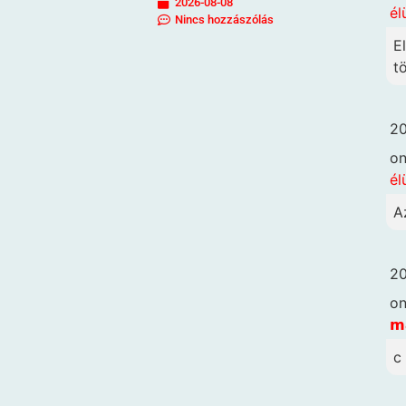
2026-08-08
él
Nincs hozzászólás
E
t
20
o
él
A
20
o
𝗺
c