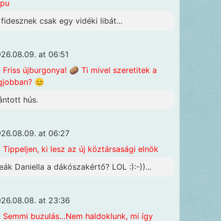
apu
 fidesznek csak egy vidéki libát...
26.08.09. at 06:51
n
Friss újburgonya! 🥔 Ti mivel szeretitek a
gjobban? 😊
ántott hús.
26.08.09. at 06:27
n
Tippeljen, ki lesz az új köztársasági elnök
eák Daniella a dákószakértő? LOL :):-))...
26.08.08. at 23:36
n
Semmi buzulás…Nem haldoklunk, mi így