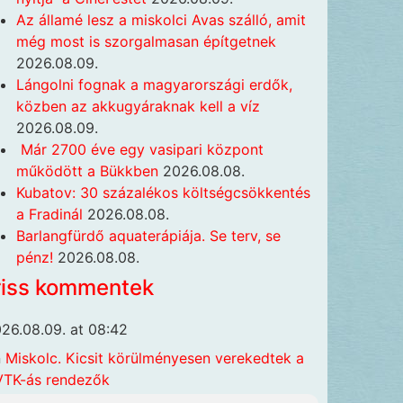
Az államé lesz a miskolci Avas szálló, amit
még most is szorgalmasan építgetnek
2026.08.09.
Lángolni fognak a magyarországi erdők,
közben az akkugyáraknak kell a víz
2026.08.09.
Már 2700 éve egy vasipari központ
működött a Bükkben
2026.08.08.
Kubatov: 30 százalékos költségcsökkentés
a Fradinál
2026.08.08.
Barlangfürdő aquaterápiája. Se terv, se
pénz!
2026.08.08.
riss kommentek
26.08.09. at 08:42
n
Miskolc. Kicsit körülményesen verekedtek a
TK-ás rendezők