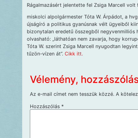
Rágalmazásért jelentette fel Zsiga Marcell volt
miskolci alpolgármester Tóta W. Árpádot, a hvg
újságíró a politikus gyanúsnak vélt ügyeiből kiin
bizonytalan eredetű összegből negyvenmilliós 
olvasható: „láthatóan nem zavarja, hogy korru
Tóta W. szerint Zsiga Marcell nyugodtan legyint
tűzön-vízen át”.
Cikk itt.
Vélemény, hozzászólá
Az e-mail címet nem tesszük közzé.
A kötele
Hozzászólás
*