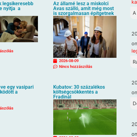
k
k legsikeresebb
Az államé lesz a miskolci
e nyitja a
Avas szálló, amit még most
A
is szorgalmasan építgetnek
20
o
le
ászólás
2026-08-09
R
Nincs hozzászólás
20
ve egy vasipari
Kubatov: 30 százalékos
ködött a
költségcsökkentés a
o
Fradinál
D
ászólás
20
o