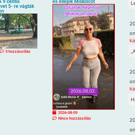
 9 centis
és ellepik Miskolcot
L
üvet 5- re vágták
en
20
o
k
„
5 hozzászólás
20
o
k
H
2026-08-09
Nincs hozzászólás
20
o