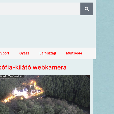
Sport
Gyász
Lájf-sztájl
Múlt köde
sófia-kilátó webkamera