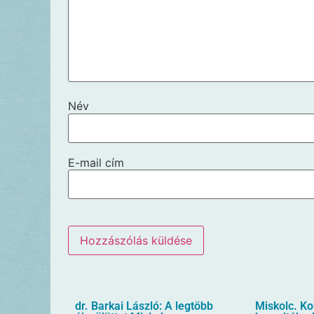
Név
E-mail cím
dr. Barkai László: A legtöbb
Miskolc. K