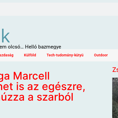
ök
 sem olcsó… Helló bazmegye
azdaság
Külföld
Tech-tudomány-kütyü
Outdoor
Z
ga Marcell
et is az egészre,
húzza a szarból