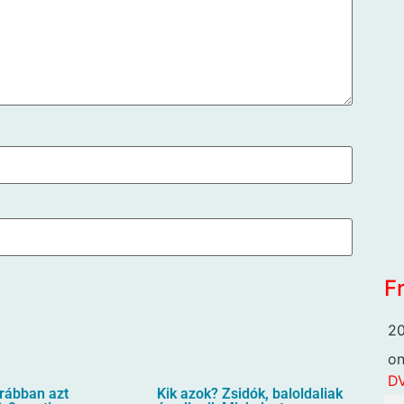
F
20
o
DV
orábban azt
Kik azok? Zsidók, baloldaliak