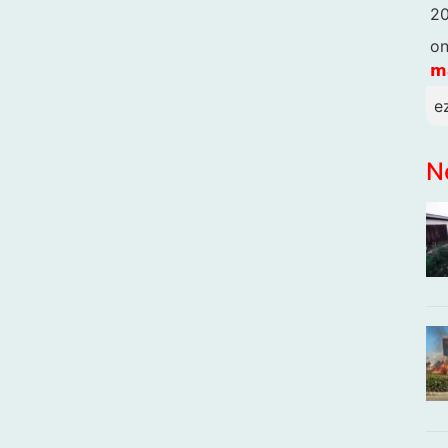
20
o
𝗺
e
N