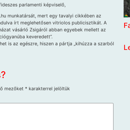
 fideszes parlamenti képviselő,
.hu munkatársát, mert egy tavalyi cikkében az
dulva írt meglehetősen vitriolos publicisztikát. A
F
házat vásárló Zsigáról abban egyebek mellett az
pciógyanúba keveredett”.
het is az egészre, hiszen a pártja „kihúzza a szarból
L
s?
ző mezőket
*
karakterrel jelöltük