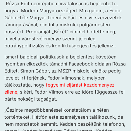
Rózsa Edit nemrégiben hivatalosan is bejelentette,
hogy a Modern Magyarországért Mozgalom, a Fodor
Gábor-féle Magyar Liberális Párt és civil szervezetek
támogatásával, elindul a miskolci polgármesteri
posztért. Programját „Békét” címmel hirdette meg,
mivel a várost véleménye szerint jelenleg
botránypolitizálás és konfliktusgerjesztés jellemzi.
Ismert baloldali politikusok a bejelentést követően
nyomban elkezdték támadni Facaebook oldalán Rózsa
Editet, Simon Gábor, az MSZP miskolci elnöke pedig
levelet írt férjének, Fedor Vilmosnak, melyben
tájékoztatja, hogy
fegyelmi eljárást kezdeményez
ellene,
s kéri, Fedor Vilmos erre az időre függessze fel
pártelnökségi tagságát.
„Őszinte megdöbbenéssel konstatálom a héten
történteket. Hétfőn este személyesen találkozunk, de
nem mondtatok semmit. Kedden beszéltünk telefonon,