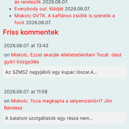
ás rendezők
2026.08.07.
Everybody out. Küldjél
2026.08.07.
Miskolc-DVTK. A kaftános zsidók is szeretik a
focit
2026.08.07.
Friss kommentek
2026.08.07. at 13:43
on
Miskolc. Ezzel akarják ellehetetleníteni Tocát -lásd
győri közgyűlés
Az SZMSZ nagyjából egy kupac lószar.A...
2026.08.07. at 11:58
on
Miskolc. Toca megkapta a selyemzsinórt? Jön
Bandesz
A balatoni szolgáltatók egy része nem...