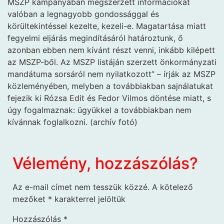
MSZP kampányában megszerzett információkat
valóban a legnagyobb gondossággal és
körültekintéssel kezelte, kezeli-e. Magatartása miatt
fegyelmi eljárás megindításáról határoztunk, ő
azonban ebben nem kívánt részt venni, inkább kilépett
az MSZP-ből. Az MSZP listáján szerzett önkormányzati
mandátuma sorsáról nem nyilatkozott” – írják az MSZP
közleményében, melyben a továbbiakban sajnálatukat
fejezik ki Rózsa Edit és Fedor Vilmos döntése miatt, s
úgy fogalmaznak: ügyükkel a továbbiakban nem
kívánnak foglalkozni. (archív fotó)
Vélemény, hozzászólás?
Az e-mail címet nem tesszük közzé.
A kötelező
mezőket
*
karakterrel jelöltük
Hozzászólás
*