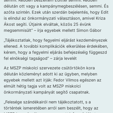
semmi. Kedden beszéltem Edittel semmi. Kedden
délután ott vagy a kampánymegbeszélésen, semmi. És
azóta szintén. Ezek után szerdán bejelentés, hogy Edit
is elindul az önkormányzati választáson, amivel Kriza
Ákost segíti. Útjaink elváltak, közös 25 évünk
megsemmisült” – írja egyebek mellett Simon Gábor
„Tájékoztatlak, hogy fegyelmi eljárást kezdeményezek
ellened. A további komplikációk elkerülése érdekében,
kérem, hogy a fegyelmi eljárás befejezéséig függeszd
fel elnökségi tagságod” – zárja levelét
Az MSZP miskolci szervezete csütörtökön kora
délután közleményt adott ki az ügyben, melyben
egyebek mellett azt írják: Fedor Vilmos egészen az
elmúlt hétig tagja volt az MSZP miskolci
önkormányzati kampányát segítő csapatnak.
„Felesége szándékairól nem tájékoztatott, s a
történtek ismeretében arról sem beszélt, hogy az