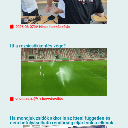
2026-08-07
Nincs hozzászólás
Itt a rezsicsökkentés vége?
2026-08-07
1 hozzászólás
Ha mondjuk zsídók akkor is az itteni független és
nem befolyásolható rendőrség eljárt volna ellenük