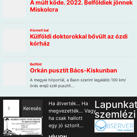
Lapunka
Ha átverték… Ha
Keresés
megvezették… Vagy
szemlézi
ha csak hallott
egy jó sztorit…