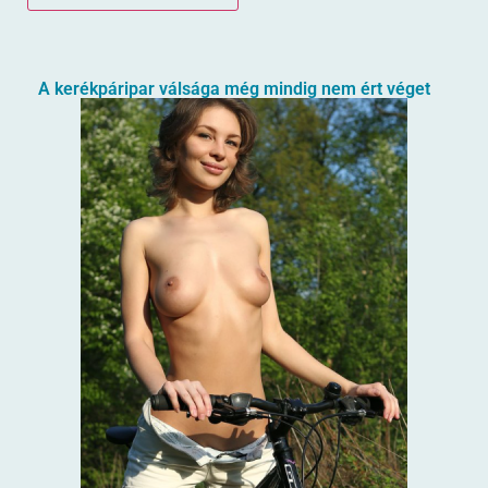
A kerékpáripar válsága még mindig nem ért véget