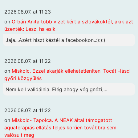
2026.08.07. at 11:23
on
Orbán Anita több vizet kért a szlovákoktól, akik azt
üzenték: Lesz, ha esik
Jaja...Azért hisztikéztél a facebookon..:):):)
2026.08.07. at 11:22
on
Miskolc. Ezzel akarják ellehetetleníteni Tocát -lásd
győri közgyűlés
Nem kell validálnia. Elég ahogy végignézi,...
2026.08.07. at 11:22
on
Miskolc- Tapolca. A NEAK által támogatott
aquaterápiás ellátás teljes körűen továbbra sem
valósult meg