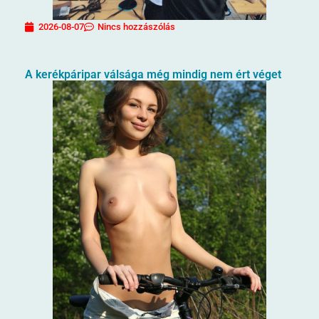
2026-08-07
Nincs hozzászólás
A kerékpáripar válsága még mindig nem ért véget