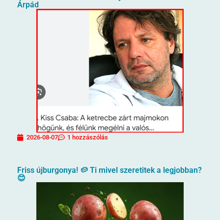
Árpád
2026-08-07
1 hozzászólás
Friss újburgonya! 🥔 Ti mivel szeretitek a legjobban?
😊