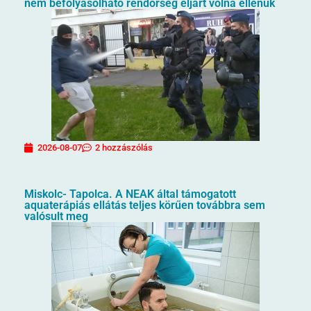
nem befolyásolható rendőrség eljárt volna ellenük
2026-08-07
2 hozzászólás
Miskolc- Tapolca. A NEAK által támogatott
aquaterápiás ellátás teljes körűen továbbra sem
valósult meg