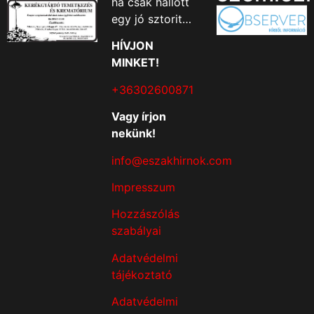
ha csak hallott
egy jó sztorit…
HÍVJON
MINKET!
+36302600871
Vagy írjon
nekünk!
info@eszakhirnok.com
Impresszum
Hozzászólás
szabályai
Adatvédelmi
tájékoztató
Adatvédelmi