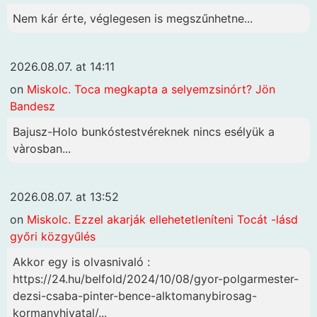
Nem kár érte, véglegesen is megszűnhetne...
2026.08.07. at 14:11
on
Miskolc. Toca megkapta a selyemzsinórt? Jön
Bandesz
Bajusz-Holo bunkóstestvéreknek nincs esélyük a
vàrosban...
2026.08.07. at 13:52
on
Miskolc. Ezzel akarják ellehetetleníteni Tocát -lásd
győri közgyűlés
Akkor egy is olvasnivaló :
https://24.hu/belfold/2024/10/08/gyor-polgarmester-
dezsi-csaba-pinter-bence-alktomanybirosag-
kormanyhivatal/...