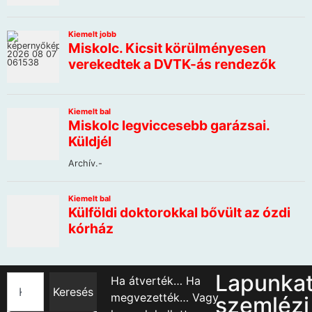
Lapunka
Ha átverték… Ha
Keresés
megvezették… Vagy
szemlézi