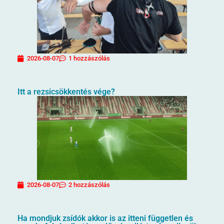
2026-08-07
1 hozzászólás
Itt a rezsicsökkentés vége?
2026-08-07
2 hozzászólás
Ha mondjuk zsídók akkor is az itteni független és