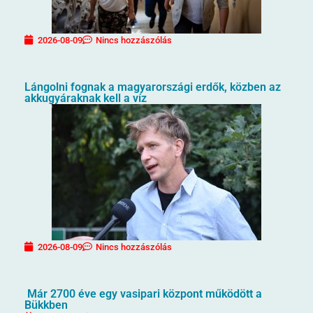
2026-08-09
Nincs hozzászólás
Lángolni fognak a magyarországi erdők, közben az
akkugyáraknak kell a víz
2026-08-09
Nincs hozzászólás
Már 2700 éve egy vasipari központ működött a
Bükkben