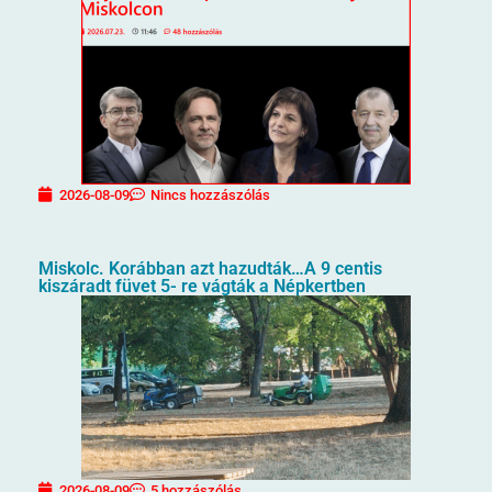
2026-08-09
Nincs hozzászólás
Miskolc. Korábban azt hazudták…A 9 centis
kiszáradt füvet 5- re vágták a Népkertben
2026-08-09
5 hozzászólás