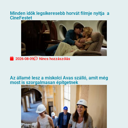
Minden idők legsikeresebb horvát filmje nyitja a
CineFestet
2026-08-09
Nincs hozzászólás
Az államé lesz a miskolci Avas szálló, amit még
most is szorgalmasan építgetnek