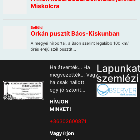
Lapunka
Ha átverték… Ha
megvezették… Vagy
szemlézi
ha csak hallott
egy jó sztorit…
HÍVJON
MINKET!
+36302600871
Vagy írjon