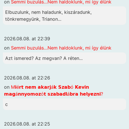
on
Semmi buzulás…Nem haldoklunk, mi így élünk
Elbuzulunk, nem haladunk, kiszáradunk,
tönkremegyünk, Trianon...
2026.08.08. at 22:39
on
Semmi buzulás…Nem haldoklunk, mi így élünk
Azt ismered? Az megvan? A réten...
2026.08.08. at 22:26
on
M𝗶é𝗿𝘁 𝗻𝗲𝗺 𝗮𝗸𝗮𝗿𝗷á𝗸 𝗦𝘇𝗮𝗯ó 𝗞𝗲𝘃𝗶𝗻
𝗺𝗮𝗴á𝗻𝗻𝘆𝗼𝗺𝗼𝘇ó𝘁 𝘀𝘇𝗮𝗯𝗮𝗱𝗹á𝗯𝗿𝗮 𝗵𝗲𝗹𝘆𝗲𝘇𝗻𝗶?
c
2026.08.08. at 22:25