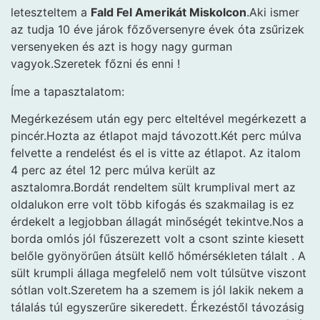
leteszteltem a
Fald Fel Amerikát Miskolcon
.Aki ismer
az tudja 10 éve járok főzőversenyre évek óta zsűrizek
versenyeken és azt is hogy nagy gurman
vagyok.Szeretek főzni és enni !
Íme a tapasztalatom:
Megérkezésem után egy perc elteltével megérkezett a
pincér.Hozta az étlapot majd távozott.Két perc múlva
felvette a rendelést és el is vitte az étlapot. Az italom
4 perc az étel 12 perc múlva került az
asztalomra.Bordát rendeltem sült krumplival mert az
oldalukon erre volt több kifogás és szakmailag is ez
érdekelt a legjobban állagát minőségét tekintve.Nos a
borda omlós jól fűszerezett volt a csont szinte kiesett
belőle gyönyörűen átsült kellő hőmérsékleten tálalt . A
sült krumpli állaga megfelelő nem volt túlsütve viszont
sótlan volt.Szeretem ha a szemem is jól lakik nekem a
tálalás túl egyszerűre sikeredett. Érkezéstől távozásig