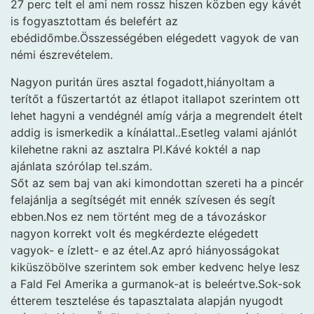
27 perc telt el ami nem rossz hiszen közben egy kávét
is fogyasztottam és belefért az
ebédidőmbe.Összességében elégedett vagyok de van
némi észrevételem.
Nagyon puritán üres asztal fogadott,hiányoltam a
terítőt a fűszertartót az étlapot itallapot szerintem ott
lehet hagyni a vendégnél amíg várja a megrendelt ételt
addig is ismerkedik a kínálattal..Esetleg valami ajánlót
kilehetne rakni az asztalra Pl.Kávé koktél a nap
ajánlata szórólap tel.szám.
Sőt az sem baj van aki kimondottan szereti ha a pincér
felajánlja a segítségét mit ennék szívesen és segít
ebben.Nos ez nem történt meg de a távozáskor
nagyon korrekt volt és megkérdezte elégedett
vagyok- e ízlett- e az étel.Az apró hiányosságokat
kiküszöbölve szerintem sok ember kedvenc helye lesz
a Fald Fel Amerika a gurmanok-at is beleértve.Sok-sok
étterem tesztelése és tapasztalata alapján nyugodt