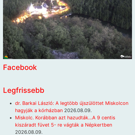
Facebook
Legfrissebb
dr. Barkai László: A legtöbb újszülöttet Miskolcon
hagyják a kórházban
2026.08.09.
Miskolc. Korábban azt hazudták…A 9 centis
kiszáradt füvet 5- re vágták a Népkertben
2026.08.09.