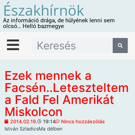
Északhírnök
Az információ drága, de hülyének lenni sem
olcsó… Helló bazmegye
Ezek mennek a
Facsén..Leteszteltem
a Fald Fel Amerikát
Miskolcon
2014.02.19.
19:14
Nincs hozzászólás
István SzladicsMa délben