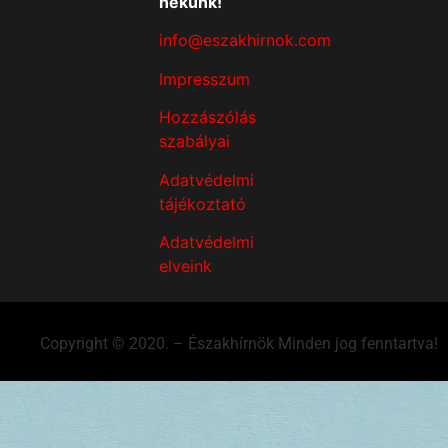
nekünk!
info@eszakhirnok.com
Impresszum
Hozzászólás
szabályai
Adatvédelmi
tájékoztató
Adatvédelmi
elveink
Copyright © 2020. – Északhírnök Minden jog fenntartva!