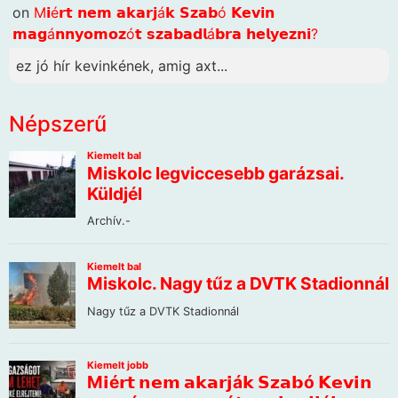
on
M𝗶é𝗿𝘁 𝗻𝗲𝗺 𝗮𝗸𝗮𝗿𝗷á𝗸 𝗦𝘇𝗮𝗯ó 𝗞𝗲𝘃𝗶𝗻
𝗺𝗮𝗴á𝗻𝗻𝘆𝗼𝗺𝗼𝘇ó𝘁 𝘀𝘇𝗮𝗯𝗮𝗱𝗹á𝗯𝗿𝗮 𝗵𝗲𝗹𝘆𝗲𝘇𝗻𝗶?
ez jó hír kevinkének, amig axt...
Népszerű