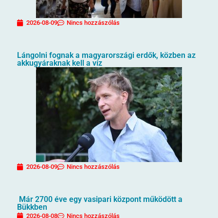
2026-08-09
Nincs hozzászólás
Lángolni fognak a magyarországi erdők, közben az
akkugyáraknak kell a víz
2026-08-09
Nincs hozzászólás
Már 2700 éve egy vasipari központ működött a
Bükkben
2026-08-08
Nincs hozzászólás