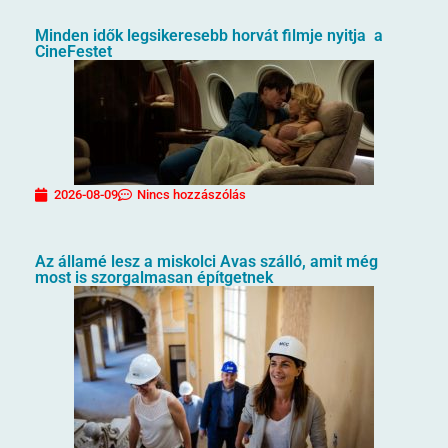
Minden idők legsikeresebb horvát filmje nyitja a
CineFestet
2026-08-09
Nincs hozzászólás
Az államé lesz a miskolci Avas szálló, amit még
most is szorgalmasan építgetnek