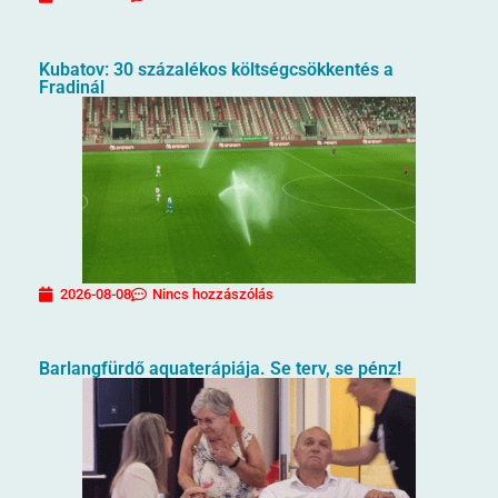
Kubatov: 30 százalékos költségcsökkentés a
Fradinál
2026-08-08
Nincs hozzászólás
Barlangfürdő aquaterápiája. Se terv, se pénz!