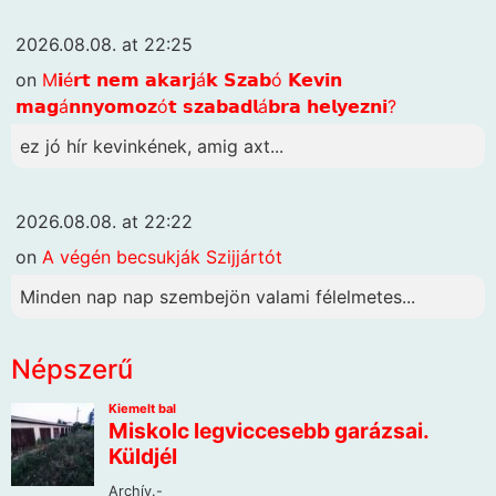
2026.08.08. at 22:25
on
M𝗶é𝗿𝘁 𝗻𝗲𝗺 𝗮𝗸𝗮𝗿𝗷á𝗸 𝗦𝘇𝗮𝗯ó 𝗞𝗲𝘃𝗶𝗻
𝗺𝗮𝗴á𝗻𝗻𝘆𝗼𝗺𝗼𝘇ó𝘁 𝘀𝘇𝗮𝗯𝗮𝗱𝗹á𝗯𝗿𝗮 𝗵𝗲𝗹𝘆𝗲𝘇𝗻𝗶?
ez jó hír kevinkének, amig axt...
2026.08.08. at 22:22
on
A végén becsukják Szijjártót
Minden nap nap szembejön valami félelmetes...
Népszerű