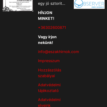
egy jó sztorit…
HÍVJON
MINKET!
+36302600871
Vagy írjon
nekünk!
info@eszakhirnok.com
Impresszum
Hozzászólás
szabályai
Adatvédelmi
tájékoztató
Adatvédelmi
elveink