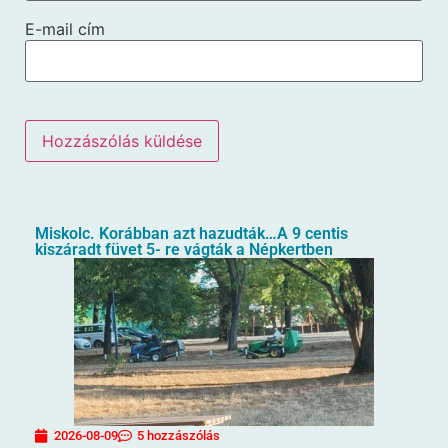
E-mail cím
Miskolc. Korábban azt hazudták…A 9 centis
kiszáradt füvet 5- re vágták a Népkertben
2026-08-09
5 hozzászólás