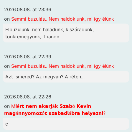
2026.08.08. at 23:36
on
Semmi buzulás…Nem haldoklunk, mi így élünk
Elbuzulunk, nem haladunk, kiszáradunk,
tönkremegyünk, Trianon...
2026.08.08. at 22:39
on
Semmi buzulás…Nem haldoklunk, mi így élünk
Azt ismered? Az megvan? A réten...
2026.08.08. at 22:26
on
M𝗶é𝗿𝘁 𝗻𝗲𝗺 𝗮𝗸𝗮𝗿𝗷á𝗸 𝗦𝘇𝗮𝗯ó 𝗞𝗲𝘃𝗶𝗻
𝗺𝗮𝗴á𝗻𝗻𝘆𝗼𝗺𝗼𝘇ó𝘁 𝘀𝘇𝗮𝗯𝗮𝗱𝗹á𝗯𝗿𝗮 𝗵𝗲𝗹𝘆𝗲𝘇𝗻𝗶?
c