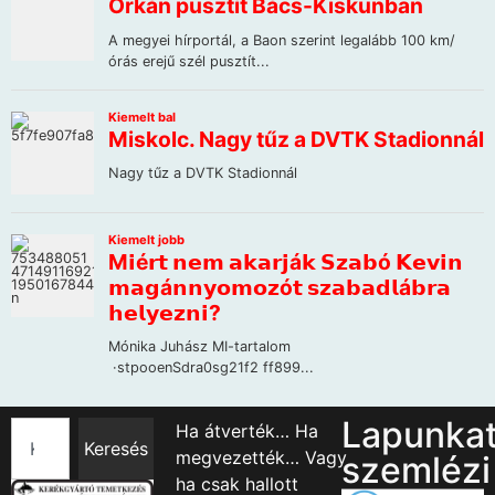
Lapunka
Ha átverték… Ha
Keresés
megvezették… Vagy
szemlézi
ha csak hallott