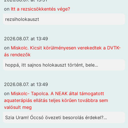
on
Itt a rezsicsökkentés vége?
rezsiholokauszt
2026.08.07. at 13:49
on
Miskolc. Kicsit körülményesen verekedtek a DVTK-
ás rendezők
hoppá, itt sajnos holokauszt történt, bele...
2026.08.07. at 13:49
on
Miskolc- Tapolca. A NEAK által támogatott
aquaterápiás ellátás teljes körűen továbbra sem
valósult meg
Szia Uram! Óccsó övezeti besorolás érdekel?...