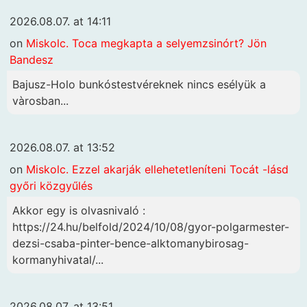
2026.08.07. at 14:11
on
Miskolc. Toca megkapta a selyemzsinórt? Jön
Bandesz
Bajusz-Holo bunkóstestvéreknek nincs esélyük a
vàrosban...
2026.08.07. at 13:52
on
Miskolc. Ezzel akarják ellehetetleníteni Tocát -lásd
győri közgyűlés
Akkor egy is olvasnivaló :
https://24.hu/belfold/2024/10/08/gyor-polgarmester-
dezsi-csaba-pinter-bence-alktomanybirosag-
kormanyhivatal/...
2026.08.07. at 13:51