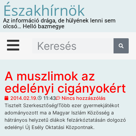
Északhírnök
Az információ drága, de hülyének lenni sem
olcsó… Helló bazmegye
A muszlimok az
edelényi cigányokért
2014.02.19.
11:43
Nincs hozzászólás
Tisztelt Szerkesztőség!Több ezer
gyermekjátékot
adományozott ma a Magyar Iszlám Közösség a
hátrányos helyzetű diákok felzárkóztatásán dolgozó
edelényi Új Esély Oktatási Központnak.