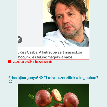
2026-08-07
1 hozzászólás
Friss újburgonya! 🥔 Ti mivel szeretitek a legjobban?
😊