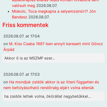
valósult meg
2026.08.07.
Miskolc. Toca megkapta a selyemzsinórt? Jön
Bandesz
2026.08.07.
Friss kommentek
2026.08.07. at 17:04
on
M. Kiss Csaba 1997-ben annyit keresett mint Göncz
Árpád
Akkor ő is az MSZMP ezer...
2026.08.07. at 17:03
on
Ha mondjuk zsídók akkor is az itteni független és
nem befolyásolható rendőrség eljárt volna ellenük
ha zsidók lettek volna, ökörállat nagybetűkkel...