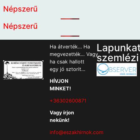
Népszerű
Népszerű
Lapunka
Ha átverték… Ha
megvezették… Vagy
szemlézi
ha csak hallott
egy jó sztorit…
HÍVJON
MINKET!
+36302600871
Vagy írjon
nekünk!
info@eszakhirnok.com