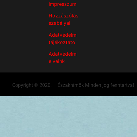
Impresszum
Hozzászólás
szabályai
Adatvédelmi
tájékoztató
Adatvédelmi
elveink
Copyright © 2020. – Északhírnök Minden jog fenntartva!