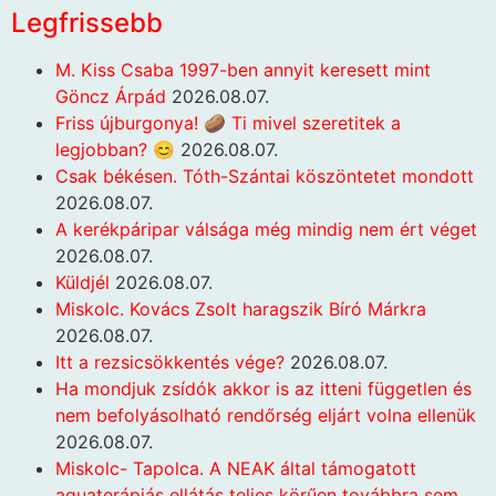
Legfrissebb
M. Kiss Csaba 1997-ben annyit keresett mint
Göncz Árpád
2026.08.07.
Friss újburgonya! 🥔 Ti mivel szeretitek a
legjobban? 😊
2026.08.07.
Csak békésen. Tóth-Szántai köszöntetet mondott
2026.08.07.
A kerékpáripar válsága még mindig nem ért véget
2026.08.07.
Küldjél
2026.08.07.
Miskolc. Kovács Zsolt haragszik Bíró Márkra
2026.08.07.
Itt a rezsicsökkentés vége?
2026.08.07.
Ha mondjuk zsídók akkor is az itteni független és
nem befolyásolható rendőrség eljárt volna ellenük
2026.08.07.
Miskolc- Tapolca. A NEAK által támogatott
aquaterápiás ellátás teljes körűen továbbra sem