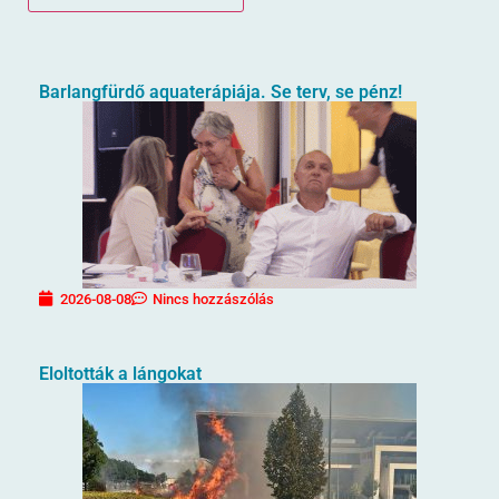
Barlangfürdő aquaterápiája. Se terv, se pénz!
2026-08-08
Nincs hozzászólás
Eloltották a lángokat