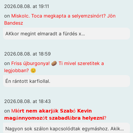
2026.08.08. at 19:11
on
Miskolc. Toca megkapta a selyemzsinórt? Jön
Bandesz
AKkor megint elmaradt a fürdés x...
2026.08.08. at 18:59
on
Friss újburgonya! 🥔 Ti mivel szeretitek a
legjobban? 😊
Én rántott karfiollal.
2026.08.08. at 18:43
on
M𝗶é𝗿𝘁 𝗻𝗲𝗺 𝗮𝗸𝗮𝗿𝗷á𝗸 𝗦𝘇𝗮𝗯ó 𝗞𝗲𝘃𝗶𝗻
𝗺𝗮𝗴á𝗻𝗻𝘆𝗼𝗺𝗼𝘇ó𝘁 𝘀𝘇𝗮𝗯𝗮𝗱𝗹á𝗯𝗿𝗮 𝗵𝗲𝗹𝘆𝗲𝘇𝗻𝗶?
Nagyon sok szálon kapcsolódtak egymáshoz. Akik...