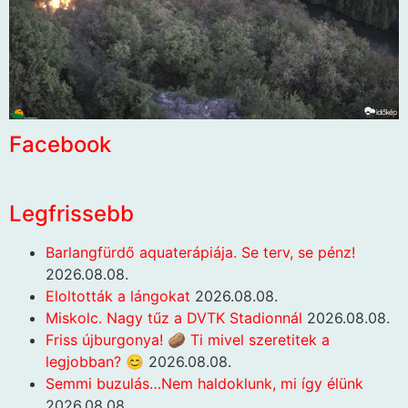
Facebook
Legfrissebb
Barlangfürdő aquaterápiája. Se terv, se pénz!
2026.08.08.
Eloltották a lángokat
2026.08.08.
Miskolc. Nagy tűz a DVTK Stadionnál
2026.08.08.
Friss újburgonya! 🥔 Ti mivel szeretitek a
legjobban? 😊
2026.08.08.
Semmi buzulás…Nem haldoklunk, mi így élünk
2026.08.08.