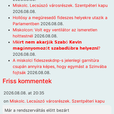
Miskolc. Lecsúszó városrészek. Szentpéteri kapu
2026.08.08.
Hollósy a megüresedő fideszes helyekre utazik a
Parlamentben
2026.08.08.
Miskolcon: Volt egy ventilátor az ismeretlen
holttestnél
2026.08.08.
M𝗶é𝗿𝘁 𝗻𝗲𝗺 𝗮𝗸𝗮𝗿𝗷á𝗸 𝗦𝘇𝗮𝗯ó 𝗞𝗲𝘃𝗶𝗻
𝗺𝗮𝗴á𝗻𝗻𝘆𝗼𝗺𝗼𝘇ó𝘁 𝘀𝘇𝗮𝗯𝗮𝗱𝗹á𝗯𝗿𝗮 𝗵𝗲𝗹𝘆𝗲𝘇𝗻𝗶?
2026.08.08.
A miskolci fideszeskdnp-s jelenlegi garnitúra
csupán annyira képes, hogy egymást a Szinvába
fojtsák
2026.08.08.
Friss kommentek
2026.08.08. at 20:35
on
Miskolc. Lecsúszó városrészek. Szentpéteri kapu
Már a rendszerváltás elött bezárt