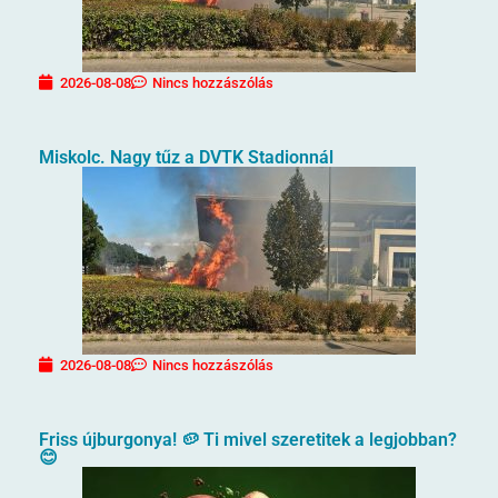
2026-08-08
Nincs hozzászólás
Miskolc. Nagy tűz a DVTK Stadionnál
2026-08-08
Nincs hozzászólás
Friss újburgonya! 🥔 Ti mivel szeretitek a legjobban?
😊