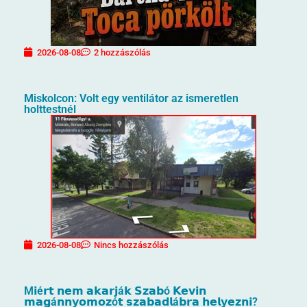
2026-08-08
2 hozzászólás
Miskolcon: Volt egy ventilátor az ismeretlen
holttestnél
2026-08-08
Nincs hozzászólás
M𝗶é𝗿𝘁 𝗻𝗲𝗺 𝗮𝗸𝗮𝗿𝗷á𝗸 𝗦𝘇𝗮𝗯ó 𝗞𝗲𝘃𝗶𝗻
𝗺𝗮𝗴á𝗻𝗻𝘆𝗼𝗺𝗼𝘇ó𝘁 𝘀𝘇𝗮𝗯𝗮𝗱𝗹á𝗯𝗿𝗮 𝗵𝗲𝗹𝘆𝗲𝘇𝗻𝗶?