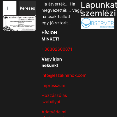
Lapunka
Ha átverték… Ha
Keresés
megvezették… Vagy
szemlézi
ha csak hallott
egy jó sztorit…
HÍVJON
MINKET!
+36302600871
Vagy írjon
nekünk!
info@eszakhirnok.com
Impresszum
Hozzászólás
szabályai
Adatvédelmi