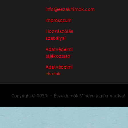
info@eszakhirnok.com
Impresszum
Hozzászólás
szabályai
Adatvédelmi
tájékoztató
Adatvédelmi
elveink
Copyright © 2020. – Északhírnök Minden jog fenntartva!