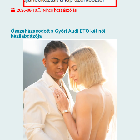
2026-08-10
Nincs hozzászólás
Összeházasodott a Győri Audi ETO két női
kézilabdázója