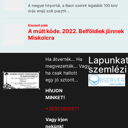
Lapunka
Ha átverték… Ha
megvezették… Vagy
szemlézi
ha csak hallott
egy jó sztorit…
HÍVJON
MINKET!
+36302600871
Vagy írjon
nekünk!