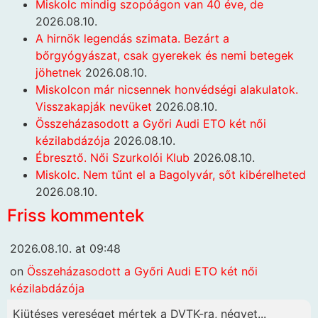
Miskolc mindig szopóágon van 40 éve, de
2026.08.10.
A hirnök legendás szimata. Bezárt a
bőrgyógyászat, csak gyerekek és nemi betegek
jöhetnek
2026.08.10.
Miskolcon már nicsennek honvédségi alakulatok.
Visszakapják nevüket
2026.08.10.
Összeházasodott a Győri Audi ETO két női
kézilabdázója
2026.08.10.
Ébresztő. Női Szurkolói Klub
2026.08.10.
Miskolc. Nem tűnt el a Bagolyvár, sőt kibérelheted
2026.08.10.
Friss kommentek
2026.08.10. at 09:48
on
Összeházasodott a Győri Audi ETO két női
kézilabdázója
Kiütéses vereséget mértek a DVTK-ra, négyet...