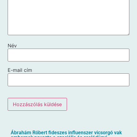
Név
E-mail cím
Ábrahám Róbert fideszes influenszer vicsorgó vak