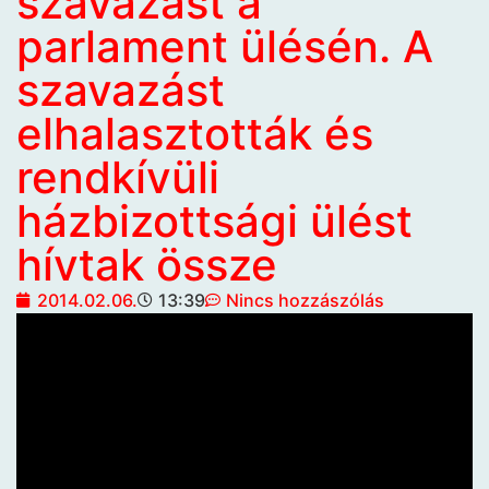
szavazást a
parlament ülésén. A
szavazást
elhalasztották és
rendkívüli
házbizottsági ülést
hívtak össze
2014.02.06.
13:39
Nincs hozzászólás