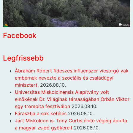
Facebook
Legfrissebb
Ábrahám Róbert fideszes influenszer vicsorgó vak
embernek nevezte a szociális és családügyi
minisztert.
2026.08.10.
Universitas Miskolcinensis Alapítvány volt
elnökének Dr. Világinak társaságában Orbán Viktor
egy trombita fesztiválon
2026.08.10.
Fárasztja a sok kefélés
2026.08.10.
Járt Miskolcon is. Tony Curtis élete végéig ápolta
a magyar zsidó gyökereit
2026.08.10.