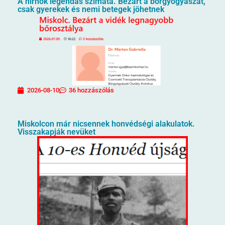
A hirnök legendás szimata. Bezárt a bőrgyógyászat,
csak gyerekek és nemi betegek jöhetnek
2026-08-10
36 hozzászólás
Miskolcon már nicsennek honvédségi alakulatok.
Visszakapják nevüket