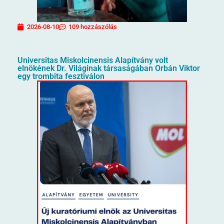
2026-08-10
109 hozzászólás
Universitas Miskolcinensis Alapítvány volt
elnökének Dr. Világinak társaságában Orbán Viktor
egy trombita fesztiválon