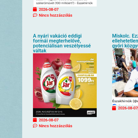
2026-08-07
Nincs hozzászólás
A nyári vakáció eddigi
Miskolc. Ez
formái megterhelővé,
ellehetetlen
potenciálisan veszélyessé
győri közgy
váltak
2026-08-07
2026-08-07
Nincs hozzászólás