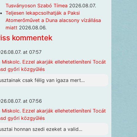
Tusványoson Szabó Tímea
2026.08.07.
Teljesen lekapcsolhatják a Paksi
Atomerőművet a Duna alacsony vízállása
miatt
2026.08.06.
riss kommentek
26.08.07. at 07:57
n
Miskolc. Ezzel akarják ellehetetleníteni Tocát
ásd győri közgyűlés
usztainak csak félig van igaza mert...
26.08.07. at 07:56
n
Miskolc. Ezzel akarják ellehetetleníteni Tocát
ásd győri közgyűlés
usztai honnan szedi ezeket a valid...