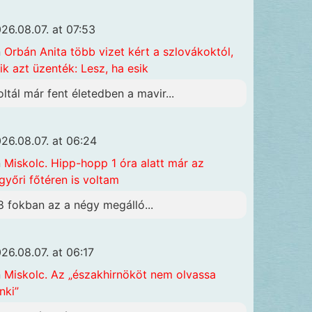
26.08.07. at 07:53
n
Orbán Anita több vizet kért a szlovákoktól,
ik azt üzenték: Lesz, ha esik
oltál már fent életedben a mavir...
26.08.07. at 06:24
n
Miskolc. Hipp-hopp 1 óra alatt már az
győri főtéren is voltam
8 fokban az a négy megálló...
26.08.07. at 06:17
n
Miskolc. Az „északhirnököt nem olvassa
nki”