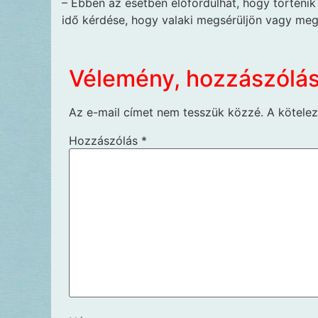
– Ebben az esetben előfordulhat, hogy történi
idő kérdése, hogy valaki meg­sérüljön vagy meg
Vélemény, hozzászólá
Az e-mail címet nem tesszük közzé.
A kötele
Hozzászólás
*