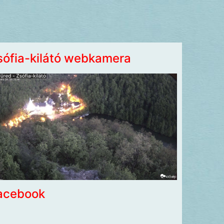
sófia-kilátó webkamera
acebook