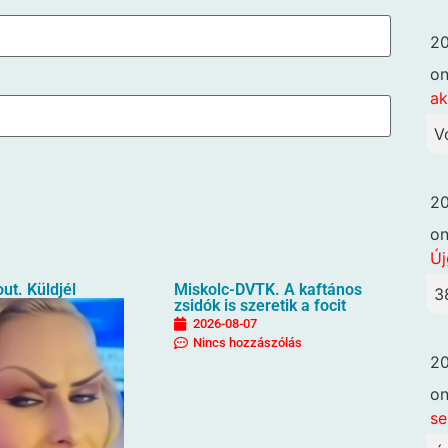
20
o
ak
V
20
o
Új
ut. Küldjél
Miskolc-DVTK. A kaftános
3
zsidók is szeretik a focit
2026-08-07
Nincs hozzászólás
20
o
se