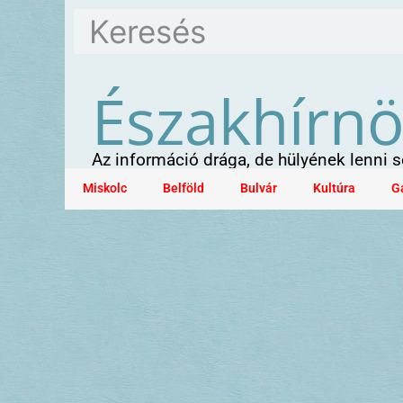
Északhírn
Az információ drága, de hülyének lenni
Miskolc
Belföld
Bulvár
Kultúra
G