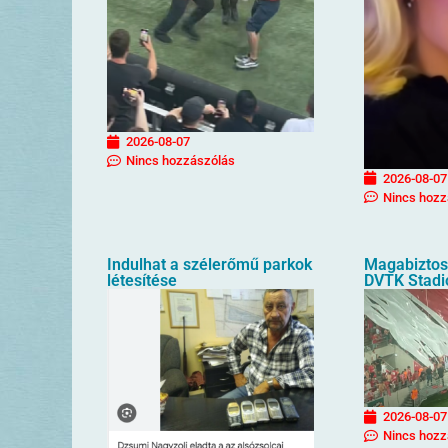
2026-08-07
Nincs hozzászólás
2026-08-07
Nincs hozz
Indulhat a szélerőmű parkok
Magabiztos 
létesítése
DVTK Stad
2026-08-07
Nincs hozz