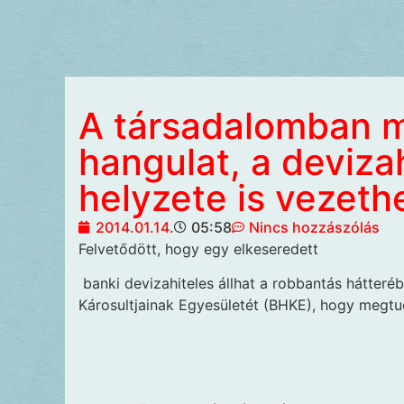
A társadalomban m
hangulat, a deviza
helyzete is vezeth
2014.01.14.
05:58
Nincs hozzászólás
Felvetődött, hogy egy elkeseredett
banki devizahiteles állhat a robbantás hátteréb
Károsultjainak Egyesületét (BHKE), hogy megtudj