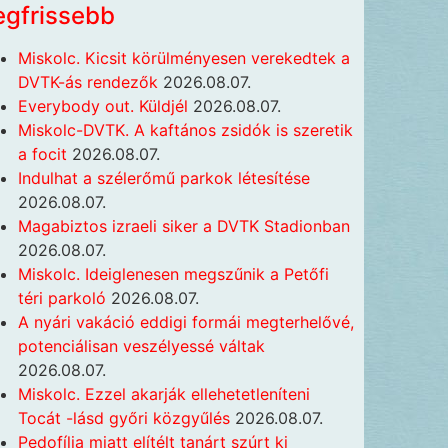
egfrissebb
Miskolc. Kicsit körülményesen verekedtek a
DVTK-ás rendezők
2026.08.07.
Everybody out. Küldjél
2026.08.07.
Miskolc-DVTK. A kaftános zsidók is szeretik
a focit
2026.08.07.
Indulhat a szélerőmű parkok létesítése
2026.08.07.
Magabiztos izraeli siker a DVTK Stadionban
2026.08.07.
Miskolc. Ideiglenesen megszűnik a Petőfi
téri parkoló
2026.08.07.
A nyári vakáció eddigi formái megterhelővé,
potenciálisan veszélyessé váltak
2026.08.07.
Miskolc. Ezzel akarják ellehetetleníteni
Tocát -lásd győri közgyűlés
2026.08.07.
Pedofília miatt elítélt tanárt szúrt ki