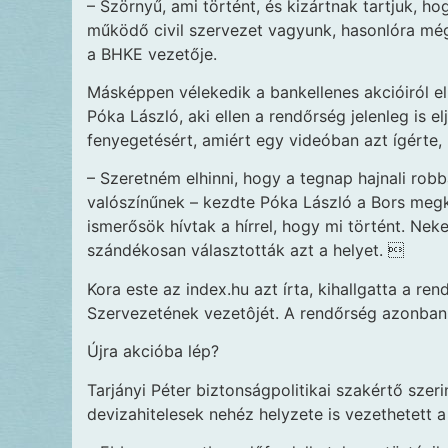
– Szörnyű, ami történt, és kizártnak tartjuk, ho
működő civil szervezet vagyunk, hasonlóra még
a BHKE vezetője.
Másképpen vélekedik a bankellenes akcióiról 
Póka László, aki ellen a rendőrség jelenleg is e
fenyegetésért, amiért egy videóban azt ígérte,
– Szeretném elhinni, hogy a tegnap hajnali rob
valószínűnek – kezdte Póka László a Bors megk
ismerősök hívtak a hírrel, hogy mi történt. Nek
szándékosan választották azt a helyet. 
Kora este az index.hu azt írta, kihallgatta a r
Szervezetének vezetôjét. A rendőrség azonban 
Újra akcióba lép?
Tarjányi Péter biztonságpolitikai szakértő sze
devizahitelesek nehéz helyzete is vezethetett 