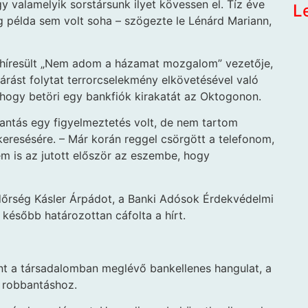
gy valamelyik sorstársunk ilyet kövessen el. Tíz éve
L
 példa sem volt soha – szögezte le Lénárd Mariann,
elhíresült „Nem adom a házamat mozgalom” vezetője,
ljárást folytat terrorcselekmény elkövetésével való
 hogy betöri egy bankfiók kirakatát az Oktogonon.
bantás egy figyelmeztetés volt, de nem tartom
eresésére. – Már korán reggel csörgött a telefonom,
em is az jutott először az eszembe, hogy
endőrség Kásler Árpádot, a Banki Adósok Érdekvédelmi
később határozottan cáfolta a hírt.
rint a társadalomban meglévő bankellenes hangulat, a
a robbantáshoz.