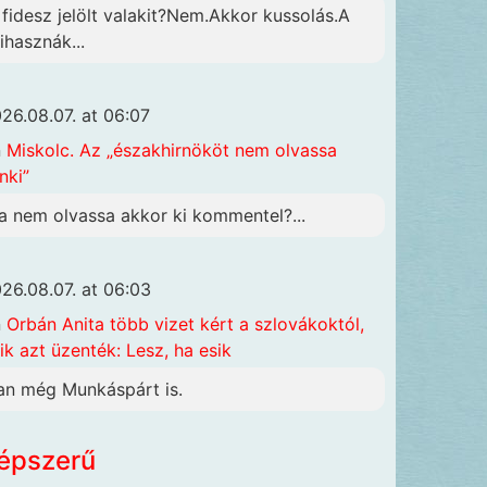
 fidesz jelölt valakit?Nem.Akkor kussolás.A
ihasznák...
26.08.07. at 06:07
n
Miskolc. Az „északhirnököt nem olvassa
nki”
a nem olvassa akkor ki kommentel?...
26.08.07. at 06:03
n
Orbán Anita több vizet kért a szlovákoktól,
ik azt üzenték: Lesz, ha esik
an még Munkáspárt is.
épszerű