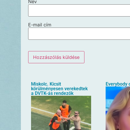
Név
E-mail cím
Miskolc. Kicsit
Everybody o
körülményesen verekedtek
a DVTK-ás rendezők