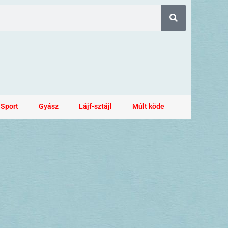
Sport
Gyász
Lájf-sztájl
Múlt köde