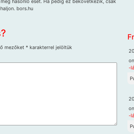
k még hasonló eset. Ha pedig ez bekövetkezik, csak
haljon. bors.hu
s?
F
ző mezőket
*
karakterrel jelöltük
20
o
-l
P
20
o
-l
P