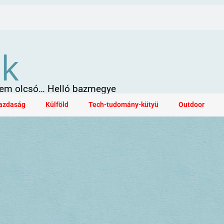
ök
 sem olcsó… Helló bazmegye
azdaság
Külföld
Tech-tudomány-kütyü
Outdoor