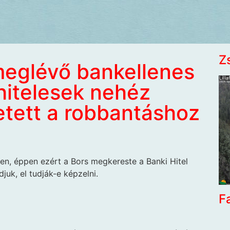
Z
eglévő bankellenes
hitelesek nehéz
etett a robbantáshoz
en, éppen ezért a Bors megkereste a Banki Hi­tel
uk, el tudják-e képzelni.
F