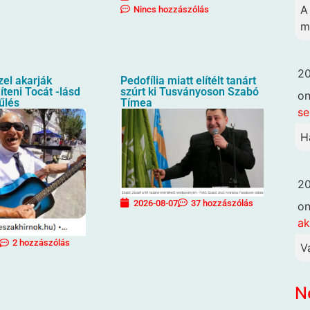
A
Nincs hozzászólás
m
20
zel akarják
Pedofília miatt elítélt tanárt
íteni Tocát -lásd
szúrt ki Tusványoson Szabó
o
űlés
Tímea
se
H
20
2026-08-07
37 hozzászólás
o
ak
2 hozzászólás
V
N