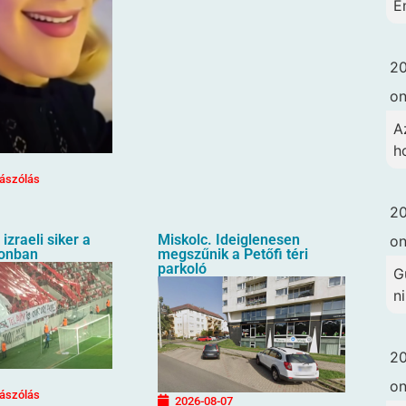
É
20
o
A
h
ászólás
20
izraeli siker a
Miskolc. Ideiglenesen
o
ionban
megszűnik a Petőfi téri
parkoló
G
ni
20
o
ászólás
2026-08-07