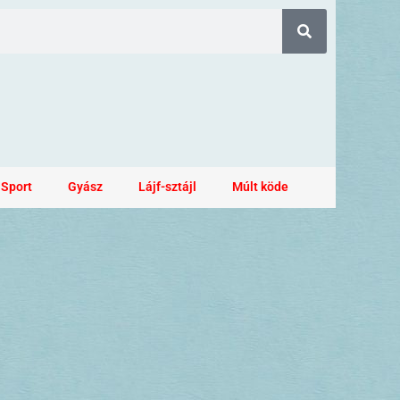
Sport
Gyász
Lájf-sztájl
Múlt köde