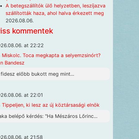
A betegszállítók ülő helyzetben, leszíjazva
szállították haza, ahol halva érkezett meg
2026.08.06.
riss kommentek
26.08.06. at 22:22
n
Miskolc. Toca megkapta a selyemzsinórt?
n Bandesz
 fidesz előbb bukott meg mint...
26.08.06. at 22:01
n
Tippeljen, ki lesz az új köztársasági elnök
aka belépő kérdés: "Ha Mészáros Lőrinc...
26.08.06. at 21:58