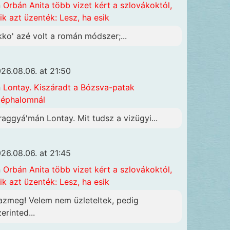
n
Orbán Anita több vizet kért a szlovákoktól,
ik azt üzenték: Lesz, ha esik
kko' azé volt a román módszer;...
26.08.06. at 21:50
n
Lontay. Kiszáradt a Bózsva-patak
éphalomnál
raggyá'mán Lontay. Mit tudsz a vizügyi...
26.08.06. at 21:45
n
Orbán Anita több vizet kért a szlovákoktól,
ik azt üzenték: Lesz, ha esik
azmeg! Velem nem üzleteltek, pedig
erinted...