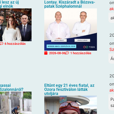
i lesz az új
Lontay. Kiszáradt a Bózsva-
o
i elnök
patak Széphalomnál
ak
a
20
o
6 hozzászólás
Sz
2026-08-06
1 hozzászólás
Á
20
o
 kassai
Eltűnt egy 21 éves fiatal, az
 Szalonnáról?
Ozora fesztiválon látták
ak
utoljára
P
sz