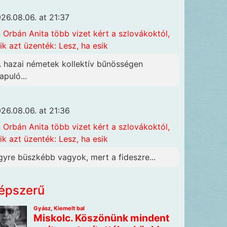
26.08.06. at 21:37
n
Orbán Anita több vizet kért a szlovákoktól,
ik azt üzenték: Lesz, ha esik
A hazai németek kollektív bűnösségen
apuló...
26.08.06. at 21:36
n
Orbán Anita több vizet kért a szlovákoktól,
ik azt üzenték: Lesz, ha esik
gyre büszkébb vagyok, mert a fideszre...
épszerű