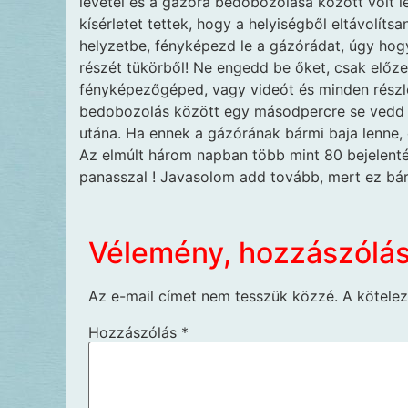
levétel és a gázóra bedobozolása között volt l
kísérletet tettek, hogy a helyiségből eltávolítsa
helyzetbe, fényképezd le a gázórádat, úgy hogy 
részét tükörből! Ne engedd be őket, csak előze
fényképezőgéped, vagy videót és minden részle
bedobozolás között egy másodpercre se vedd le
utána. Ha ennek a gázórának bármi baja lenne, cs
Az elmúlt három napban több mint 80 bejelent
panasszal ! Javasolom add tovább, mert ez bár
Vélemény, hozzászólá
Az e-mail címet nem tesszük közzé.
A kötele
Hozzászólás
*