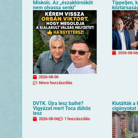
Miskolc. Az „északhirnököt
Tippeljen, k
nem olvassa senki”
köztársaság
2026-08-06
2026-08-06
Nincs hozzászólás
DVTK. Újra lesz balhé?
Kiutálták a
Vigyázat mert Toca dühös
cigányokat
lesz
2026-08-06
1 hozzászólás