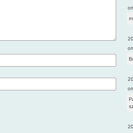
o
m
20
o
B
20
o
Pa
s
20