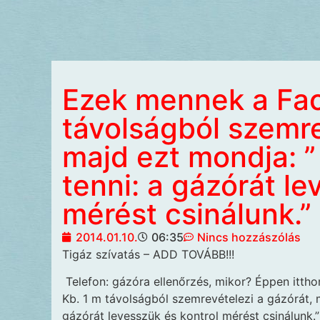
Ezek mennek a Fa
távolságból szemre
majd ezt mondja: ”
tenni: a gázórát le
mérést csinálunk.”
2014.01.10.
06:35
Nincs hozzászólás
Tigáz szívatás – ADD TOVÁBB!!!
Telefon: gázóra ellenőrzés, mikor? Éppen itth
Kb. 1 m távolságból szemrevételezi a gázórát, 
gázórát levesszük és kontrol mérést csinálunk.”