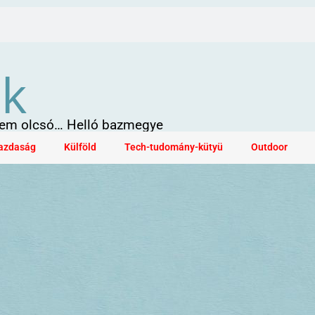
ök
 sem olcsó… Helló bazmegye
azdaság
Külföld
Tech-tudomány-kütyü
Outdoor