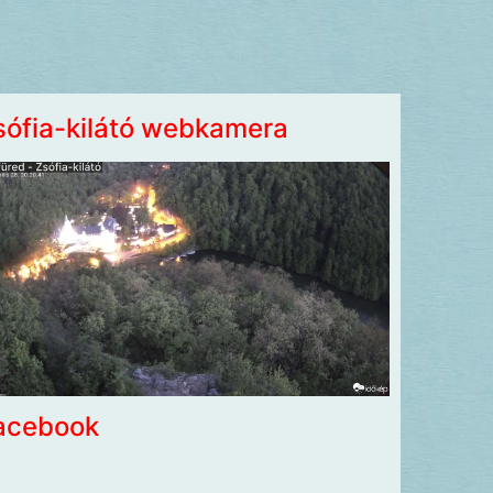
sófia-kilátó webkamera
acebook