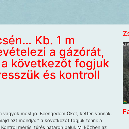
Z
csén… Kb. 1 m
vételezi a gázórát,
 a következőt fogjuk
vesszük és kontroll
F
on vagyok most jó. Beengedem Őket, ketten vannak.
majd ezt mondja: ” a következőt fogjuk tenni: a
 Kontrol mérés: tűrés határon belül. Mi közben az