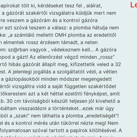
L
írokat tölt ki, kérdéseket tesz fel , aláírat,
a gázórát szakértői vizsgálatra küldjük mert nem
re veszem a gázórám és a kontrol gázóra
or ezt szóvá teszem a válasz: a plomba hátulja nem
ike: „a számláló melletti OMH plomba az eredetitől
án elmentek rossz érzésem támadt, a neten
em: sz@rban vagyok , védekeznem kell… A gázóra
opod a gázt! Az ellenőrzést végző minden „rossz”
rtő hibás gázórát állapít meg, kifizettetik veled a 32
. A jelenlegi jogállás a szolgáltatót védi, a vétlen
ra a gázlopásokból minden módszer megengedett
rtői vizsgáltra vidd a saját független szakértődet
lőkerestem azt a két héttel ezelőtti fényképet, amit
b. 30 cm távolságból készült teljesen jól kivehető a
báltam visszaidézni a történteket…ezek már úgy
gból a „szaki” nem láthatta a plomba „eredetiségét”!
tel és a kontrol mérés után tükörrel nézte meg! Nem
olyamatosan szóval tartott a papírok kitöltésével. A