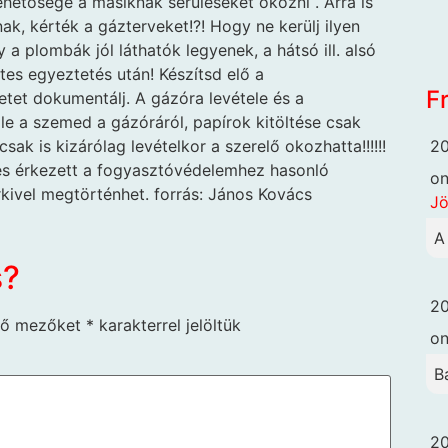
ehetősége a másiknak sérüléseket okozni . Arra is
nak, kérték a gázterveket!?! Hogy ne kerülj ilyen
a plombák jól láthatók legyenek, a hátsó ill. alsó
tes egyeztetés után! Készítsd elő a
F
tet dokumentálj. A gázóra levétele és a
 a szemed a gázóráról, papírok kitöltése csak
20
ak is kizárólag levételkor a szerelő okozhatta!!!!!!
és érkezett a fogyasztóvédelemhez hasonló
o
kivel megtörténhet. forrás: János Kovács
Jö
A
s?
20
ző mezőket
*
karakterrel jelöltük
o
B
20