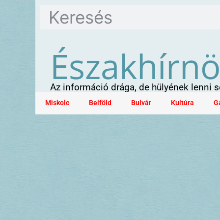
Északhírn
Az információ drága, de hülyének lenni
Miskolc
Belföld
Bulvár
Kultúra
G