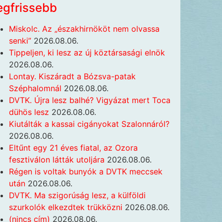
egfrissebb
Miskolc. Az „északhirnököt nem olvassa
senki”
2026.08.06.
Tippeljen, ki lesz az új köztársasági elnök
2026.08.06.
Lontay. Kiszáradt a Bózsva-patak
Széphalomnál
2026.08.06.
DVTK. Újra lesz balhé? Vigyázat mert Toca
dühös lesz
2026.08.06.
Kiutálták a kassai cigányokat Szalonnáról?
2026.08.06.
Eltűnt egy 21 éves fiatal, az Ozora
fesztiválon látták utoljára
2026.08.06.
Régen is voltak bunyók a DVTK meccsek
után
2026.08.06.
DVTK. Ma szigorúság lesz, a külföldi
szurkolók elkezdtek trükközni
2026.08.06.
(nincs cím)
2026.08.06.