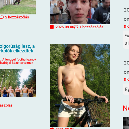
20
2 hozzászólás
o
ak
2026-08-06
1 hozzászólás
"
al
igorúság lesz, a
urkolók elkezdtek
20
o
ak
E
ászólás
N