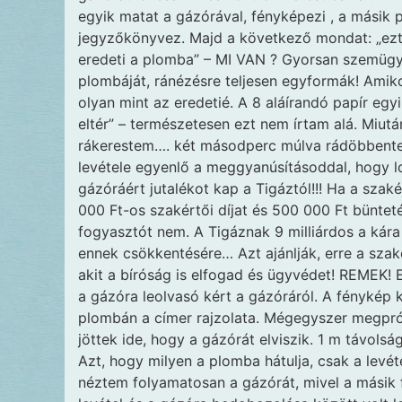
egyik matat a gázórával, fényképezi , a másik pap
jegyzőkönyvez. Majd a következő mondat: „ezt 
eredeti a plomba” – MI VAN ? Gyorsan szemügy
plombáját, ránézésre teljesen egyformák! Amik
olyan mint az eredetié. A 8 aláírandó papír egy
eltér” – természetesen ezt nem írtam alá. Miut
rákerestem…. két másodperc múlva rádöbbent
levétele egyenlő a meggyanúsításoddal, hogy l
gázóráért jutalékot kap a Tigáztól!!! Ha a szaké
000 Ft-os szakértői díjat és 500 000 Ft büntetést
fogyasztót nem. A Tigáznak 9 milliárdos a ká
ennek csökkentésére… Azt ajánlják, erre a szaké
akit a bíróság is elfogad és ügyvédet! REMEK! E
a gázóra leolvasó kért a gázóráról. A fénykép k
plombán a címer rajzolata. Mégegyszer megpró
jöttek ide, hogy a gázórát elviszik. 1 m távolsá
Azt, hogy milyen a plomba hátulja, csak a levé
néztem folyamatosan a gázórát, mivel a másik f