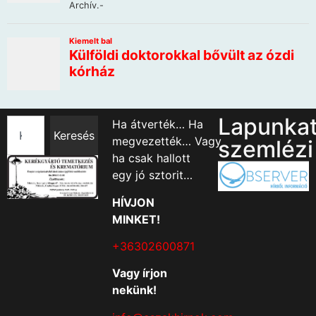
Lapunka
Ha átverték… Ha
Keresés
megvezették… Vagy
szemlézi
ha csak hallott
egy jó sztorit…
HÍVJON
MINKET!
+36302600871
Vagy írjon
nekünk!