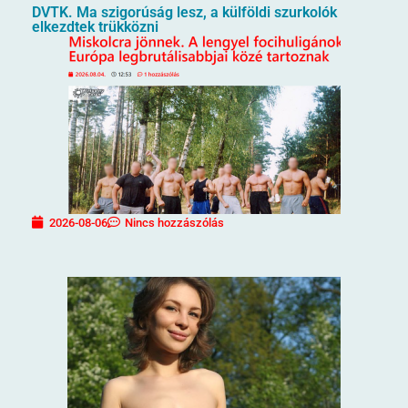
DVTK. Ma szigorúság lesz, a külföldi szurkolók
elkezdtek trükközni
2026-08-06
Nincs hozzászólás