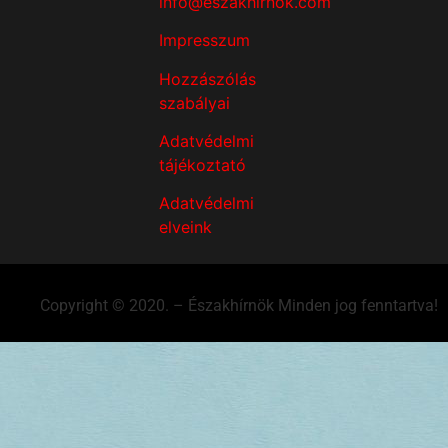
info@eszakhirnok.com
Impresszum
Hozzászólás
szabályai
Adatvédelmi
tájékoztató
Adatvédelmi
elveink
Copyright © 2020. – Északhírnök Minden jog fenntartva!