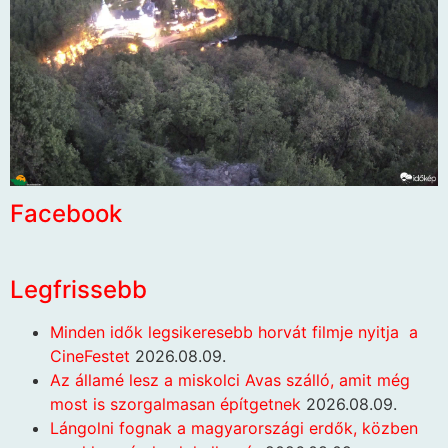
Facebook
Legfrissebb
Minden idők legsikeresebb horvát filmje nyitja a
CineFestet
2026.08.09.
Az államé lesz a miskolci Avas szálló, amit még
most is szorgalmasan építgetnek
2026.08.09.
Lángolni fognak a magyarországi erdők, közben