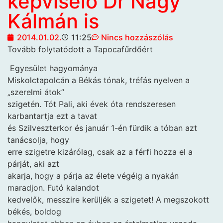
képviselő Dr Nagy
Kálmán is
2014.01.02.
11:25
Nincs hozzászólás
Tovább folytatódott a Tapocafűrdőért
Egyesület hagyománya
Miskolctapolcán a Békás tónak, tréfás nyelven a
„szerelmi átok”
szigetén. Tót Pali, aki évek óta rendszeresen
karbantartja ezt a tavat
és Szilveszterkor és január 1-én fürdik a tóban azt
tanácsolja, hogy
erre szigetre kizárólag, csak az a férfi hozza el a
párját, aki azt
akarja, hogy a párja az élete végéig a nyakán
maradjon. Futó kalandot
kedvelők, messzire kerüljék a szigetet! A megszokott
békés, boldog