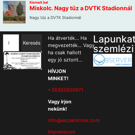
Lapunka
Ha átverték… Ha
Keresés
megvezették… Vagy
szemlézi
ha csak hallott
egy jó sztorit…
HÍVJON
MINKET!
+36302600871
Vagy írjon
nekünk!
info@eszakhirnok.com
Impresszum