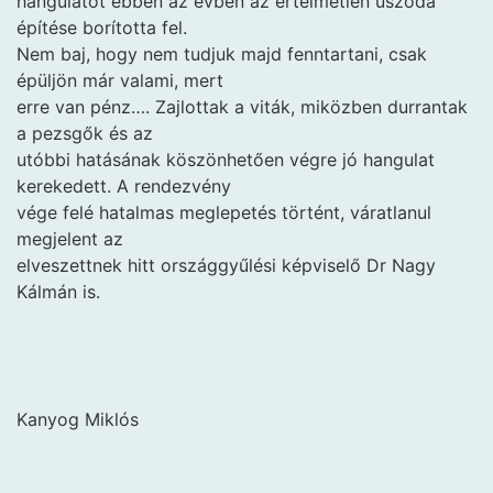
hangulatot ebben az évben az értelmetlen uszoda
építése borította fel.
Nem baj, hogy nem tudjuk majd fenntartani, csak
épüljön már valami, mert
erre van pénz…. Zajlottak a viták, miközben durrantak
a pezsgők és az
utóbbi hatásának köszönhetően végre jó hangulat
kerekedett. A rendezvény
vége felé hatalmas meglepetés történt, váratlanul
megjelent az
elveszettnek hitt országgyűlési képviselő Dr Nagy
Kálmán is.
Kanyog Miklós