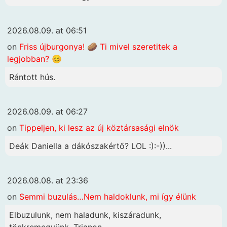
2026.08.09. at 06:51
on
Friss újburgonya! 🥔 Ti mivel szeretitek a
legjobban? 😊
Rántott hús.
2026.08.09. at 06:27
on
Tippeljen, ki lesz az új köztársasági elnök
Deák Daniella a dákószakértő? LOL :):-))...
2026.08.08. at 23:36
on
Semmi buzulás…Nem haldoklunk, mi így élünk
Elbuzulunk, nem haladunk, kiszáradunk,
tönkremegyünk, Trianon...