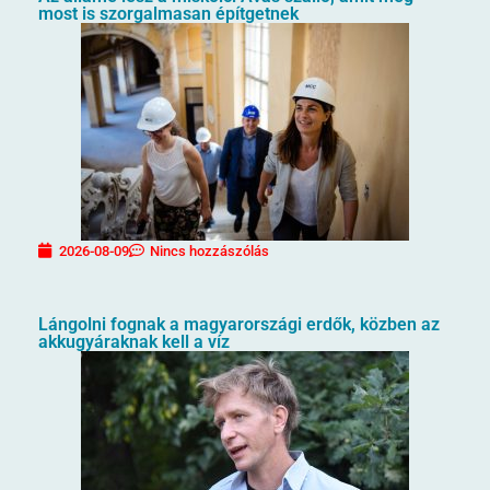
most is szorgalmasan építgetnek
2026-08-09
Nincs hozzászólás
Lángolni fognak a magyarországi erdők, közben az
akkugyáraknak kell a víz