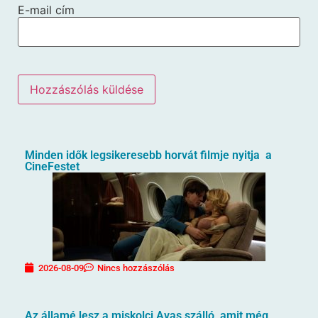
E-mail cím
Minden idők legsikeresebb horvát filmje nyitja a
CineFestet
2026-08-09
Nincs hozzászólás
Az államé lesz a miskolci Avas szálló, amit még