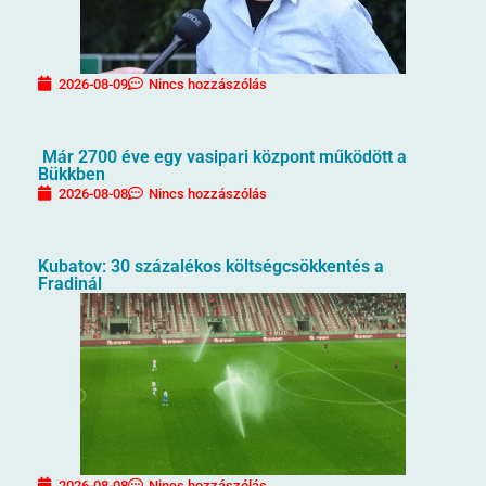
2026-08-09
Nincs hozzászólás
Már 2700 éve egy vasipari központ működött a
Bükkben
2026-08-08
Nincs hozzászólás
Kubatov: 30 százalékos költségcsökkentés a
Fradinál
2026-08-08
Nincs hozzászólás