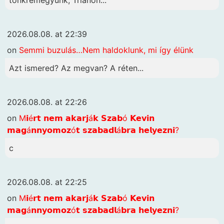
2026.08.08. at 22:39
on
Semmi buzulás…Nem haldoklunk, mi így élünk
Azt ismered? Az megvan? A réten...
2026.08.08. at 22:26
on
M𝗶é𝗿𝘁 𝗻𝗲𝗺 𝗮𝗸𝗮𝗿𝗷á𝗸 𝗦𝘇𝗮𝗯ó 𝗞𝗲𝘃𝗶𝗻
𝗺𝗮𝗴á𝗻𝗻𝘆𝗼𝗺𝗼𝘇ó𝘁 𝘀𝘇𝗮𝗯𝗮𝗱𝗹á𝗯𝗿𝗮 𝗵𝗲𝗹𝘆𝗲𝘇𝗻𝗶?
c
2026.08.08. at 22:25
on
M𝗶é𝗿𝘁 𝗻𝗲𝗺 𝗮𝗸𝗮𝗿𝗷á𝗸 𝗦𝘇𝗮𝗯ó 𝗞𝗲𝘃𝗶𝗻
𝗺𝗮𝗴á𝗻𝗻𝘆𝗼𝗺𝗼𝘇ó𝘁 𝘀𝘇𝗮𝗯𝗮𝗱𝗹á𝗯𝗿𝗮 𝗵𝗲𝗹𝘆𝗲𝘇𝗻𝗶?