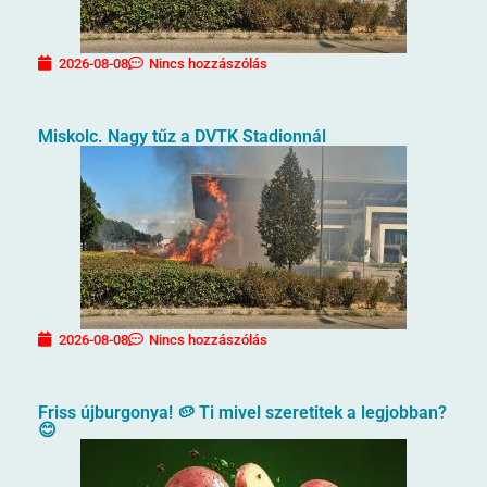
2026-08-08
Nincs hozzászólás
Miskolc. Nagy tűz a DVTK Stadionnál
2026-08-08
Nincs hozzászólás
Friss újburgonya! 🥔 Ti mivel szeretitek a legjobban?
😊