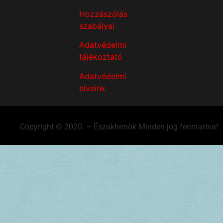
Hozzászólás
szabályai
Adatvédelmi
tájékoztató
Adatvédelmi
elveink
Copyright © 2020. – Északhírnök Minden jog fenntartva!