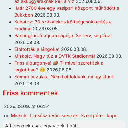
az akkugyáraknak kell a víz
2026.08.09.
Már 2700 éve egy vasipari központ működött a
Bükkben
2026.08.08.
Kubatov: 30 százalékos költségcsökkentés a
Fradinál
2026.08.08.
Barlangfürdő aquaterápiája. Se terv, se pénz!
2026.08.08.
Eloltották a lángokat
2026.08.08.
Miskolc. Nagy tűz a DVTK Stadionnál
2026.08.08.
Friss újburgonya! 🥔 Ti mivel szeretitek a
legjobban? 😊
2026.08.08.
Semmi buzulás…Nem haldoklunk, mi így élünk
2026.08.08.
Friss kommentek
2026.08.09. at 06:54
on
Miskolc. Lecsúszó városrészek. Szentpéteri kapu
A fidesznek csak egy vidéki libát...