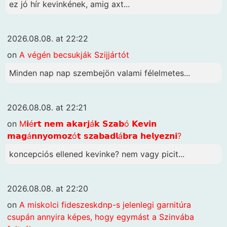
ez jó hír kevinkének, amig axt...
2026.08.08. at 22:22
on
A végén becsukják Szijjártót
Minden nap nap szembejön valami félelmetes...
2026.08.08. at 22:21
on
M𝗶é𝗿𝘁 𝗻𝗲𝗺 𝗮𝗸𝗮𝗿𝗷á𝗸 𝗦𝘇𝗮𝗯ó 𝗞𝗲𝘃𝗶𝗻
𝗺𝗮𝗴á𝗻𝗻𝘆𝗼𝗺𝗼𝘇ó𝘁 𝘀𝘇𝗮𝗯𝗮𝗱𝗹á𝗯𝗿𝗮 𝗵𝗲𝗹𝘆𝗲𝘇𝗻𝗶?
koncepciós ellened kevinke? nem vagy picit...
2026.08.08. at 22:20
on
A miskolci fideszeskdnp-s jelenlegi garnitúra
csupán annyira képes, hogy egymást a Szinvába