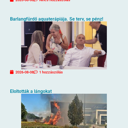
Barlangfürdő aquaterápiája. Se terv, se pénz!
2026-08-08
1 hozzászólás
Eloltották a lángokat