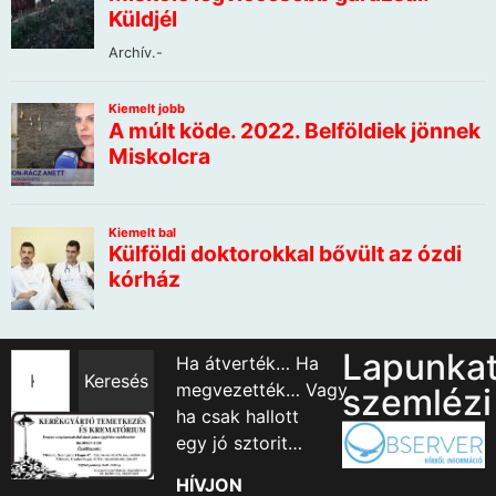
Lapunka
Ha átverték… Ha
Keresés
megvezették… Vagy
szemlézi
ha csak hallott
egy jó sztorit…
HÍVJON