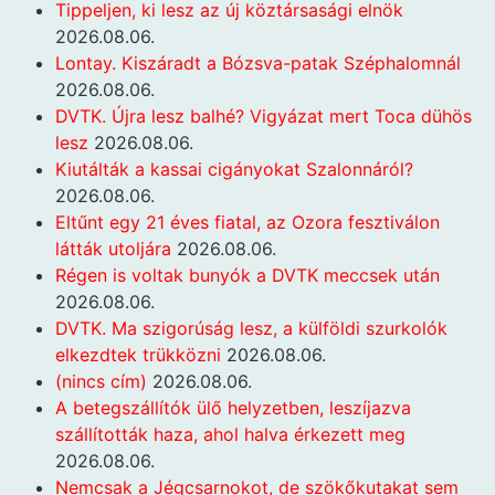
Tippeljen, ki lesz az új köztársasági elnök
2026.08.06.
Lontay. Kiszáradt a Bózsva-patak Széphalomnál
2026.08.06.
DVTK. Újra lesz balhé? Vigyázat mert Toca dühös
lesz
2026.08.06.
Kiutálták a kassai cigányokat Szalonnáról?
2026.08.06.
Eltűnt egy 21 éves fiatal, az Ozora fesztiválon
látták utoljára
2026.08.06.
Régen is voltak bunyók a DVTK meccsek után
2026.08.06.
DVTK. Ma szigorúság lesz, a külföldi szurkolók
elkezdtek trükközni
2026.08.06.
(nincs cím)
2026.08.06.
A betegszállítók ülő helyzetben, leszíjazva
szállították haza, ahol halva érkezett meg
2026.08.06.
Nemcsak a Jégcsarnokot, de szökőkutakat sem