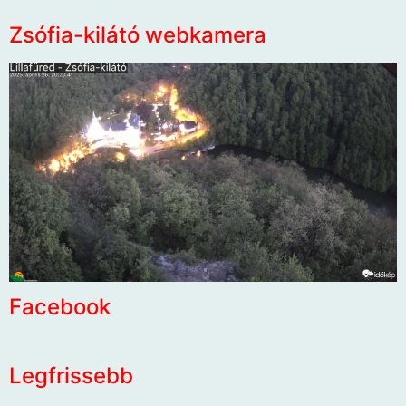
Zsófia-kilátó webkamera
Facebook
Legfrissebb