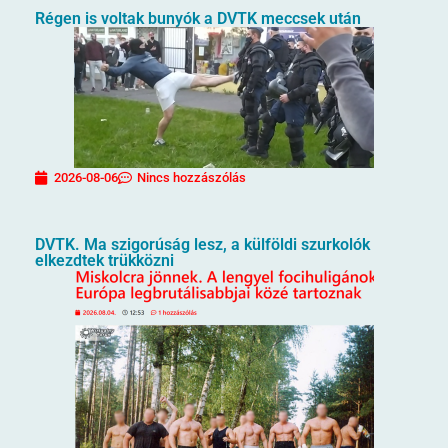
Régen is voltak bunyók a DVTK meccsek után
2026-08-06
Nincs hozzászólás
DVTK. Ma szigorúság lesz, a külföldi szurkolók
elkezdtek trükközni