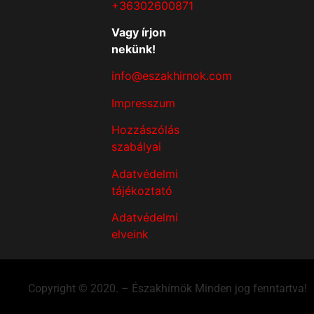
+36302600871
Vagy írjon
nekünk!
info@eszakhirnok.com
Impresszum
Hozzászólás
szabályai
Adatvédelmi
tájékoztató
Adatvédelmi
elveink
Copyright © 2020. – Északhírnök Minden jog fenntartva!