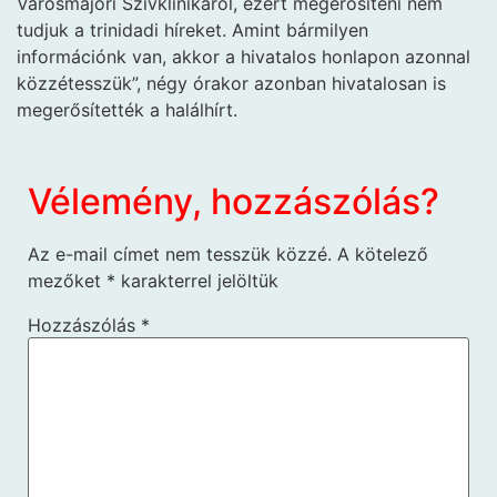
Városmajori Szívklinikáról, ezért megerősíteni nem
tudjuk a trinidadi híreket. Amint bármilyen
információnk van, akkor a hivatalos honlapon azonnal
közzétesszük”, négy órakor azonban hivatalosan is
megerősítették a halálhírt.
Vélemény, hozzászólás?
Az e-mail címet nem tesszük közzé.
A kötelező
mezőket
*
karakterrel jelöltük
Hozzászólás
*