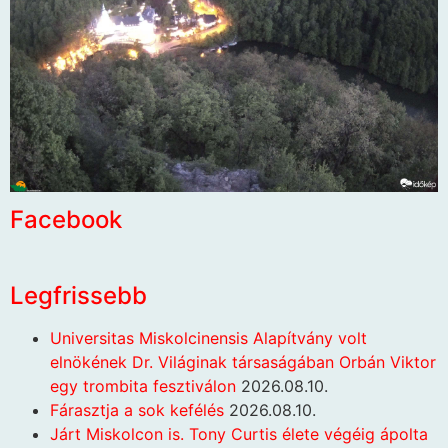
Facebook
Legfrissebb
Universitas Miskolcinensis Alapítvány volt
elnökének Dr. Világinak társaságában Orbán Viktor
egy trombita fesztiválon
2026.08.10.
Fárasztja a sok kefélés
2026.08.10.
Járt Miskolcon is. Tony Curtis élete végéig ápolta