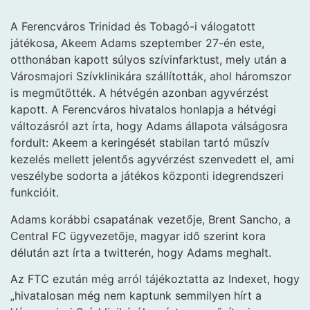
A Ferencváros Trinidad és Tobagó-i válogatott
játékosa, Akeem Adams szeptember 27-én este,
otthonában kapott súlyos szívinfarktust, mely után a
Városmajori Szívklinikára szállították, ahol háromszor
is megműtötték. A hétvégén azonban agyvérzést
kapott. A Ferencváros hivatalos honlapja a hétvégi
változásról azt írta, hogy Adams állapota válságosra
fordult: Akeem a keringését stabilan tartó műszív
kezelés mellett jelentős agyvérzést szenvedett el, ami
veszélybe sodorta a játékos központi idegrendszeri
funkcióit.
Adams korábbi csapatának vezetője, Brent Sancho, a
Central FC ügyvezetője, magyar idő szerint kora
délután azt írta a twitterén, hogy Adams meghalt.
Az FTC ezután még arról tájékoztatta az Indexet, hogy
„hivatalosan még nem kaptunk semmilyen hírt a