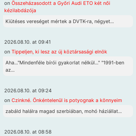
on
Összeházasodott a Győri Audi ETO két női
kézilabdázója
Kiütéses vereséget mértek a DVTK-ra, négyet...
2026.08.10. at 09:41
on
Tippeljen, ki lesz az új köztársasági elnök
Aha..."Mindenféle bírói gyakorlat nélkül..." "1991-ben
az...
2026.08.10. at 09:24
on
Czinkné. Önkéntelenül is potyognak a könnyeim
zabáld halálra magad szerbiában, mohó háziállat...
2026.08.10. at 08:58