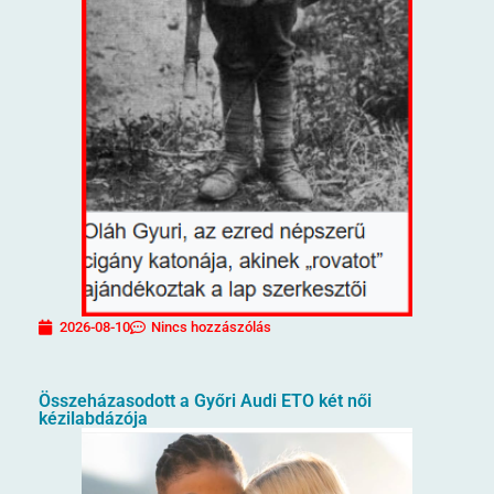
2026-08-10
Nincs hozzászólás
Összeházasodott a Győri Audi ETO két női
kézilabdázója