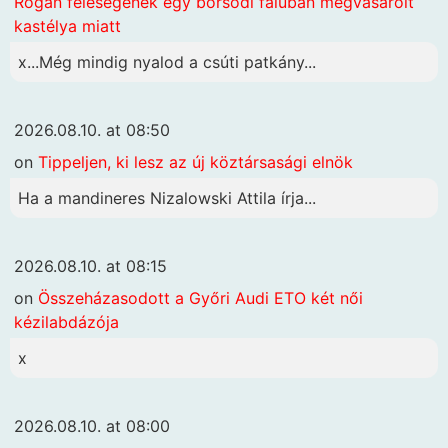
Rogán feleségének egy borsodi faluban megvásárolt
kastélya miatt
x...Még mindig nyalod a csúti patkány...
2026.08.10. at 08:50
on
Tippeljen, ki lesz az új köztársasági elnök
Ha a mandineres Nizalowski Attila írja...
2026.08.10. at 08:15
on
Összeházasodott a Győri Audi ETO két női
kézilabdázója
x
2026.08.10. at 08:00