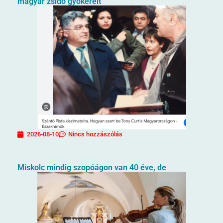
magyar zsidó gyökereit
2026-08-10
Nincs hozzászólás
Miskolc mindig szopóágon van 40 éve, de