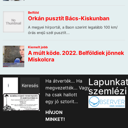
Lapunka
Ha átverték… Ha
Keresés
megvezették… Vagy
szemlézi
ha csak hallott
egy jó sztorit…
HÍVJON
MINKET!